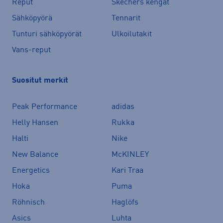
Reput
Skechers kengät
Sähköpyörä
Tennarit
Tunturi sähköpyörät
Ulkoilutakit
Vans-reput
Suositut merkit
Peak Performance
adidas
Helly Hansen
Rukka
Halti
Nike
New Balance
McKINLEY
Energetics
Kari Traa
Hoka
Puma
Röhnisch
Haglöfs
Asics
Luhta