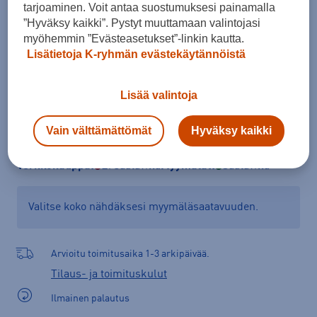
tarjoaminen. Voit antaa suostumuksesi painamalla
Kokotaulukko
”Hyväksy kaikki”. Pystyt muuttamaan valintojasi
myöhemmin ”Evästeasetukset”-linkin kautta.
Lisätietoja K-ryhmän evästekäytännöistä
Lisää ostoskoriin
Lisää valintoja
Vain välttämättömät
Hyväksy kaikki
Tarkista saatavuus ja tilaa myymälästä
Verkkokauppa:
Ei saatavilla
Myymälät:
Saatavilla
Valitse koko nähdäksesi myymäläsaatavuuden.
Arvioitu toimitusaika 1-3 arkipäivää.
Tilaus- ja toimituskulut
Ilmainen palautus