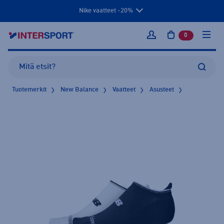
Nike vaatteet -20%
0
tuotetta osto
Kirjaudu sisään
Tuotemerkit
New Balance
Vaatteet
Asusteet