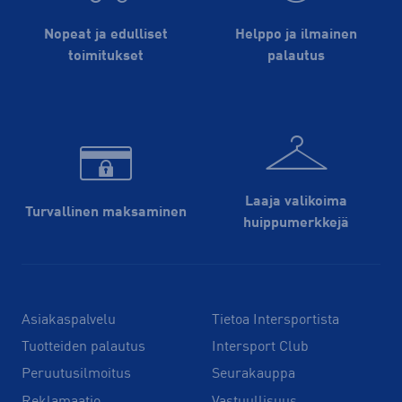
Nopeat ja edulliset
Helppo ja ilmainen
toimitukset
palautus
Laaja valikoima
Turvallinen maksaminen
huippu­merkkejä
Asiakaspalvelu
Tietoa Intersportista
Tuotteiden palautus
Intersport Club
Peruutusilmoitus
Seurakauppa
Reklamaatio
Vastuullisuus