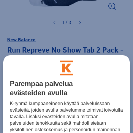
1 / 3
New Balance
Run Repreve No Show Tab 2 Pack
-
varrettomat sukat
14,00 €
Parempaa palvelua
Väri
Valkoinen
evästeiden avulla
K-ryhmä kumppaneineen käyttää palveluissaan
evästeitä, joiden avulla palvelumme toimivat toivotulla
tavalla. Lisäksi evästeiden avulla mitataan
Koko
palveluiden tehokkuutta sekä mahdollistetaan
S
M
L
XL
yksilöllinen ostokokemus ja personoidun mainonnan