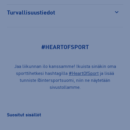
Turvallisuustiedot
Avaa
#HEARTOFSPORT
Jaa liikunnan ilo kanssamme! Ikuista sinäkin oma
sporttihetkesi hashtagilla
#HeartOfSport
ja lisää
tunniste @intersportsuomi, niin ne näytetään
sivustollamme.
Suositut sisällöt