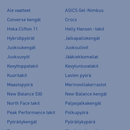
Ale vaatteet
ASICS Gel-Nimbus
Converse kengät
Crocs
Hoka Clifton 11
Helly Hansen -takit
Hybridipyörät
Jalkapallokengät
Juoksukengät
Juoksuliivit
Juoksuvyöt
Jääkiekkomailat
Kevyttoppatakit
Kevytuntuvatakit
Kuoritakit
Lasten pyörä
Maastopyörä
Merinovillakerrastot
New Balance 530
New Balance kengät
North Face takit
Paljasjalkakengät
Peak Performance takit
Polkupyörä
Pyöräilykengät
Pyöräilykypärä