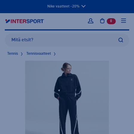
Nike vaatteet -20%
0
tuotetta osto
Kirjaudu sisään
Tennis
Tennisvaatteet