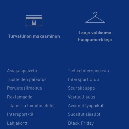
Laaja valikoima
Turvallinen maksaminen
huippu­merkkejä
Asiakaspalvelu
Tietoa Intersportista
Tuotteiden palautus
Intersport Club
Peruutusilmoitus
Seurakauppa
Reklamaatio
Vastuullisuus
Tilaus- ja toimitusehdot
Avoimet työpaikat
Intersport-tili
Suositut sisällöt
Lahjakortti
Black Friday