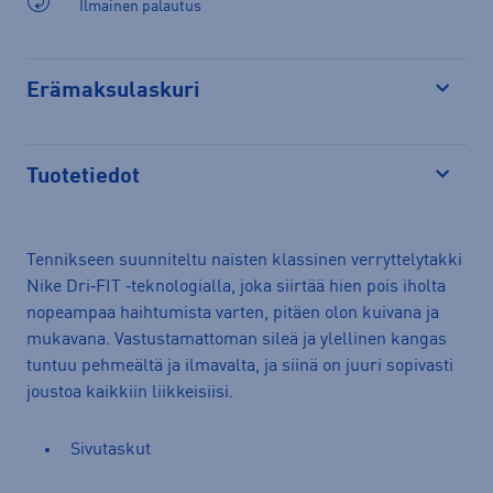
Ilmainen palautus
Erämaksulaskuri
Avaa
Tuotetiedot
Avaa
Tennikseen suunniteltu naisten klassinen verryttelytakki
Nike Dri‑FIT ‑teknologialla, joka siirtää hien pois iholta
nopeampaa haihtumista varten, pitäen olon kuivana ja
mukavana. Vastustamattoman sileä ja ylellinen kangas
tuntuu pehmeältä ja ilmavalta, ja siinä on juuri sopivasti
joustoa kaikkiin liikkeisiisi.
Sivutaskut