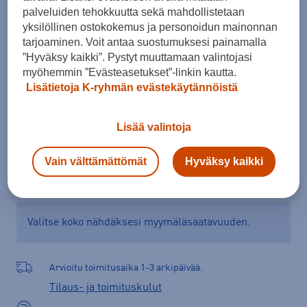
XS
S
M
L
XL
palveluiden tehokkuutta sekä mahdollistetaan
yksilöllinen ostokokemus ja personoidun mainonnan
Kokotaulukko
tarjoaminen. Voit antaa suostumuksesi painamalla
”Hyväksy kaikki”. Pystyt muuttamaan valintojasi
myöhemmin ”Evästeasetukset”-linkin kautta.
Lisätietoja K-ryhmän evästekäytännöistä
Lisää ostoskoriin
Lisää valintoja
Tarkista saatavuus ja tilaa myymälästä
Vain välttämättömät
Hyväksy kaikki
Verkkokauppa:
Ei saatavilla
Myymälät:
Saatavilla
Valitse koko nähdäksesi myymäläsaatavuuden.
Arvioitu toimitusaika 1-3 arkipäivää.
Tilaus- ja toimituskulut