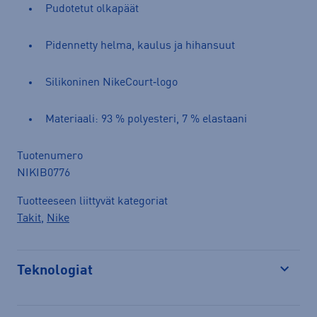
Pudotetut olkapäät
Pidennetty helma, kaulus ja hihansuut
Silikoninen NikeCourt‑logo
Materiaali: 93 % polyesteri, 7 % elastaani
Tuotenumero
NIKIB0776
Tuotteeseen liittyvät kategoriat
Takit
,
Nike
Teknologiat
Avaa