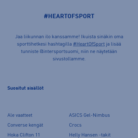
#HEARTOFSPORT
Jaa liikunnan ilo kanssamme! Ikuista sinäkin oma
sporttihetkesi hashtagilla
#HeartOfSport
ja lisää
tunniste @intersportsuomi, niin ne näytetään
sivustollamme.
Suositut sisällöt
Ale vaatteet
ASICS Gel-Nimbus
Converse kengät
Crocs
Hoka Clifton 11
Helly Hansen -takit