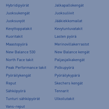
Hybridipyörät
Jalkapallokengät
Juoksukengät
Juoksuliivit
Juoksuvyöt
Jääkiekkomailat
Kevyttoppatakit
Kevytuntuvatakit
Kuoritakit
Lasten pyörä
Maastopyörä
Merinovillakerrastot
New Balance 530
New Balance kengät
North Face takit
Paljasjalkakengät
Peak Performance takit
Polkupyörä
Pyöräilykengät
Pyöräilykypärä
Reput
Skechers kengät
Sähköpyörä
Tennarit
Tunturi sähköpyörät
Ulkoilutakit
Vans-reput