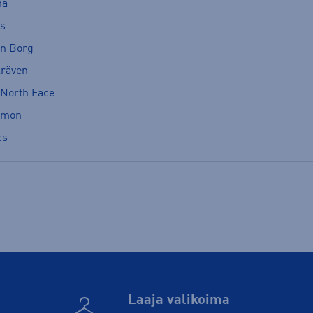
ma
cs
rn Borg
lräven
 North Face
omon
cs
Laaja valikoima