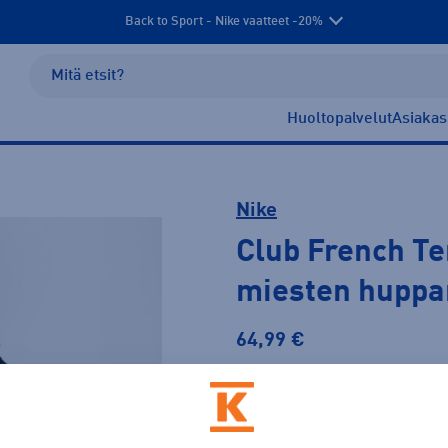
Back to Sport - Nike vaatteet -20%
Huoltopalvelut
Asiakas
Nike
Club French Te
miesten huppa
64,99 €
PLUSSA -20%
Väri