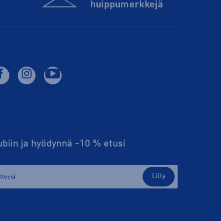
huippu­merkkejä
lubiin ja hyödynnä -10 % etusi
Liity