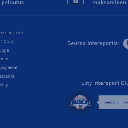
palautus
maksaminen
tersportista
rt Club
Seuraa intersportia:
uppa
isuus
työpaikat
sisällöt
Liity Intersport C
iday