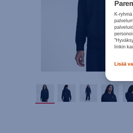
Parem
K-ryhmä 
palvelumm
palvelui
personoi
”Hyväksy
linkin ka
Lisää va