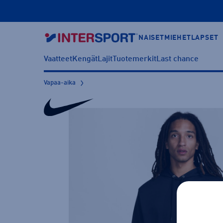
NAISET
MIEHET
LAPSET
Vaatteet
Kengät
Lajit
Tuotemerkit
Last chance
Vapaa-aika