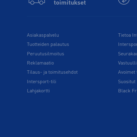
toimitukset
Asiakaspalvelu
Tietoa In
Tuotteiden palautus
Interspo
Peruutusilmoitus
Seuraka
Reklamaatio
Vastuull
Tilaus- ja toimitusehdot
Avoimet 
Intersport-tili
Suositut 
Lahjakortti
Black Fr