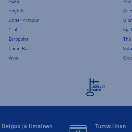
Hoka
Pu
Haglöfs
Asi
Under Armour
Bjö
Craft
Fjäl
Zeropoint
The
CamelBak
Sal
Vans
Cro
Helppo ja ilmainen
Turvallinen