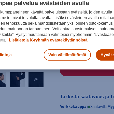
paa palvelua evästeiden avulla
kumppaneineen käyttää palveluissaan evästeitä, joiden avulla
e toimivat toivotulla tavalla. Lisäksi evästeiden avulla mitataa
Musta
den tehokkuutta sekä mahdollistetaan yksilöllinen ostokokemus 
Koko
dun mainonnan tarjoaminen. Voit antaa suostumuksesi painama
 kaikki”. Pystyt muuttamaan valintojasi myöhemmin ”Evästeaset
S
M
L
utta.
Lisätietoja K-ryhmän evästekäytännöistä
Kokotaulukko
lintoja
Vain välttämättömät
Hyväks
Tarkista saatavuus ja 
Verkkokauppa:
Saatavilla
Myy