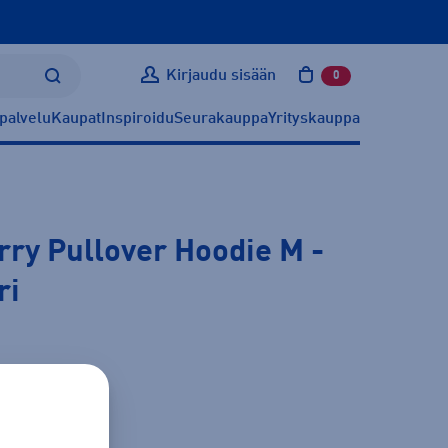
Kirjaudu sisään
0
tuotetta ostoskoris
palvelu
Kaupat
Inspiroidu
Seurakauppa
Yrityskauppa
rry Pullover Hoodie M
-
ri