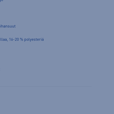
hihansuut
llaa, 16-20 % polyesteriä
t