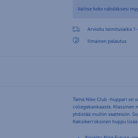
Valitse koko nähdäksesi m
Arvioitu toimitusaika 1-
Ilmainen palautus
Tämä Nike Club -huppari on v
collegekankaasta. Klassinen ma
yhdistää muihin vaatteisiin. S
Kaksikerroksinen huppu lisää
Kirjailtu Nike Futura -lo