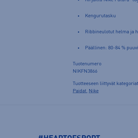
Kengurutasku
Ribbineulotut helma ja 
Päällinen: 80-84 % puuvi
Tuotenumero
NIKFN3866
Tuotteeseen liittyvät kategoria
Paidat
,
Nike