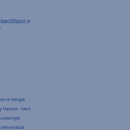
HeartOfSport
ja
.
verse kengät
y Hansen -takit
ksukengät
kiekkomailat