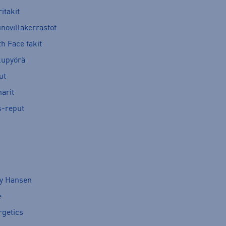
itakit
novillakerrastot
h Face takit
kupyörä
ut
arit
s-reput
ly Hansen
e
rgetics