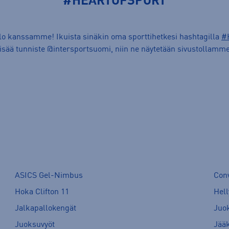
#HEARTOFSPORT
ilo kanssamme! Ikuista sinäkin oma sporttihetkesi hashtagilla
#
lisää tunniste @intersportsuomi, niin ne näytetään sivustollamme
ASICS Gel-Nimbus
Con
Hoka Clifton 11
Hell
Jalkapallokengät
Juo
Juoksuvyöt
Jää