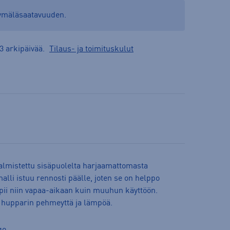
yymäläsaatavuuden.
3 arkipäivää.
Tilaus- ja toimituskulut
almistettu sisäpuolelta harjaamattomasta
lli istuu rennosti päälle, joten se on helppo
opii niin vapaa-aikaan kuin muuhun käyttöön.
 hupparin pehmeyttä ja lämpöä.
go