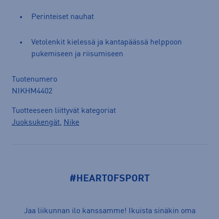
Perinteiset nauhat
Vetolenkit kielessä ja kantapäässä helppoon
pukemiseen ja riisumiseen
Tuotenumero
NIKHM4402
Tuotteeseen liittyvät kategoriat
Juoksukengät
,
Nike
#HEARTOFSPORT
Jaa liikunnan ilo kanssamme! Ikuista sinäkin oma