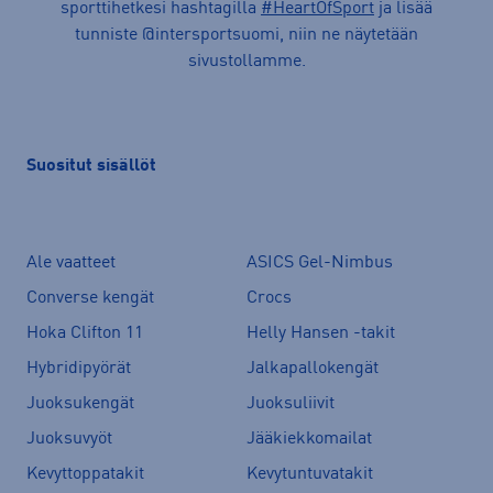
sporttihetkesi hashtagilla
#HeartOfSport
ja lisää
tunniste @intersportsuomi, niin ne näytetään
sivustollamme.
Suositut sisällöt
Ale vaatteet
ASICS Gel-Nimbus
Converse kengät
Crocs
Hoka Clifton 11
Helly Hansen -takit
Hybridipyörät
Jalkapallokengät
Juoksukengät
Juoksuliivit
Juoksuvyöt
Jääkiekkomailat
Kevyttoppatakit
Kevytuntuvatakit