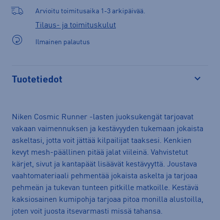
Arvioitu toimitusaika 1-3 arkipäivää.
Tilaus- ja toimituskulut
Ilmainen palautus
Tuotetiedot
Avaa
Niken Cosmic Runner -lasten juoksukengät tarjoavat
vakaan vaimennuksen ja kestävyyden tukemaan jokaista
askeltasi, jotta voit jättää kilpailijat taaksesi. Kenkien
kevyt mesh-päällinen pitää jalat viileinä. Vahvistetut
kärjet, sivut ja kantapäät lisäävät kestävyyttä. Joustava
vaahtomateriaali pehmentää jokaista askelta ja tarjoaa
pehmeän ja tukevan tunteen pitkille matkoille. Kestävä
kaksiosainen kumipohja tarjoaa pitoa monilla alustoilla,
joten voit juosta itsevarmasti missä tahansa.