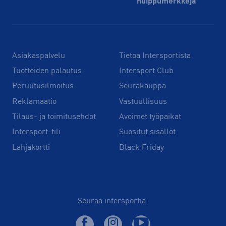
huippu­merkkejä
Asiakaspalvelu
Tietoa Intersportista
Tuotteiden palautus
Intersport Club
Peruutusilmoitus
Seurakauppa
Reklamaatio
Vastuullisuus
Tilaus- ja toimitusehdot
Avoimet työpaikat
Intersport-tili
Suositut sisällöt
Lahjakortti
Black Friday
Seuraa intersportia: