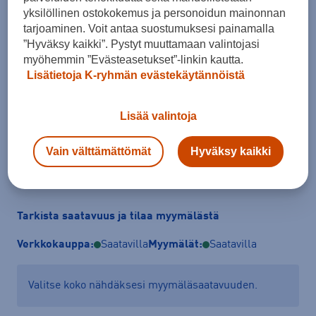
yksilöllinen ostokokemus ja personoidun mainonnan
tarjoaminen. Voit antaa suostumuksesi painamalla
Koko
”Hyväksy kaikki”. Pystyt muuttamaan valintojasi
myöhemmin ”Evästeasetukset”-linkin kautta.
36,5
37,5
38
38,5
40
Lisätietoja K-ryhmän evästekäytännöistä
Kokotaulukko
Lisää valintoja
Vain välttämättömät
Hyväksy kaikki
Lisää ostoskoriin
Tarkista saatavuus ja tilaa myymälästä
Verkkokauppa:
Saatavilla
Myymälät:
Saatavilla
Valitse koko nähdäksesi myymäläsaatavuuden.