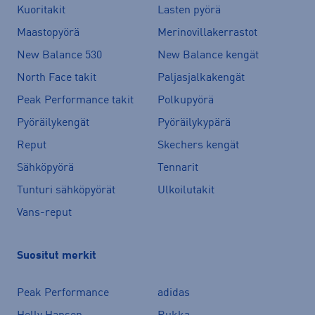
Kuoritakit
Lasten pyörä
Maastopyörä
Merinovillakerrastot
New Balance 530
New Balance kengät
North Face takit
Paljasjalkakengät
Peak Performance takit
Polkupyörä
Pyöräilykengät
Pyöräilykypärä
Reput
Skechers kengät
Sähköpyörä
Tennarit
Tunturi sähköpyörät
Ulkoilutakit
Vans-reput
Suositut merkit
Peak Performance
adidas