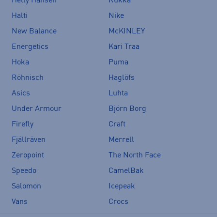
Helly Hansen
Rukka
Halti
Nike
New Balance
McKINLEY
Energetics
Kari Traa
Hoka
Puma
Röhnisch
Haglöfs
Asics
Luhta
Under Armour
Björn Borg
Firefly
Craft
Fjällräven
Merrell
Zeropoint
The North Face
Speedo
CamelBak
Salomon
Icepeak
Vans
Crocs