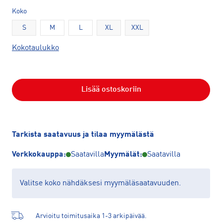
Koko
S
M
L
XL
XXL
Kokotaulukko
Lisää ostoskoriin
Tarkista saatavuus ja tilaa myymälästä
Verkkokauppa:
Saatavilla
Myymälät:
Saatavilla
Valitse koko nähdäksesi myymäläsaatavuuden.
Arvioitu toimitusaika 1-3 arkipäivää.