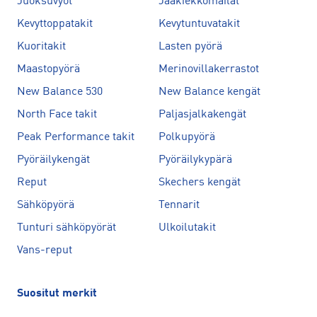
Juoksuvyöt
Jääkiekkomailat
Kevyttoppatakit
Kevytuntuvatakit
Kuoritakit
Lasten pyörä
Maastopyörä
Merinovillakerrastot
New Balance 530
New Balance kengät
North Face takit
Paljasjalkakengät
Peak Performance takit
Polkupyörä
Pyöräilykengät
Pyöräilykypärä
Reput
Skechers kengät
Sähköpyörä
Tennarit
Tunturi sähköpyörät
Ulkoilutakit
Vans-reput
Suositut merkit