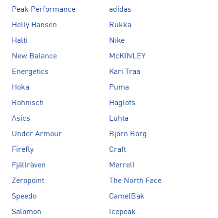
Peak Performance
adidas
Helly Hansen
Rukka
Halti
Nike
New Balance
McKINLEY
Energetics
Kari Traa
Hoka
Puma
Röhnisch
Haglöfs
Asics
Luhta
Under Armour
Björn Borg
Firefly
Craft
Fjällräven
Merrell
Zeropoint
The North Face
Speedo
CamelBak
Salomon
Icepeak