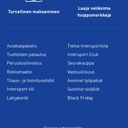
Laaja valikoima
Turvallinen maksaminen
huippu­merkkejä
Asiakaspalvelu
Tietoa Intersportista
Tuotteiden palautus
Intersport Club
Peruutusilmoitus
Seurakauppa
Reklamaatio
Vastuullisuus
Tilaus- ja toimitusehdot
Avoimet työpaikat
Intersport-tili
Suositut sisällöt
Lahjakortti
Black Friday