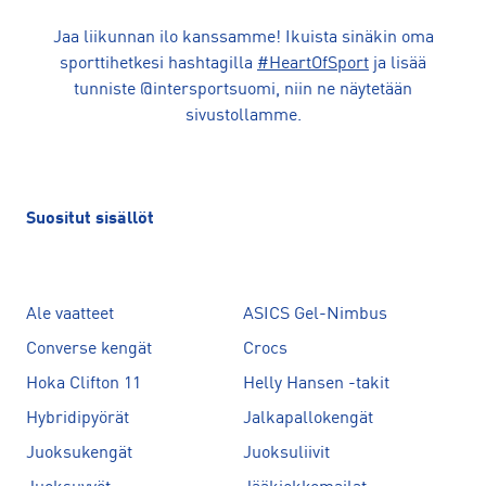
Jaa liikunnan ilo kanssamme! Ikuista sinäkin oma
sporttihetkesi hashtagilla
#HeartOfSport
ja lisää
tunniste @intersportsuomi, niin ne näytetään
sivustollamme.
Suositut sisällöt
Ale vaatteet
ASICS Gel-Nimbus
Converse kengät
Crocs
Hoka Clifton 11
Helly Hansen -takit
Hybridipyörät
Jalkapallokengät
Juoksukengät
Juoksuliivit