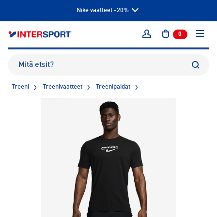
Nike vaatteet -20%
0
tuotetta osto
Kirjaudu sisään
Treeni
Treenivaatteet
Treenipaidat