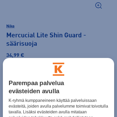
Nike
Mercucial Lite Shin Guard
-
säärisuoja
34,99 €
Väri
Musta
Parempaa palvelua
evästeiden avulla
K-ryhmä kumppaneineen käyttää palveluissaan
evästeitä, joiden avulla palvelumme toimivat toivotulla
tavalla. Lisäksi evästeiden avulla mitataan