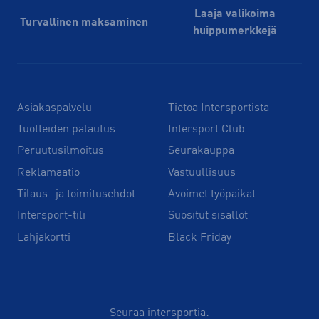
Laaja valikoima
Turvallinen maksaminen
huippu­merkkejä
Asiakaspalvelu
Tietoa Intersportista
Tuotteiden palautus
Intersport Club
Peruutusilmoitus
Seurakauppa
Reklamaatio
Vastuullisuus
Tilaus- ja toimitusehdot
Avoimet työpaikat
Intersport-tili
Suositut sisällöt
Lahjakortti
Black Friday
Seuraa intersportia: