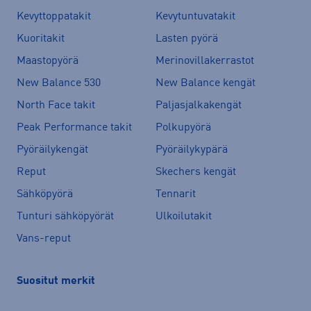
Kevyttoppatakit
Kevytuntuvatakit
Kuoritakit
Lasten pyörä
Maastopyörä
Merinovillakerrastot
New Balance 530
New Balance kengät
North Face takit
Paljasjalkakengät
Peak Performance takit
Polkupyörä
Pyöräilykengät
Pyöräilykypärä
Reput
Skechers kengät
Sähköpyörä
Tennarit
Tunturi sähköpyörät
Ulkoilutakit
Vans-reput
Suositut merkit