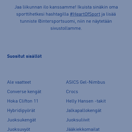
Jaa liikunnan ilo kanssamme! Ikuista sinäkin oma
sporttihetkesi hashtagilla
#HeartOfSport
ja lisää
tunniste @intersportsuomi, niin ne näytetään
sivustollamme.
Suositut sisällöt
Ale vaatteet
ASICS Gel-Nimbus
Converse kengät
Crocs
Hoka Clifton 11
Helly Hansen -takit
Hybridipyörät
Jalkapallokengät
Juoksukengät
Juoksuliivit
Juoksuvyöt
Jääkiekkomailat