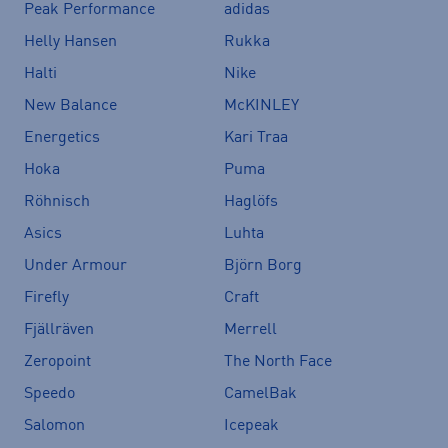
Peak Performance
adidas
Helly Hansen
Rukka
Halti
Nike
New Balance
McKINLEY
Energetics
Kari Traa
Hoka
Puma
Röhnisch
Haglöfs
Asics
Luhta
Under Armour
Björn Borg
Firefly
Craft
Fjällräven
Merrell
Zeropoint
The North Face
Speedo
CamelBak
Salomon
Icepeak