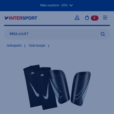
Nike vaatteet -20%
0
tuotetta osto
Kirjaudu sisään
Jalkapallo
Säärisuojat