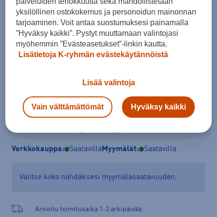
palveluiden tehokkuutta sekä mahdollistetaan
yksilöllinen ostokokemus ja personoidun mainonnan
tarjoaminen. Voit antaa suostumuksesi painamalla
Koko
”Hyväksy kaikki”. Pystyt muuttamaan valintojasi
XS
S
M
L
XL
myöhemmin ”Evästeasetukset”-linkin kautta.
Lisätietoja K-ryhmän evästekäytännöistä
Lisää valintoja
Lisää ostoskoriin
Vain välttämättömät
Hyväksy kaikki
Tarkista saatavuus ja tilaa myymälästä
Verkkokauppa:
Saatavilla
Myymälät:
Saatavilla
Valitse koko nähdäksesi myymäläsaatavuuden.
Arvioitu toimitusaika 1-3 arkipäivää.