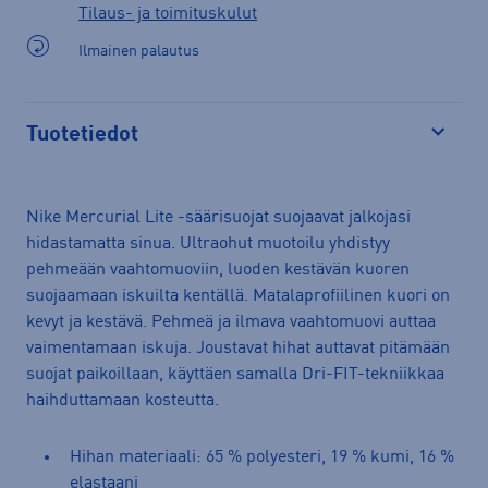
Tilaus- ja toimituskulut
Ilmainen palautus
Tuotetiedot
Avaa
Nike Mercurial Lite -säärisuojat suojaavat jalkojasi
hidastamatta sinua. Ultraohut muotoilu yhdistyy
pehmeään vaahtomuoviin, luoden kestävän kuoren
suojaamaan iskuilta kentällä. Matalaprofiilinen kuori on
kevyt ja kestävä. Pehmeä ja ilmava vaahtomuovi auttaa
vaimentamaan iskuja. Joustavat hihat auttavat pitämään
suojat paikoillaan, käyttäen samalla Dri-FIT-tekniikkaa
haihduttamaan kosteutta.
Hihan materiaali: 65 % polyesteri, 19 % kumi, 16 %
elastaani