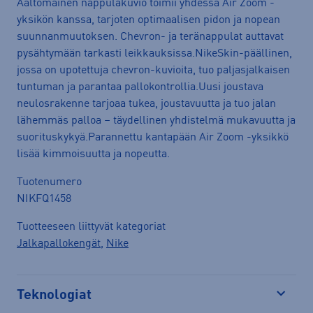
Aaltomainen nappulakuvio toimii yhdessä Air Zoom -
yksikön kanssa, tarjoten optimaalisen pidon ja nopean
suunnanmuutoksen. Chevron- ja teränappulat auttavat
pysähtymään tarkasti leikkauksissa.NikeSkin-päällinen,
jossa on upotettuja chevron-kuvioita, tuo paljasjalkaisen
tuntuman ja parantaa pallokontrollia.Uusi joustava
neulosrakenne tarjoaa tukea, joustavuutta ja tuo jalan
lähemmäs palloa – täydellinen yhdistelmä mukavuutta ja
suorituskykyä.Parannettu kantapään Air Zoom -yksikkö
lisää kimmoisuutta ja nopeutta.
Tuotenumero
NIKFQ1458
Tuotteeseen liittyvät kategoriat
Jalkapallokengät
,
Nike
Teknologiat
Avaa