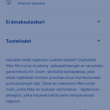
Ilmainen palautus
Erämaksulaskuri
Avaa
Tuotetiedot
Avaa
Haluatko viedä nopeutesi uudelle tasolle? Uudistetut
Nike Mercurial Academy -jalkapallokengät on varustettu
parannetulla Air Zoom -yksiköllä kantapäässä, joka
antaa räjähtävän tunteen ja auttaa sinua murtautumaan
puolustuslinjan läpi. Tämä on reaktiivisin Mercurial-
malli, jonka Nike on koskaan valmistanut – täydellinen
pelaajille, jotka haluavat hallita pelin tempoa alusta
loppuun.