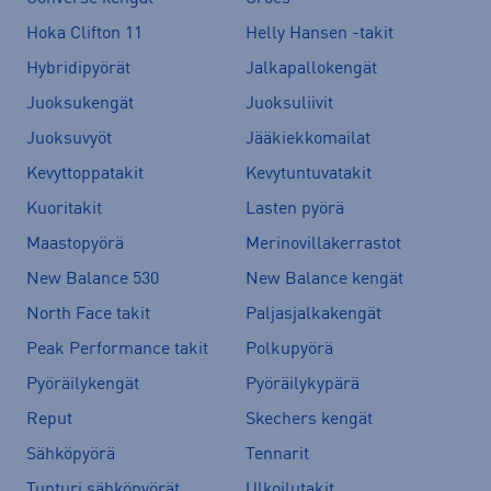
Hoka Clifton 11
Helly Hansen -takit
Hybridipyörät
Jalkapallokengät
Juoksukengät
Juoksuliivit
Juoksuvyöt
Jääkiekkomailat
Kevyttoppatakit
Kevytuntuvatakit
Kuoritakit
Lasten pyörä
Maastopyörä
Merinovillakerrastot
New Balance 530
New Balance kengät
North Face takit
Paljasjalkakengät
Peak Performance takit
Polkupyörä
Pyöräilykengät
Pyöräilykypärä
Reput
Skechers kengät
Sähköpyörä
Tennarit
Tunturi sähköpyörät
Ulkoilutakit