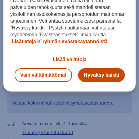
tavalla. Lisäksi evästeiden avulla mitataan
43
44
44,5
45
45,5
46
47
palveluiden tehokkuutta sekä mahdollistetaan
yksilöllinen ostokokemus ja personoidun mainonnan
Kokotaulukko
tarjoaminen. Voit antaa suostumuksesi painamalla
”Hyväksy kaikki”. Pystyt muuttamaan valintojasi
myöhemmin ”Evästeasetukset”-linkin kautta.
Lisätietoja K-ryhmän evästekäytännöistä
Lisää ostoskoriin
Lisää valintoja
Tarkista saatavuus ja tilaa myymälästä
Vain välttämättömät
Hyväksy kaikki
Verkkokauppa:
Saatavilla
Myymälät:
Saatavilla
Valitse koko nähdäksesi myymäläsaatavuuden.
Arvioitu toimitusaika 1-3 arkipäivää.
Tilaus- ja toimituskulut