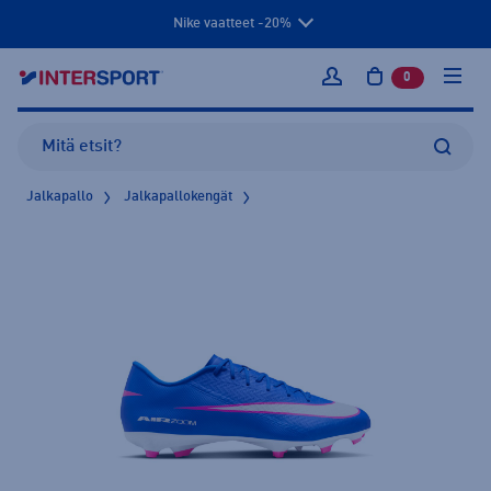
Nike vaatteet -20%
0
tuotetta osto
Kirjaudu sisään
Jalkapallo
Jalkapallokengät