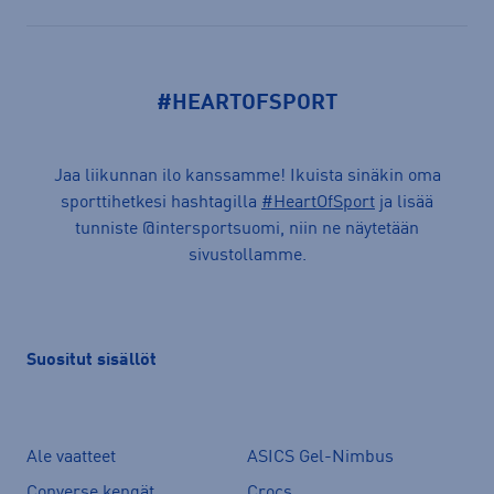
#HEARTOFSPORT
Jaa liikunnan ilo kanssamme! Ikuista sinäkin oma
sporttihetkesi hashtagilla
#HeartOfSport
ja lisää
tunniste @intersportsuomi, niin ne näytetään
sivustollamme.
Suositut sisällöt
Ale vaatteet
ASICS Gel-Nimbus
Converse kengät
Crocs