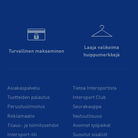
Laaja valikoima
Turvallinen maksaminen
huippu­merkkejä
Asiakaspalvelu
Tietoa Intersportista
Tuotteiden palautus
Intersport Club
Peruutusilmoitus
Seurakauppa
Reklamaatio
Vastuullisuus
Tilaus- ja toimitusehdot
Avoimet työpaikat
Intersport-tili
Suositut sisällöt