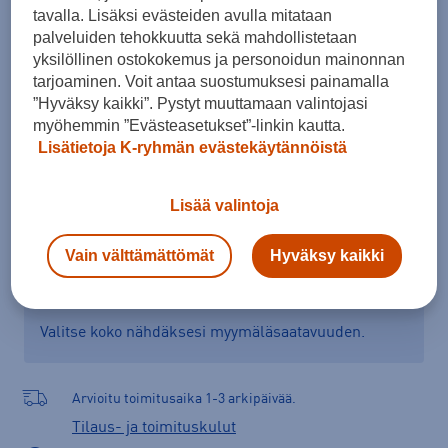
tavalla. Lisäksi evästeiden avulla mitataan
43
44
44,5
palveluiden tehokkuutta sekä mahdollistetaan
yksilöllinen ostokokemus ja personoidun mainonnan
Kokotaulukko
tarjoaminen. Voit antaa suostumuksesi painamalla
”Hyväksy kaikki”. Pystyt muuttamaan valintojasi
myöhemmin ”Evästeasetukset”-linkin kautta.
Lisää ostoskoriin
Lisätietoja K-ryhmän evästekäytännöistä
Lisää valintoja
Tarkista saatavuus ja tilaa myymälästä
Vain välttämättömät
Hyväksy kaikki
Verkkokauppa:
Saatavilla
Myymälät:
Saatavilla
Valitse koko nähdäksesi myymäläsaatavuuden.
Arvioitu toimitusaika 1-3 arkipäivää.
Tilaus- ja toimituskulut