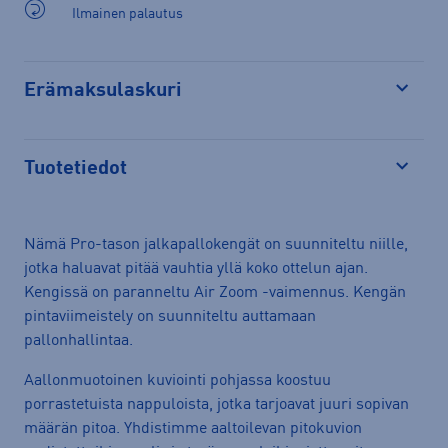
Ilmainen palautus
Erämaksulaskuri
Avaa
Tuotetiedot
Avaa
Nämä Pro-tason jalkapallokengät on suunniteltu niille,
jotka haluavat pitää vauhtia yllä koko ottelun ajan.
Kengissä on paranneltu Air Zoom -vaimennus. Kengän
pintaviimeistely on suunniteltu auttamaan
pallonhallintaa.
Aallonmuotoinen kuviointi pohjassa koostuu
porrastetuista nappuloista, jotka tarjoavat juuri sopivan
määrän pitoa. Yhdistimme aaltoilevan pitokuvion