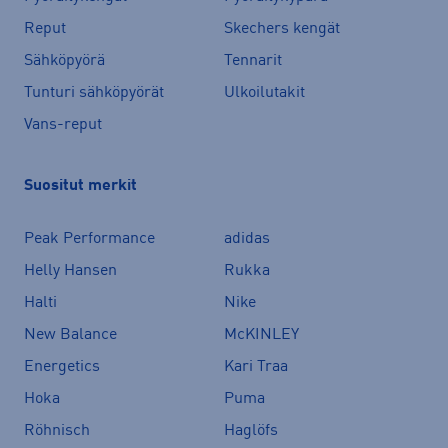
Reput
Skechers kengät
Sähköpyörä
Tennarit
Tunturi sähköpyörät
Ulkoilutakit
Vans-reput
Suositut merkit
Peak Performance
adidas
Helly Hansen
Rukka
Halti
Nike
New Balance
McKINLEY
Energetics
Kari Traa
Hoka
Puma
Röhnisch
Haglöfs