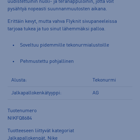
uudistettuihin nuoli- ja teränappuloihin, jotta voit
pysähtyä nopeasti suunnanmuutosten aikana.
Erittäin kevyt, mutta vahva Flyknit sivupaneeleissa
tarjoaa tukea ja tuo sinut lähemmäksi palloa.
Soveltuu pidemmille tekonurmialustoille
Pehmustettu pohjallinen
Alusta:
Tekonurmi
Jalkapallokenkätyyppi:
AG
Tuotenumero
NIKFQ8684
Tuotteeseen liittyvät kategoriat
Jalkapallokengät
,
Nike