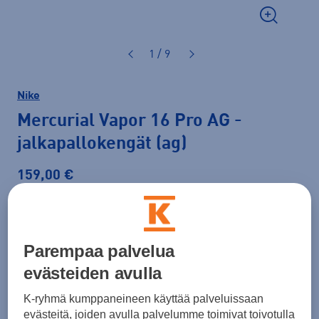
1 / 9
Nike
Mercurial Vapor 16 Pro AG
-
jalkapallokengät (ag)
159,00 €
Väri
Lime
Parempaa palvelua
evästeiden avulla
Koko
K-ryhmä kumppaneineen käyttää palveluissaan
38
38,5
40
40,5
41
42
42,5
evästeitä, joiden avulla palvelumme toimivat toivotulla