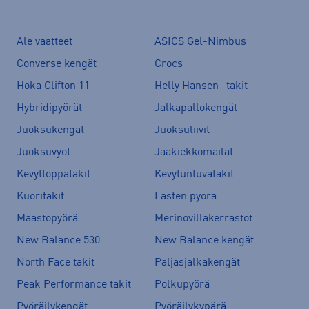
Ale vaatteet
ASICS Gel-Nimbus
Converse kengät
Crocs
Hoka Clifton 11
Helly Hansen -takit
Hybridipyörät
Jalkapallokengät
Juoksukengät
Juoksuliivit
Juoksuvyöt
Jääkiekkomailat
Kevyttoppatakit
Kevytuntuvatakit
Kuoritakit
Lasten pyörä
Maastopyörä
Merinovillakerrastot
New Balance 530
New Balance kengät
North Face takit
Paljasjalkakengät
Peak Performance takit
Polkupyörä
Pyöräilykengät
Pyöräilykypärä