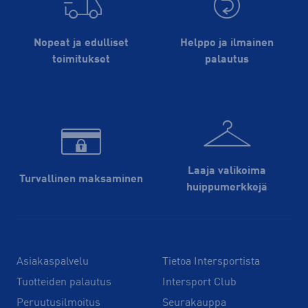
Nopeat ja edulliset
Helppo ja ilmainen
toimitukset
palautus
Laaja valikoima
Turvallinen maksaminen
huippu­merkkejä
Asiakaspalvelu
Tietoa Intersportista
Tuotteiden palautus
Intersport Club
Peruutusilmoitus
Seurakauppa