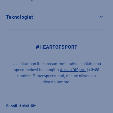
Teknologiat
Avaa
#HEARTOFSPORT
Jaa liikunnan ilo kanssamme! Ikuista sinäkin oma
sporttihetkesi hashtagilla
#HeartOfSport
ja lisää
tunniste @intersportsuomi, niin ne näytetään
sivustollamme.
Suositut sisällöt