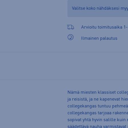
Valitse koko nähdäksesi m
Arvioitu toimitusaika 1-
Ilmainen palautus
Nämä miesten klassiset colleg
ja reisistä, ja ne kapenevat h
collegekangas tuntuu pehmeäl
collegekangas tarjoaa rakenne
sopivat yhtä hyvin salille kui
säädettävä nauha varmistavat