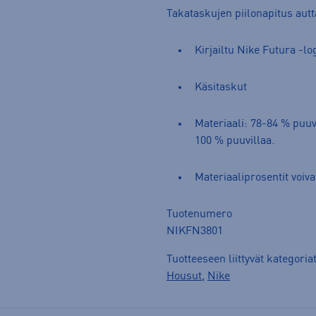
Takataskujen piilonapitus autt
Kirjailtu Nike Futura -lo
Käsitaskut
Materiaali: 78-84 % puuv
100 % puuvillaa.
Materiaaliprosentit voivat
Tuotenumero
NIKFN3801
Tuotteeseen liittyvät kategoria
Housut
,
Nike