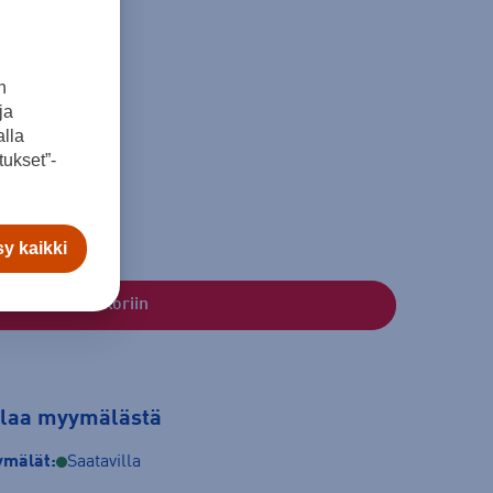
n
ja
lla
XL
XXL
ukset”-
y kaikki
Lisää ostoskoriin
tilaa myymälästä
mälät:
Saatavilla