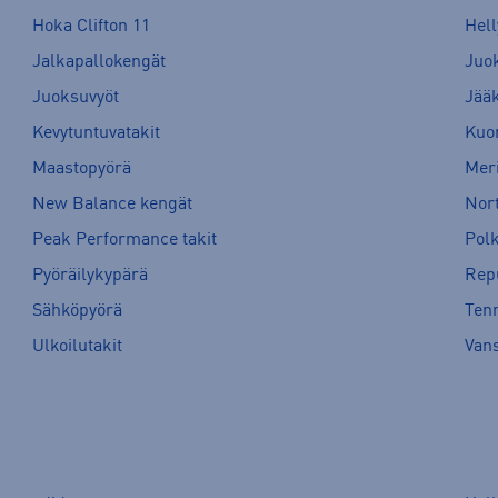
Hoka Clifton 11
Hell
Jalkapallokengät
Juo
Juoksuvyöt
Jää
Kevytuntuvatakit
Kuor
Maastopyörä
Meri
New Balance kengät
Nort
Peak Performance takit
Pol
Pyöräilykypärä
Rep
Sähköpyörä
Tenn
Ulkoilutakit
Van