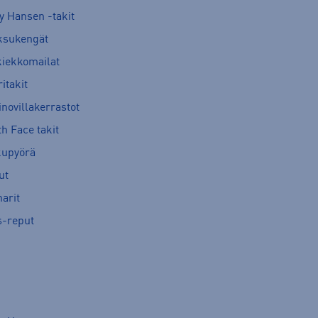
y Hansen -takit
ksukengät
kiekkomailat
itakit
novillakerrastot
h Face takit
kupyörä
ut
arit
s-reput