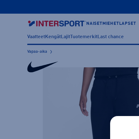
NAISET
MIEHET
LAPSET
Vaatteet
Kengät
Lajit
Tuotemerkit
Last chance
Vapaa-aika