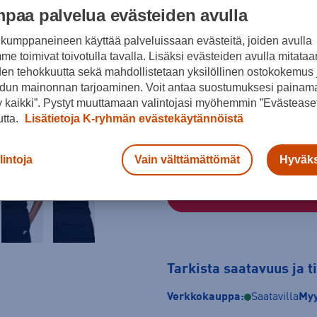
paa palvelua evästeiden avulla
kumppaneineen käyttää palveluissaan evästeitä, joiden avulla
Musta
e toimivat toivotulla tavalla. Lisäksi evästeiden avulla mitataa
den tehokkuutta sekä mahdollistetaan yksilöllinen ostokokemus 
Koko
dun mainonnan tarjoaminen. Voit antaa suostumuksesi painama
S
M
L
 kaikki”. Pystyt muuttamaan valintojasi myöhemmin ”Evästeaset
utta.
Lisätietoja K-ryhmän evästekäytännöistä
Kokotaulukko
lintoja
Vain välttämättömät
Hyväks
Tarkista saatavuus ja 
Verkkokauppa:
Saatavilla
Myy