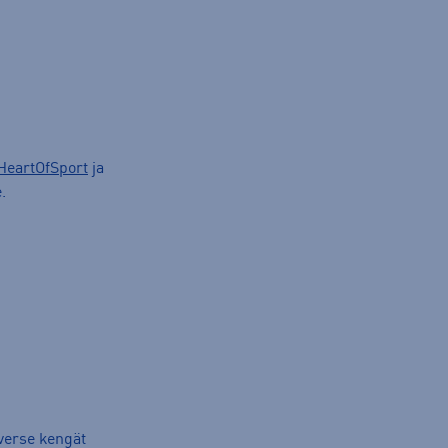
HeartOfSport
ja
.
verse kengät