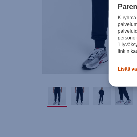
Parem
K-ryhmä 
palvelumm
palvelui
personoi
”Hyväksy
linkin ka
Lisää va