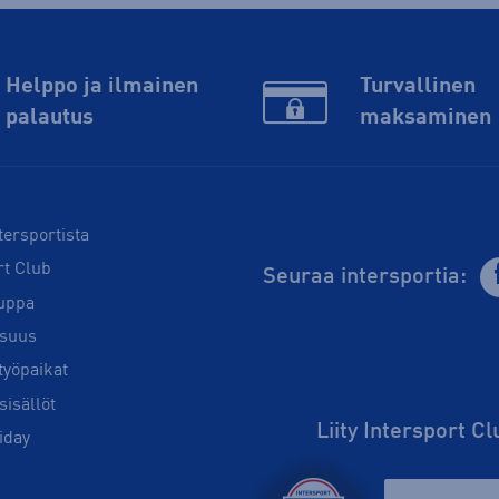
Helppo ja ilmainen
Turvallinen
palautus
maksaminen
tersportista
rt Club
Seuraa intersportia:
uppa
isuus
työpaikat
sisällöt
Liity Intersport C
iday