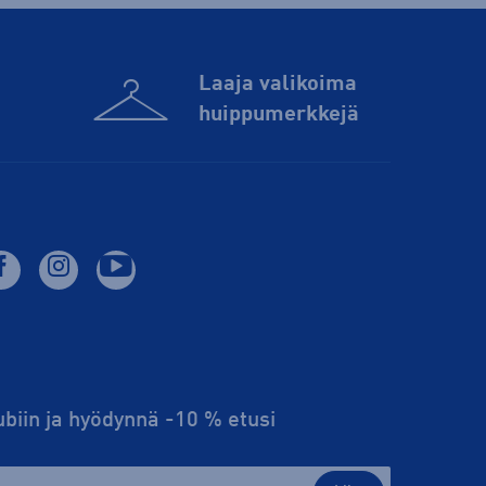
Laaja valikoima
huippu­merkkejä
lubiin ja hyödynnä -10 % etusi