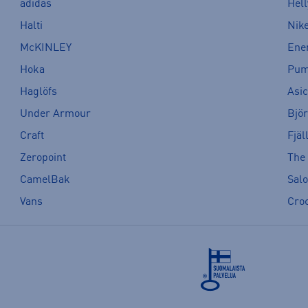
adidas
Hel
Halti
Nik
McKINLEY
Ene
Hoka
Pu
Haglöfs
Asi
Under Armour
Bjö
Craft
Fjäl
Zeropoint
The
CamelBak
Sal
Vans
Cro