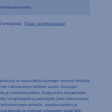
yymäläsaatavuuden.
3 arkipäivää.
Tilaus- ja toimituskulut
ehousut on suunniteltu istumaan rennosti lantiolta
ieman ribbineulotun lahkeen suulle. Housujen
tä ja mukavalta päällä. Sisäpuolelta harjaamaton
tta, hengittävyyttä ja pehmeyttä, joten nämä housut
n rentoutumiseen sohvalle. Joustava vyötärö ja
 mukautuvan ja mukavan istuvuuden vyötäröllä.