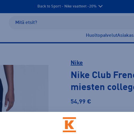
Back to Sport - Nike vaatteet -20%
Huoltopalvelut
Asiakas
Nike
Nike Club Fren
miesten colle
54,99 €
PLUSSA -20%
Väri