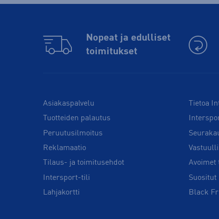
Nopeat ja edulliset
toimitukset
Asiakaspalvelu
Tietoa In
Tuotteiden palautus
Interspo
Peruutusilmoitus
Seuraka
Reklamaatio
Vastuull
Tilaus- ja toimitusehdot
Avoimet 
Intersport-tili
Suositut 
Lahjakortti
Black Fr