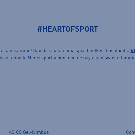
#HEARTOFSPORT
ilo kanssamme! Ikuista sinäkin oma sporttihetkesi hashtagilla
#
lisää tunniste @intersportsuomi, niin ne näytetään sivustollamme
ASICS Gel-Nimbus
Con