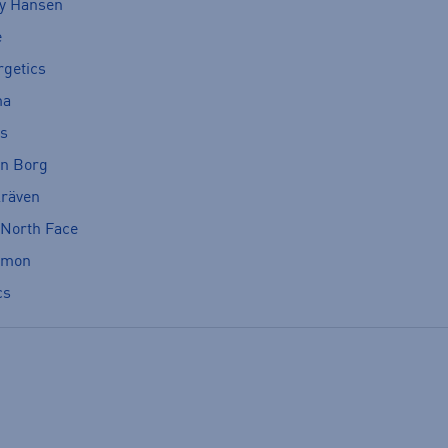
ly Hansen
e
rgetics
ma
cs
rn Borg
lräven
 North Face
omon
cs