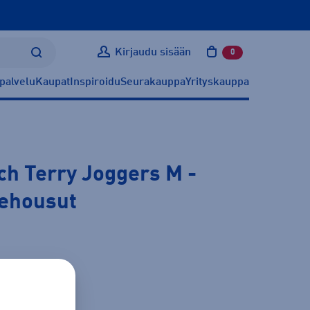
Kirjaudu sisään
0
tuotetta ostoskoris
palvelu
Kaupat
Inspiroidu
Seurakauppa
Yrityskauppa
ch Terry Joggers M
-
gehousut