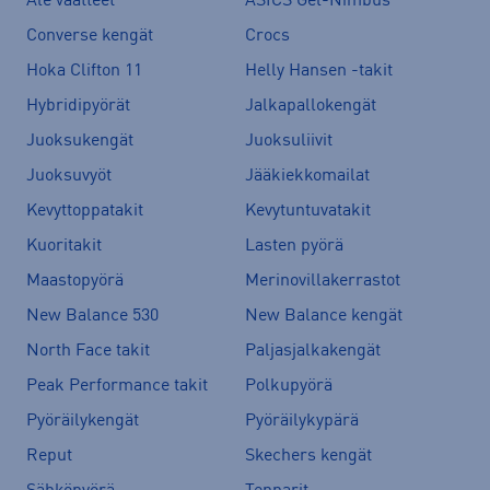
Ale vaatteet
ASICS Gel-Nimbus
Converse kengät
Crocs
Hoka Clifton 11
Helly Hansen -takit
Hybridipyörät
Jalkapallokengät
Juoksukengät
Juoksuliivit
Juoksuvyöt
Jääkiekkomailat
Kevyttoppatakit
Kevytuntuvatakit
Kuoritakit
Lasten pyörä
Maastopyörä
Merinovillakerrastot
New Balance 530
New Balance kengät
North Face takit
Paljasjalkakengät
Peak Performance takit
Polkupyörä
Pyöräilykengät
Pyöräilykypärä
Reput
Skechers kengät