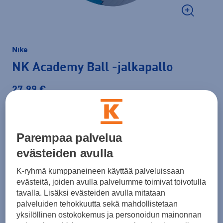
Nike
NK Academy Ball
-jalkapallo
27,99 €
Väri
Vaaleansininen
Parempaa palvelua
evästeiden avulla
Koko
K-ryhmä kumppaneineen käyttää palveluissaan
3
evästeitä, joiden avulla palvelumme toimivat toivotulla
tavalla. Lisäksi evästeiden avulla mitataan
Jalkapallon valintaopas
palveluiden tehokkuutta sekä mahdollistetaan
yksilöllinen ostokokemus ja personoidun mainonnan