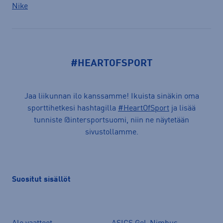
Nike
#HEARTOFSPORT
Jaa liikunnan ilo kanssamme! Ikuista sinäkin oma
sporttihetkesi hashtagilla
#HeartOfSport
ja lisää
tunniste @intersportsuomi, niin ne näytetään
sivustollamme.
Suositut sisällöt