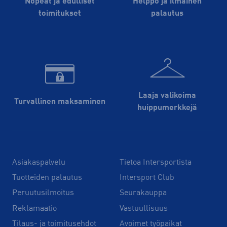
Nopeat ja edulliset
Helppo ja ilmainen
toimitukset
palautus
Laaja valikoima
Turvallinen maksaminen
huippu­merkkejä
Asiakaspalvelu
Tietoa Intersportista
Tuotteiden palautus
Intersport Club
Peruutusilmoitus
Seurakauppa
Reklamaatio
Vastuullisuus
Tilaus- ja toimitusehdot
Avoimet työpaikat