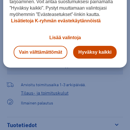
tarjoaminen. Voit antaa suostumuksesi painamalla
”Hyväksy kaikki”. Pystyt muuttamaan valintojasi
Lisää ostoskoriin
myöhemmin ”Evästeasetukset”-linkin kautta.
Lisätietoja K-ryhmän evästekäytännöistä
Tarkista saatavuus ja tilaa myymälästä
Lisää valintoja
Verkkokauppa:
Ei saatavilla
Myymälät:
Saatavilla
Vain välttämättömät
Hyväksy kaikki
Valitse koko nähdäksesi myymäläsaatavuuden.
Arvioitu toimitusaika 1-3 arkipäivää.
Tilaus- ja toimituskulut
Ilmainen palautus
Tuotetiedot
Avaa