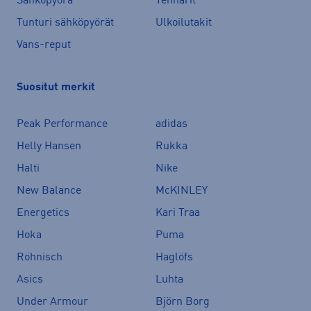
Sähköpyörä
Tennarit
Tunturi sähköpyörät
Ulkoilutakit
Vans-reput
Suositut merkit
Peak Performance
adidas
Helly Hansen
Rukka
Halti
Nike
New Balance
McKINLEY
Energetics
Kari Traa
Hoka
Puma
Röhnisch
Haglöfs
Asics
Luhta
Under Armour
Björn Borg