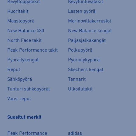
Kevyttoppatakit
Kevytuntuvatakit
Kuoritakit
Lasten pyörä
Maastopyörä
Merinovillakerrastot
New Balance 530
New Balance kengät
North Face takit
Paljasjalkakengät
Peak Performance takit
Polkupyörä
Pyöräilykengät
Pyöräilykypärä
Reput
Skechers kengät
Sähköpyörä
Tennarit
Tunturi sähköpyörät
Ulkoilutakit
Vans-reput
Suositut merkit
Peak Performance
adidas