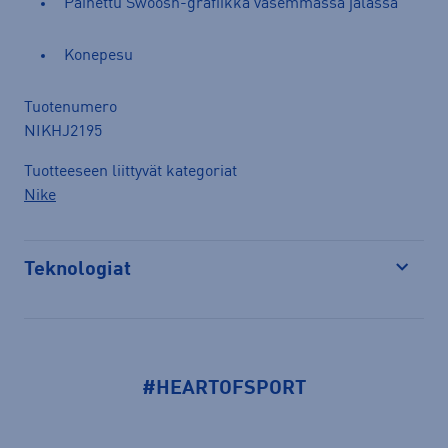
Painettu Swoosh-grafiikka vasemmassa jalassa
Konepesu
Tuotenumero
NIKHJ2195
Tuotteeseen liittyvät kategoriat
Nike
Teknologiat
Avaa
#HEARTOFSPORT