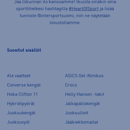
Jaa liikunnan ilo kanssamme! Ikuista sinäkin oma
sporttihetkesi hashtagilla
#HeartOfSport
ja lisää
tunniste @intersportsuomi, niin ne näytetään
sivustollamme.
Suositut sisällöt
Ale vaatteet
ASICS Gel-Nimbus
Converse kengät
Crocs
Hoka Clifton 11
Helly Hansen -takit
Hybridipyörät
Jalkapallokengät
Juoksukengät
Juoksuliivit
Juoksuvyöt
Jääkiekkomailat