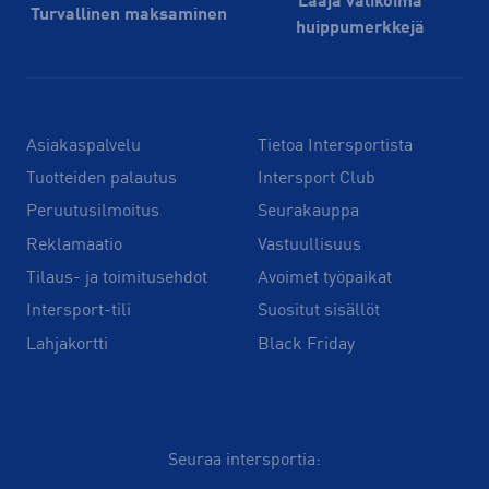
Laaja valikoima
Turvallinen maksaminen
huippu­merkkejä
Asiakaspalvelu
Tietoa Intersportista
Tuotteiden palautus
Intersport Club
Peruutusilmoitus
Seurakauppa
Reklamaatio
Vastuullisuus
Tilaus- ja toimitusehdot
Avoimet työpaikat
Intersport-tili
Suositut sisällöt
Lahjakortti
Black Friday
Seuraa intersportia: