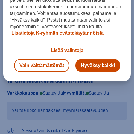
palveluiden tehokkuutta sekä mahdollistetaan
yksilöllinen ostokokemus ja personoidun mainonnan
Koko
tarjoaminen. Voit antaa suostumuksesi painamalla
XS
S
M
L
XL
”Hyväksy kaikki”. Pystyt muuttamaan valintojasi
myöhemmin ”Evästeasetukset”-linkin kautta.
Kokotaulukko
Lisätietoja K-ryhmän evästekäytännöistä
Lisää valintoja
Lisää ostoskoriin
Vain välttämättömät
Hyväksy kaikki
Tarkista saatavuus ja tilaa myymälästä
Verkkokauppa:
Saatavilla
Myymälät:
Saatavilla
Valitse koko nähdäksesi myymäläsaatavuuden.
Arvioitu toimitusaika 1-3 arkipäivää.