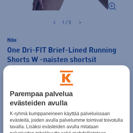
1 / 5
Nike
One Dri-FIT Brief-Lined Running
Shorts W
-naisten shortsit
32,99 €
Hinta verkossa
PLUSSA -20%
44,99 €
-26 %
Parempaa palvelua
Lisätietoa
30pv alin hinta: 44,99 €
evästeiden avulla
Väri
Musta
K-ryhmä kumppaneineen käyttää palveluissaan
evästeitä, joiden avulla palvelumme toimivat toivotulla
tavalla. Lisäksi evästeiden avulla mitataan