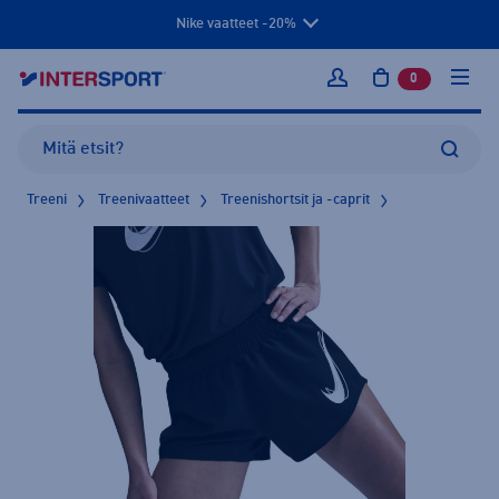
Nike vaatteet -20%
0
tuotetta osto
Kirjaudu sisään
Treeni
Treenivaatteet
Treenishortsit ja -caprit