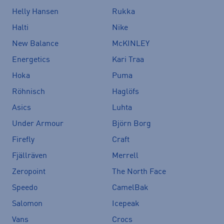
Helly Hansen
Rukka
Halti
Nike
New Balance
McKINLEY
Energetics
Kari Traa
Hoka
Puma
Röhnisch
Haglöfs
Asics
Luhta
Under Armour
Björn Borg
Firefly
Craft
Fjällräven
Merrell
Zeropoint
The North Face
Speedo
CamelBak
Salomon
Icepeak
Vans
Crocs