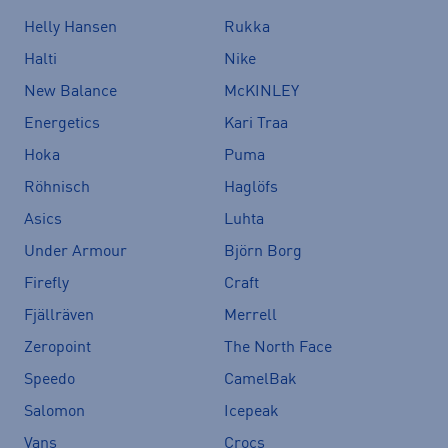
Helly Hansen
Rukka
Halti
Nike
New Balance
McKINLEY
Energetics
Kari Traa
Hoka
Puma
Röhnisch
Haglöfs
Asics
Luhta
Under Armour
Björn Borg
Firefly
Craft
Fjällräven
Merrell
Zeropoint
The North Face
Speedo
CamelBak
Salomon
Icepeak
Vans
Crocs