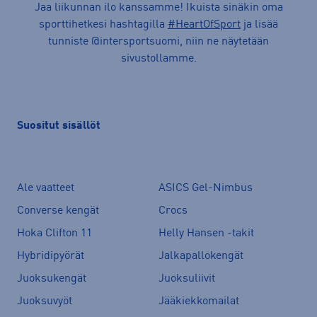
Jaa liikunnan ilo kanssamme! Ikuista sinäkin oma
sporttihetkesi hashtagilla
#HeartOfSport
ja lisää
tunniste @intersportsuomi, niin ne näytetään
sivustollamme.
Suositut sisällöt
Ale vaatteet
ASICS Gel-Nimbus
Converse kengät
Crocs
Hoka Clifton 11
Helly Hansen -takit
Hybridipyörät
Jalkapallokengät
Juoksukengät
Juoksuliivit
Juoksuvyöt
Jääkiekkomailat