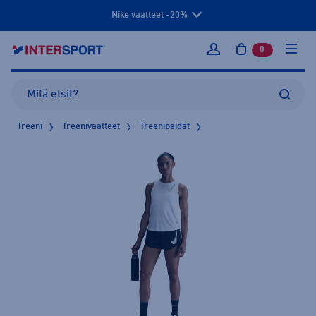
Nike vaatteet -20%
0
tuotetta osto
Kirjaudu sisään
Treeni
Treenivaatteet
Treenipaidat