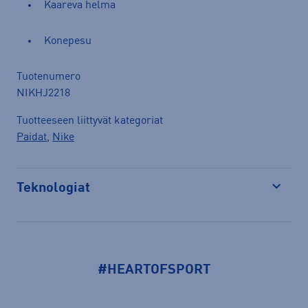
Kaareva helma
Konepesu
Tuotenumero
NIKHJ2218
Tuotteeseen liittyvät kategoriat
Paidat
,
Nike
Teknologiat
Avaa
#HEARTOFSPORT