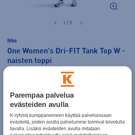
1 / 5
Nike
One Women's Dri-FIT Tank Top W
-
naisten toppi
25,00 €
Hinta verkossa
PLUSSA -20%
LAST CHANCE
Normaalihinta: 37,99 €
Parempaa palvelua
30pv alin hinta: 25,00 €
evästeiden avulla
Lisätietoa
K-ryhmä kumppaneineen käyttää palveluissaan
Väri
Valkoinen
evästeitä, joiden avulla palvelumme toimivat toivotulla
tavalla. Lisäksi evästeiden avulla mitataan