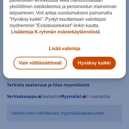
palveluiden tehokkuutta sekä mahdollistetaan
yksilöllinen ostokokemus ja personoidun mainonnan
tarjoaminen. Voit antaa suostumuksesi painamalla
Koko
”Hyväksy kaikki”. Pystyt muuttamaan valintojasi
XL
myöhemmin ”Evästeasetukset”-linkin kautta.
Lisätietoja K-ryhmän evästekäytännöistä
Kokotaulukko
Lisää valintoja
Lisää ostoskoriin
Vain välttämättömät
Hyväksy kaikki
Tarkista saatavuus ja tilaa myymälästä
Verkkokauppa:
Saatavilla
Myymälät:
Ei saatavilla
Valitse koko nähdäksesi myymäläsaatavuuden.