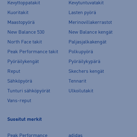
Kevyttoppatakit
Kevytuntuvatakit
Kuoritakit
Lasten pyörä
Maastopyörä
Merinovillakerrastot
New Balance 530
New Balance kengät
North Face takit
Paljasjalkakengät
Peak Performance takit
Polkupyörä
Pyöräilykengät
Pyöräilykypärä
Reput
Skechers kengät
Sähköpyörä
Tennarit
Tunturi sähköpyörät
Ulkoilutakit
Vans-reput
Suositut merkit
Peak Performance
adidas