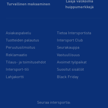
Laaja valikoima
Turvallinen maksaminen
huippu­merkkejä
Asiakaspalvelu
Tietoa Intersportista
Tuotteiden palautus
Intersport Club
Peruutusilmoitus
Seurakauppa
Reklamaatio
Vastuullisuus
Tilaus- ja toimitusehdot
Avoimet työpaikat
Intersport-tili
Suositut sisällöt
Lahjakortti
Black Friday
Seuraa intersportia: