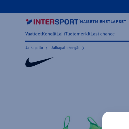
NAISET
MIEHET
LAPSET
Vaatteet
Kengät
Lajit
Tuotemerkit
Last chance
Jalkapallo
Jalkapallokengät