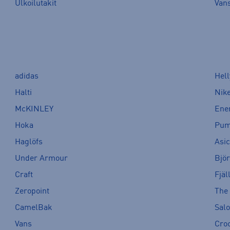
Ulkoilutakit
Van
adidas
Hel
Halti
Nik
McKINLEY
Ene
Hoka
Pu
Haglöfs
Asi
Under Armour
Bjö
Craft
Fjäl
Zeropoint
The
CamelBak
Sal
Vans
Cro