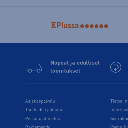
Nopeat ja edulliset
toimitukset
Asiakaspalvelu
Tietoa In
Tuotteiden palautus
Interspo
Peruutusilmoitus
Seuraka
Reklamaatio
Vastuull