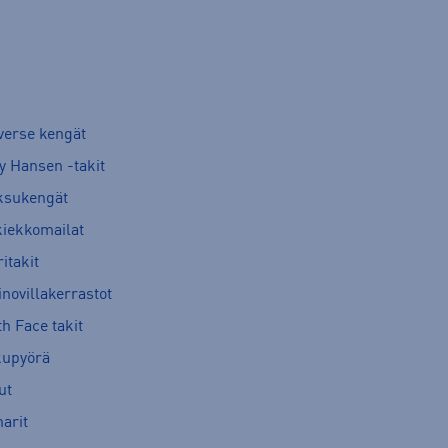
verse kengät
y Hansen -takit
ksukengät
kiekkomailat
itakit
novillakerrastot
h Face takit
kupyörä
ut
arit