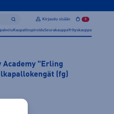
Kirjaudu sisään
0
tuotetta ostoskoris
palvelu
Kaupat
Inspiroidu
Seurakauppa
Yrityskauppa
 Academy "Erling
alkapallokengät (fg)