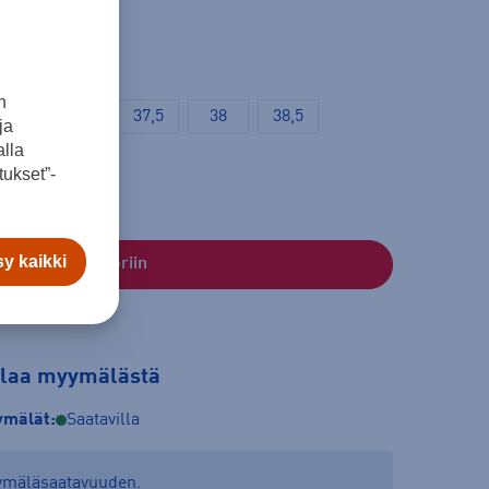
n
36
36,5
37,5
38
38,5
ja
lla
ukset”-
y kaikki
Lisää ostoskoriin
tilaa myymälästä
mälät:
Saatavilla
yymäläsaatavuuden.