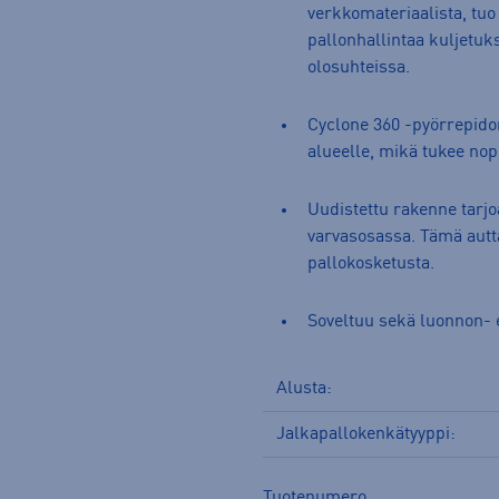
verkkomateriaalista, tu
pallonhallintaa kuljetuks
olosuhteissa.
Cyclone 360 -pyörrepidon 
alueelle, mikä tukee nop
Uudistettu rakenne tarj
varvasosassa. Tämä aut
pallokosketusta.
Soveltuu sekä luonnon- e
Alusta:
Jalkapallokenkätyyppi:
Tuotenumero