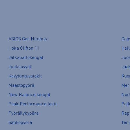
ASICS Gel-Nimbus
Con
Hoka Clifton 11
Hell
Jalkapallokengät
Juo
Juoksuvyöt
Jää
Kevytuntuvatakit
Kuor
Maastopyörä
Meri
New Balance kengät
Nort
Peak Performance takit
Pol
Pyöräilykypärä
Rep
Sähköpyörä
Tenn