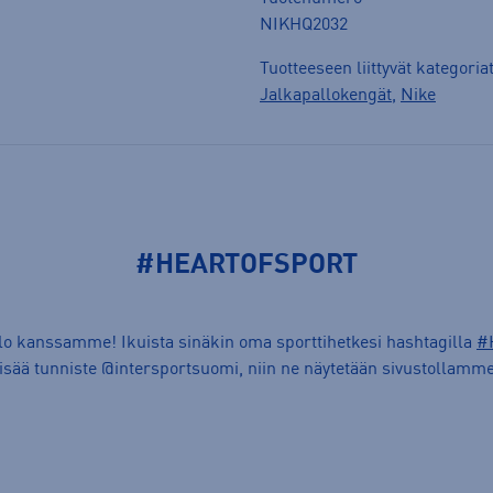
NIKHQ2032
Tuotteeseen liittyvät kategoria
Jalkapallokengät
,
Nike
#HEARTOFSPORT
ilo kanssamme! Ikuista sinäkin oma sporttihetkesi hashtagilla
#
lisää tunniste @intersportsuomi, niin ne näytetään sivustollamme