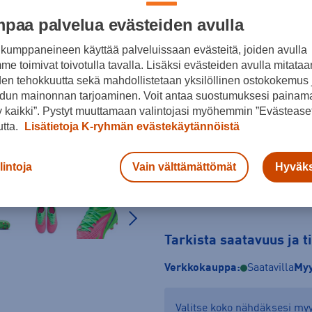
paa palvelua evästeiden avulla
Punainen
kumppaneineen käyttää palveluissaan evästeitä, joiden avulla
Koko
e toimivat toivotulla tavalla. Lisäksi evästeiden avulla mitataa
34
35
35,5
den tehokkuutta sekä mahdollistetaan yksilöllinen ostokokemus 
dun mainonnan tarjoaminen. Voit antaa suostumuksesi painama
Kokotaulukko
 kaikki”. Pystyt muuttamaan valintojasi myöhemmin ”Evästeaset
utta.
Lisätietoja K-ryhmän evästekäytännöistä
lintoja
Vain välttämättömät
Hyväks
Tarkista saatavuus ja 
Verkkokauppa:
Saatavilla
Myy
Valitse koko nähdäksesi m