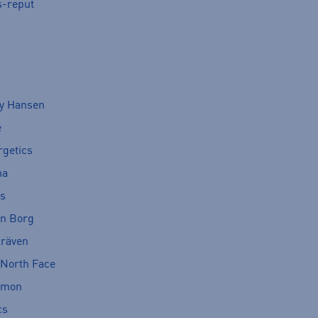
s-reput
ly Hansen
e
rgetics
ma
cs
rn Borg
lräven
 North Face
omon
cs