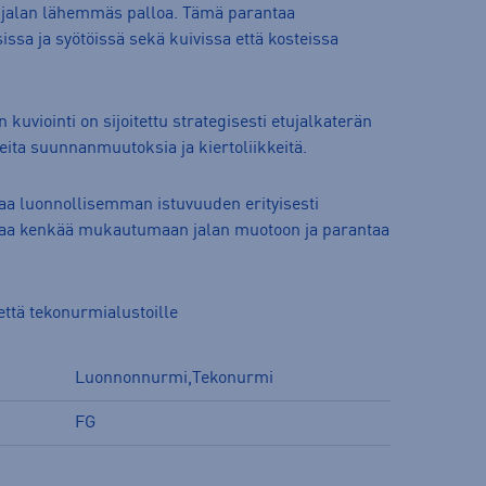
o jalan lähemmäs palloa. Tämä parantaa
issa ja syötöissä sekä kuivissa että kosteissa
kuviointi on sijoitettu strategisesti etujalkaterän
eita suunnanmuutoksia ja kiertoliikkeitä.
oaa luonnollisemman istuvuuden erityisesti
taa kenkää mukautumaan jalan muotoon ja parantaa
ttä tekonurmialustoille
Luonnonnurmi,Tekonurmi
FG