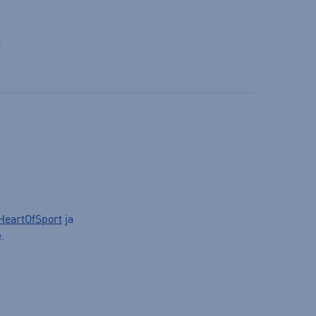
t
HeartOfSport
ja
.