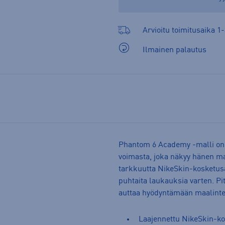
Arvioitu toimitusaika 1-
Ilmainen palautus
Phantom 6 Academy -malli on s
voimasta, joka näkyy hänen ma
tarkkuutta NikeSkin-kosketusal
puhtaita laukauksia varten. P
auttaa hyödyntämään maalinte
Laajennettu NikeSkin-kos