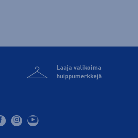
Laaja valikoima
huippu­merkkejä