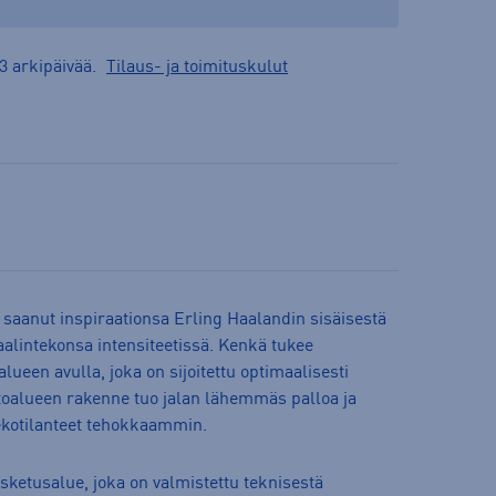
3 arkipäivää.
Tilaus- ja toimituskulut
aanut inspiraationsa Erling Haalandin sisäisestä
alintekonsa intensiteetissä. Kenkä tukee
ueen avulla, joka on sijoitettu optimaalisesti
itoalueen rakenne tuo jalan lähemmäs palloa ja
kotilanteet tehokkaammin.
ketusalue, joka on valmistettu teknisestä