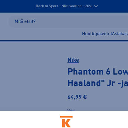
Back to Sport - Nike vaatteet -20%
Huoltopalvelut
Asiakas
Nike
Phantom 6 Low
Haaland" Jr
-j
64,99 €
Väri