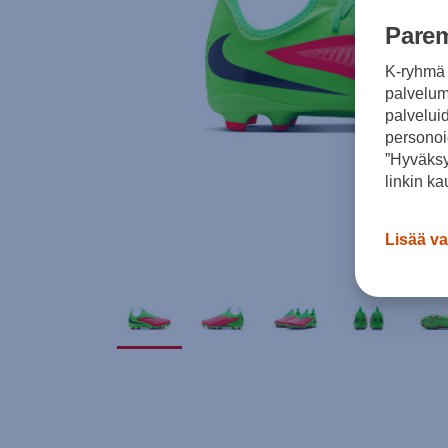
Parem
K-ryhmä 
palvelumm
palvelui
personoi
”Hyväksy
linkin ka
Lisää va