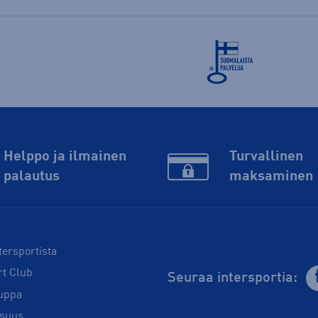
Helppo ja ilmainen
Turvallinen
palautus
maksaminen
tersportista
rt Club
Seuraa intersportia:
uppa
isuus