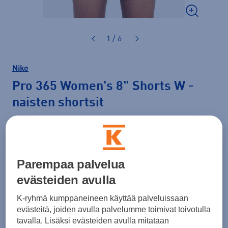
1 / 6
Nike
Pro 365 Women's 8" Shorts W
-
naisten shortsit
37,99 €
PLUSSA -20%
Väri
Musta
Parempaa palvelua
evästeiden avulla
K-ryhmä kumppaneineen käyttää palveluissaan
Koko
evästeitä, joiden avulla palvelumme toimivat toivotulla
XS
S
M
L
XL
XXL
tavalla. Lisäksi evästeiden avulla mitataan