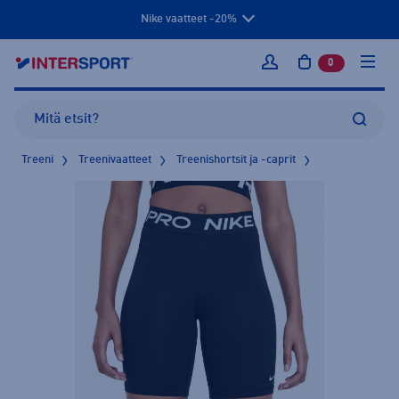
Nike vaatteet -20%
0
tuotetta osto
Kirjaudu sisään
Treeni
Treenivaatteet
Treenishortsit ja -caprit