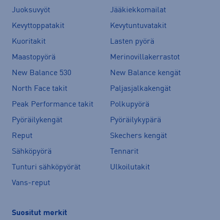
Juoksuvyöt
Jääkiekkomailat
Kevyttoppatakit
Kevytuntuvatakit
Kuoritakit
Lasten pyörä
Maastopyörä
Merinovillakerrastot
New Balance 530
New Balance kengät
North Face takit
Paljasjalkakengät
Peak Performance takit
Polkupyörä
Pyöräilykengät
Pyöräilykypärä
Reput
Skechers kengät
Sähköpyörä
Tennarit
Tunturi sähköpyörät
Ulkoilutakit
Vans-reput
Suositut merkit