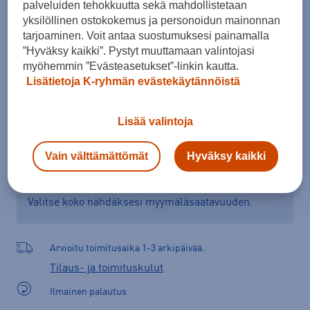
palveluiden tehokkuutta sekä mahdollistetaan
Kokotaulukko
yksilöllinen ostokokemus ja personoidun mainonnan
tarjoaminen. Voit antaa suostumuksesi painamalla
”Hyväksy kaikki”. Pystyt muuttamaan valintojasi
myöhemmin ”Evästeasetukset”-linkin kautta.
Lisää ostoskoriin
Lisätietoja K-ryhmän evästekäytännöistä
Lisää valintoja
Tarkista saatavuus ja tilaa myymälästä
Vain välttämättömät
Hyväksy kaikki
Verkkokauppa:
Saatavilla
Myymälät:
Saatavilla
Valitse koko nähdäksesi myymäläsaatavuuden.
Arvioitu toimitusaika 1-3 arkipäivää.
Tilaus- ja toimituskulut
Ilmainen palautus