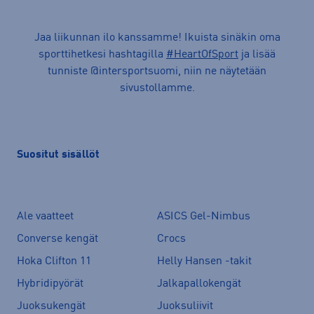
Jaa liikunnan ilo kanssamme! Ikuista sinäkin oma
sporttihetkesi hashtagilla
#HeartOfSport
ja lisää
tunniste @intersportsuomi, niin ne näytetään
sivustollamme.
Suositut sisällöt
Ale vaatteet
ASICS Gel-Nimbus
Converse kengät
Crocs
Hoka Clifton 11
Helly Hansen -takit
Hybridipyörät
Jalkapallokengät
Juoksukengät
Juoksuliivit