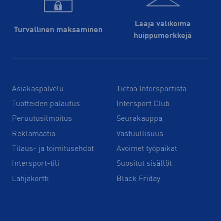
Laaja valikoima
Turvallinen maksaminen
huippu­merkkejä
Asiakaspalvelu
Tietoa Intersportista
Tuotteiden palautus
Intersport Club
Peruutusilmoitus
Seurakauppa
Reklamaatio
Vastuullisuus
Tilaus- ja toimitusehdot
Avoimet työpaikat
Intersport-tili
Suositut sisällöt
Lahjakortti
Black Friday