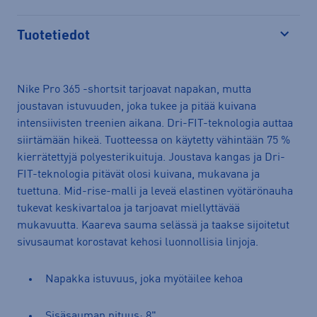
Tuotetiedot
Avaa
Nike Pro 365 -shortsit tarjoavat napakan, mutta
joustavan istuvuuden, joka tukee ja pitää kuivana
intensiivisten treenien aikana. Dri-FIT-teknologia auttaa
siirtämään hikeä. Tuotteessa on käytetty vähintään 75 %
kierrätettyjä polyesterikuituja. Joustava kangas ja Dri-
FIT-teknologia pitävät olosi kuivana, mukavana ja
tuettuna. Mid-rise-malli ja leveä elastinen vyötärönauha
tukevat keskivartaloa ja tarjoavat miellyttävää
mukavuutta. Kaareva sauma selässä ja taakse sijoitetut
sivusaumat korostavat kehosi luonnollisia linjoja.
Napakka istuvuus, joka myötäilee kehoa
Sisäsauman pituus: 8"