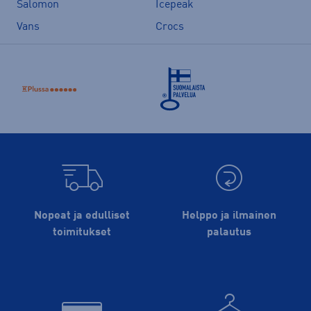
Salomon
Icepeak
Vans
Crocs
Nopeat ja edulliset
Helppo ja ilmainen
toimitukset
palautus