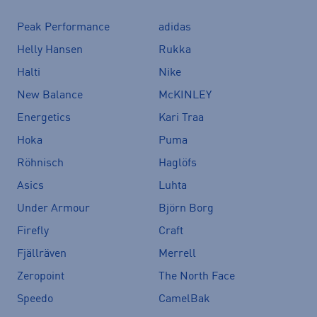
Peak Performance
adidas
Helly Hansen
Rukka
Halti
Nike
New Balance
McKINLEY
Energetics
Kari Traa
Hoka
Puma
Röhnisch
Haglöfs
Asics
Luhta
Under Armour
Björn Borg
Firefly
Craft
Fjällräven
Merrell
Zeropoint
The North Face
Speedo
CamelBak