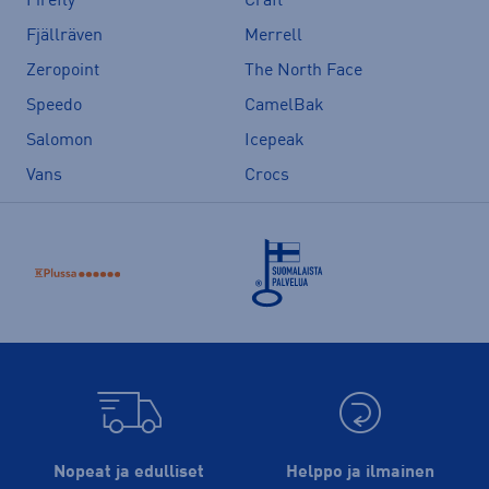
Firefly
Craft
Fjällräven
Merrell
Zeropoint
The North Face
Speedo
CamelBak
Salomon
Icepeak
Vans
Crocs
Nopeat ja edulliset
Helppo ja ilmainen