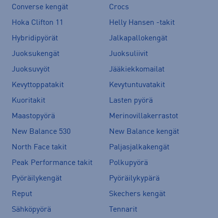
Converse kengät
Crocs
Hoka Clifton 11
Helly Hansen -takit
Hybridipyörät
Jalkapallokengät
Juoksukengät
Juoksuliivit
Juoksuvyöt
Jääkiekkomailat
Kevyttoppatakit
Kevytuntuvatakit
Kuoritakit
Lasten pyörä
Maastopyörä
Merinovillakerrastot
New Balance 530
New Balance kengät
North Face takit
Paljasjalkakengät
Peak Performance takit
Polkupyörä
Pyöräilykengät
Pyöräilykypärä
Reput
Skechers kengät
Sähköpyörä
Tennarit