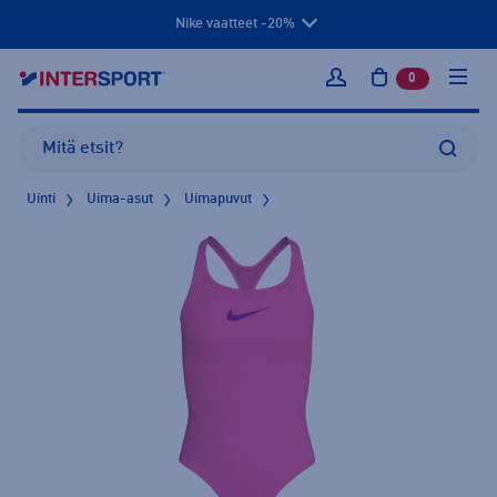
Nike vaatteet -20%
0
tuotetta osto
Kirjaudu sisään
Uinti
Uima-asut
Uimapuvut