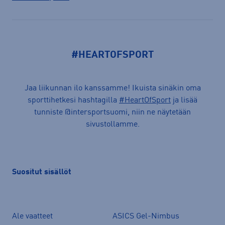
#HEARTOFSPORT
Jaa liikunnan ilo kanssamme! Ikuista sinäkin oma
sporttihetkesi hashtagilla
#HeartOfSport
ja lisää
tunniste @intersportsuomi, niin ne näytetään
sivustollamme.
Suositut sisällöt
Ale vaatteet
ASICS Gel-Nimbus