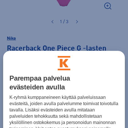
1 / 3
Nike
Racerback One Piece G
-lasten
uimapuku
40,00 €
PLUSSA -20%
Parempaa palvelua
Väri
Pinkki
evästeiden avulla
K-ryhmä kumppaneineen käyttää palveluissaan
evästeitä, joiden avulla palvelumme toimivat toivotulla
tavalla. Lisäksi evästeiden avulla mitataan
Koko
palveluiden tehokkuutta sekä mahdollistetaan
146 - 156
156 - 166
yksilöllinen ostokokemus ja personoidun mainonnan