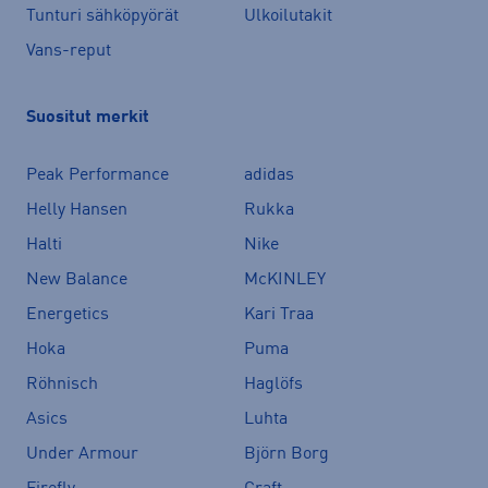
Tunturi sähköpyörät
Ulkoilutakit
Vans-reput
Suositut merkit
Peak Performance
adidas
Helly Hansen
Rukka
Halti
Nike
New Balance
McKINLEY
Energetics
Kari Traa
Hoka
Puma
Röhnisch
Haglöfs
Asics
Luhta
Under Armour
Björn Borg