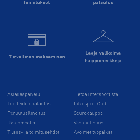
toimitukset
palautus
Laaja valikoima
Turvallinen maksaminen
huippu­merkkejä
Asiakaspalvelu
Tietoa Intersportista
Tuotteiden palautus
Intersport Club
Peruutusilmoitus
Seurakauppa
Reklamaatio
Vastuullisuus
Tilaus- ja toimitusehdot
Avoimet työpaikat