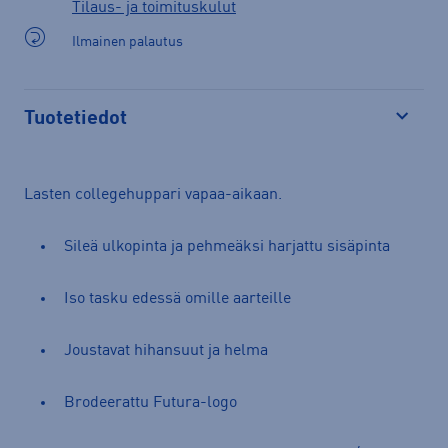
Tilaus- ja toimituskulut
Ilmainen palautus
Tuotetiedot
Avaa
Lasten collegehuppari vapaa-aikaan.
Sileä ulkopinta ja pehmeäksi harjattu sisäpinta
Iso tasku edessä omille aarteille
Joustavat hihansuut ja helma
Brodeerattu Futura-logo