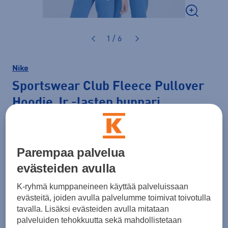
1 / 6
Nike
Sportswear Club Fleece Pullover
Hoodie Jr
-lasten huppari
44,99 €
PLUSSA -20%
Parempaa palvelua
Väri
Sininen
evästeiden avulla
K-ryhmä kumppaneineen käyttää palveluissaan
evästeitä, joiden avulla palvelumme toimivat toivotulla
tavalla. Lisäksi evästeiden avulla mitataan
palveluiden tehokkuutta sekä mahdollistetaan