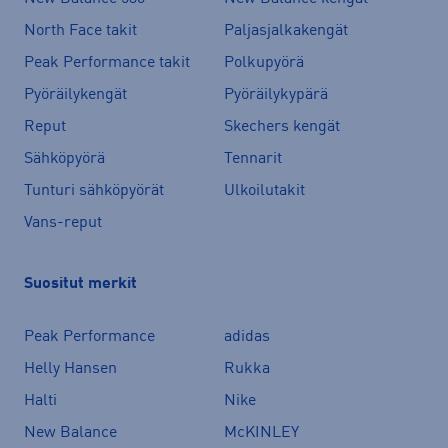
North Face takit
Paljasjalkakengät
Peak Performance takit
Polkupyörä
Pyöräilykengät
Pyöräilykypärä
Reput
Skechers kengät
Sähköpyörä
Tennarit
Tunturi sähköpyörät
Ulkoilutakit
Vans-reput
Suositut merkit
Peak Performance
adidas
Helly Hansen
Rukka
Halti
Nike
New Balance
McKINLEY