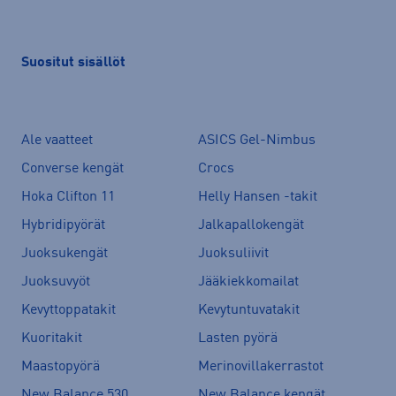
Suositut sisällöt
Ale vaatteet
ASICS Gel-Nimbus
Converse kengät
Crocs
Hoka Clifton 11
Helly Hansen -takit
Hybridipyörät
Jalkapallokengät
Juoksukengät
Juoksuliivit
Juoksuvyöt
Jääkiekkomailat
Kevyttoppatakit
Kevytuntuvatakit
Kuoritakit
Lasten pyörä
Maastopyörä
Merinovillakerrastot
New Balance 530
New Balance kengät