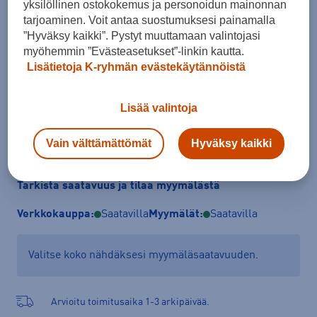
yksilöllinen ostokokemus ja personoidun mainonnan
Koko
tarjoaminen. Voit antaa suostumuksesi painamalla
137 - 147
147 - 158
”Hyväksy kaikki”. Pystyt muuttamaan valintojasi
myöhemmin ”Evästeasetukset”-linkin kautta.
Kokotaulukko
Lisätietoja K-ryhmän evästekäytännöistä
Lisää valintoja
Lisää ostoskoriin
Vain välttämättömät
Hyväksy kaikki
Tarkista saatavuus ja tilaa myymälästä
Verkkokauppa:
Saatavilla
Myymälät:
Saatavilla
Valitse koko nähdäksesi myymäläsaatavuuden.
Arvioitu toimitusaika 1-3 arkipäivää.