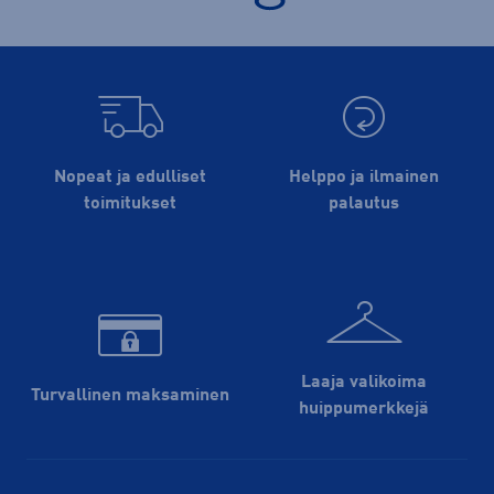
Nopeat ja edulliset
Helppo ja ilmainen
toimitukset
palautus
Laaja valikoima
Turvallinen maksaminen
huippu­merkkejä