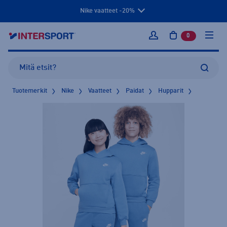
Nike vaatteet -20%
0
tuotetta osto
Kirjaudu sisään
Tuotemerkit
Nike
Vaatteet
Paidat
Hupparit