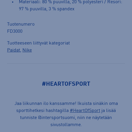
Materiaali: 80 % puuvilla, 20 % polyesteri / Resori:
97 % puuvilla, 3 % spandex
Tuotenumero
FD3000
Tuotteeseen liittyvät kategoriat
Paidat
,
Nike
#HEARTOFSPORT
Jaa liikunnan ilo kanssamme! Ikuista sinäkin oma
sporttihetkesi hashtagilla
#HeartOfSport
ja lisää
tunniste @intersportsuomi, niin ne näytetään
sivustollamme.