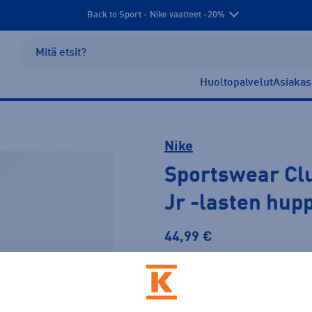
Back to Sport - Nike vaatteet -20%
Huoltopalvelut
Asiakas
Nike
Sportswear Clu
Jr
-lasten hup
44,99 €
PLUSSA -20%
Väri