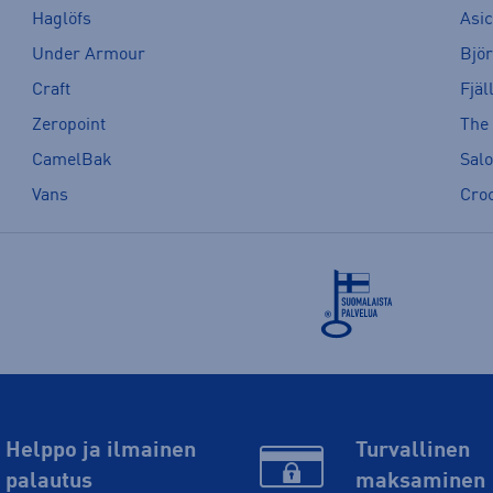
Haglöfs
Asi
Under Armour
Bjö
Craft
Fjäl
Zeropoint
The
CamelBak
Sal
Vans
Cro
Helppo ja ilmainen
Turvallinen
palautus
maksaminen