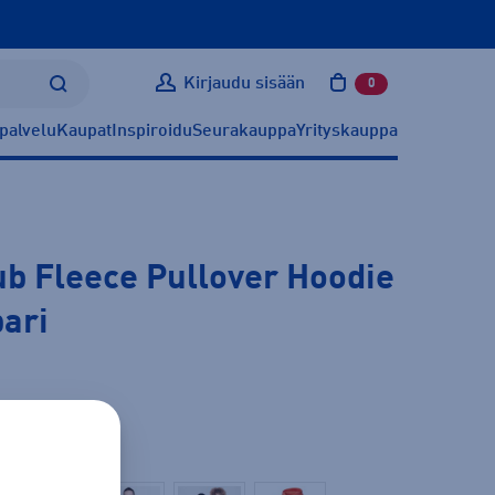
Kirjaudu sisään
0
tuotetta ostoskoris
palvelu
Kaupat
Inspiroidu
Seurakauppa
Yrityskauppa
b Fleece Pullover Hoodie
pari