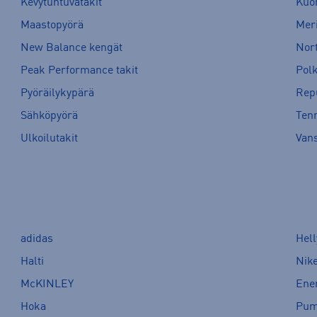
Kevytuntuvatakit
Kuor
Maastopyörä
Meri
New Balance kengät
Nort
Peak Performance takit
Pol
Pyöräilykypärä
Rep
Sähköpyörä
Tenn
Ulkoilutakit
Van
adidas
Hel
Halti
Nik
McKINLEY
Ene
Hoka
Pu