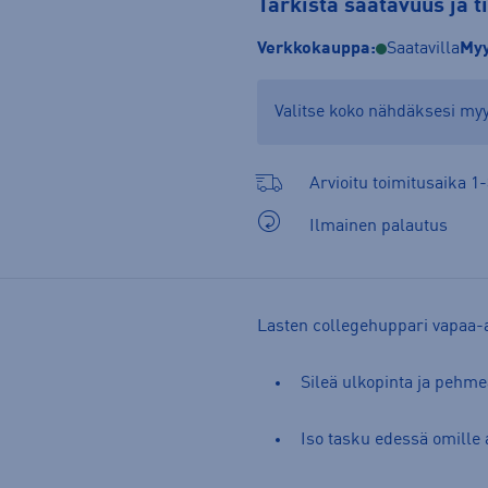
Tarkista saatavuus ja 
Verkkokauppa:
Saatavilla
Myy
Valitse koko nähdäksesi m
Arvioitu toimitusaika 1-
Ilmainen palautus
Lasten collegehuppari vapaa-
Sileä ulkopinta ja pehme
Iso tasku edessä omille a