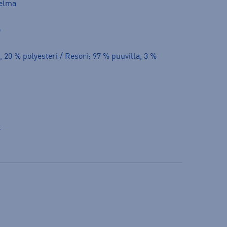
helma
o
, 20 % polyesteri / Resori: 97 % puuvilla, 3 %
t