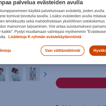
paa palvelua evästeiden avulla
kumppaneineen käyttää palveluissaan evästeitä, joiden avulla
e toimivat toivotulla tavalla. Lisäksi evästeiden avulla mitataa
den tehokkuutta sekä mahdollistetaan yksilöllinen ostokokemus 
dun mainonnan tarjoaminen. Voit antaa suostumuksesi painama
 kaikki”. Pystyt muuttamaan valintojasi myöhemmin ”Evästeaset
Vihreä
utta.
Lisätietoja K-ryhmän evästekäytännöistä
Koko
lintoja
Vain välttämättömät
Hyväks
128 - 137
137 - 147
147 - 1
Kokotaulukko