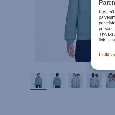
Parem
K-ryhmä 
palvelumm
palvelui
personoi
”Hyväksy
linkin ka
Lisää va