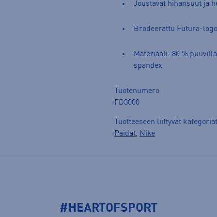
Joustavat hihansuut ja 
Brodeerattu Futura-log
Materiaali: 80 % puuvilla
spandex
Tuotenumero
FD3000
Tuotteeseen liittyvät kategoria
Paidat
,
Nike
#HEARTOFSPORT