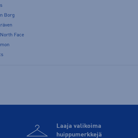
cs
rn Borg
lräven
 North Face
omon
cs
Laaja valikoima
huippu­merkkejä