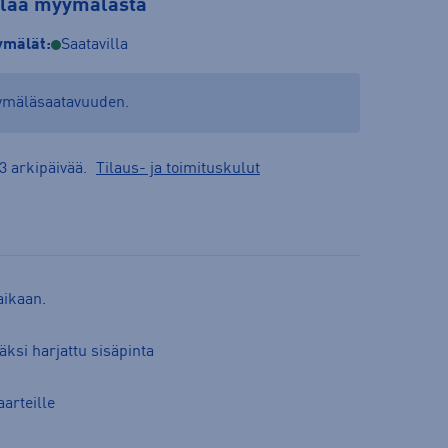
tilaa myymälästä
mälät:
Saatavilla
yymäläsaatavuuden.
3 arkipäivää.
Tilaus- ja toimituskulut
aikaan.
äksi harjattu sisäpinta
arteille