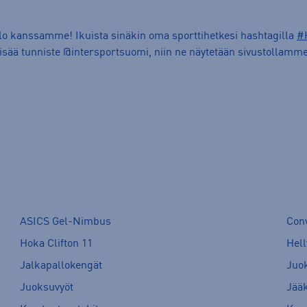
ilo kanssamme! Ikuista sinäkin oma sporttihetkesi hashtagilla
#
lisää tunniste @intersportsuomi, niin ne näytetään sivustollamme
ASICS Gel-Nimbus
Con
Hoka Clifton 11
Hell
Jalkapallokengät
Juo
Juoksuvyöt
Jää