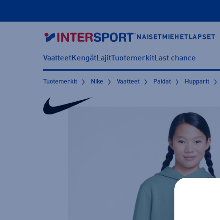
NAISET
MIEHET
LAPSET
Vaatteet
Kengät
Lajit
Tuotemerkit
Last chance
Tuotemerkit
Nike
Vaatteet
Paidat
Hupparit