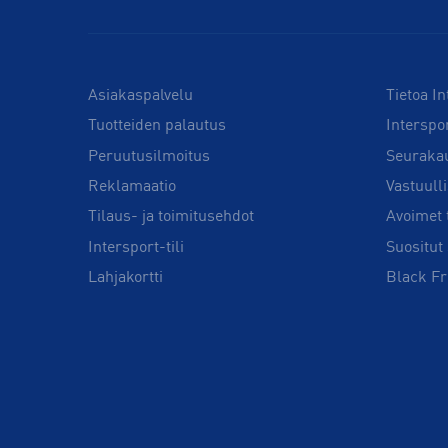
Asiakaspalvelu
Tietoa In
Tuotteiden palautus
Interspo
Peruutusilmoitus
Seuraka
Reklamaatio
Vastuull
Tilaus- ja toimitusehdot
Avoimet 
Intersport-tili
Suositut 
Lahjakortti
Black Fr