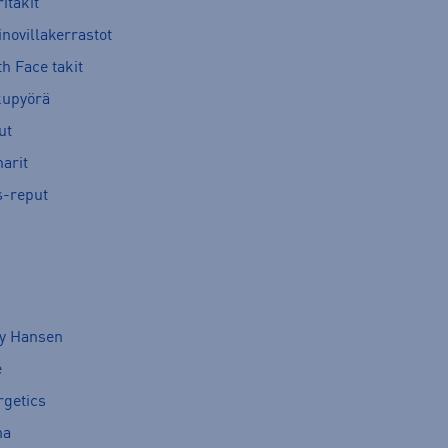
itakit
novillakerrastot
h Face takit
kupyörä
ut
arit
s-reput
ly Hansen
e
rgetics
ma