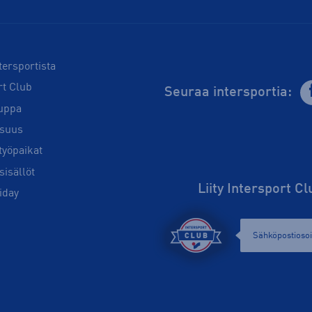
tersportista
rt Club
Seuraa intersportia:
uppa
isuus
työpaikat
sisällöt
Liity Intersport C
iday