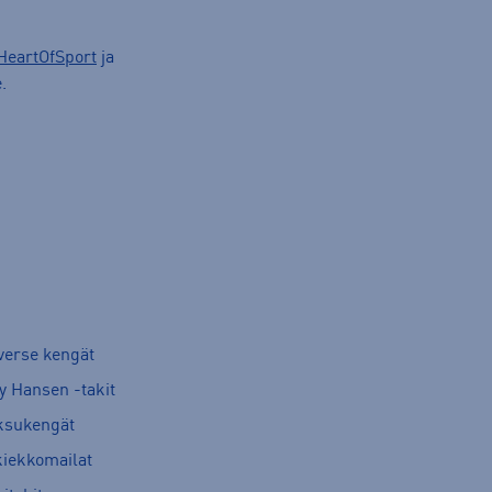
HeartOfSport
ja
.
verse kengät
y Hansen -takit
ksukengät
kiekkomailat