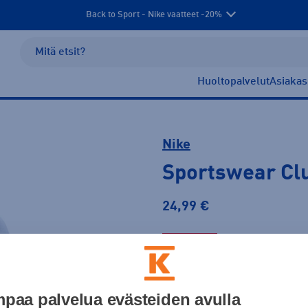
Back to Sport - Nike vaatteet -20%
Huoltopalvelut
Asiakas
Nike
Sportswear Cl
24,99 €
PLUSSA -20%
Väri
paa palvelua evästeiden avulla