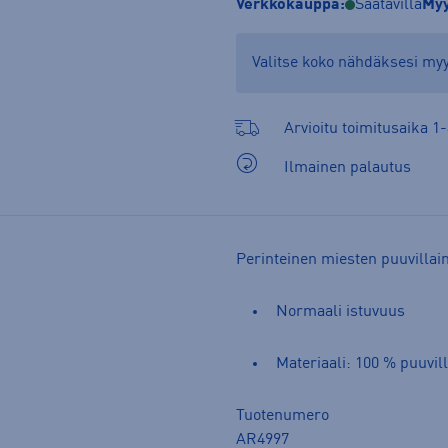
Verkkokauppa:
Saatavilla
Myy
Valitse koko nähdäksesi m
Arvioitu toimitusaika 1-
Ilmainen palautus
Perinteinen miesten puuvillain
Normaali istuvuus
Materiaali: 100 % puuvil
Tuotenumero
AR4997