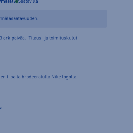
mälät:
Saatavilla
yymäläsaatavuuden.
3 arkipäivää.
Tilaus- ja toimituskulut
en t-paita brodeeratulla Nike logolla.
la