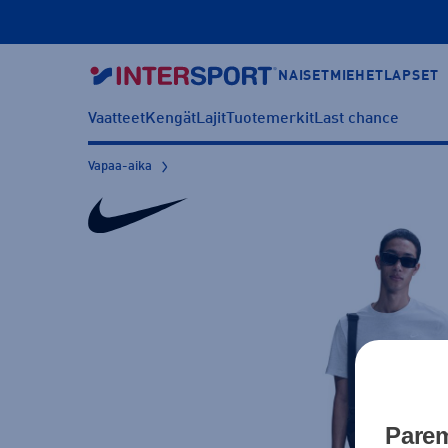
NAISET
MIEHET
LAPSET
Vaatteet
Kengät
Lajit
Tuotemerkit
Last chance
Vapaa-aika
Parem