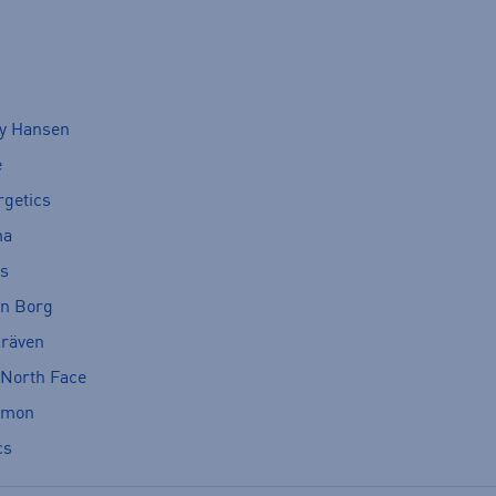
ly Hansen
e
rgetics
ma
cs
rn Borg
lräven
 North Face
omon
cs