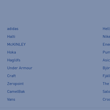
adidas
Hel
Halti
Nik
McKINLEY
Ene
Hoka
Pu
Haglöfs
Asi
Under Armour
Bjö
Craft
Fjäl
Zeropoint
The
CamelBak
Sal
Vans
Cro