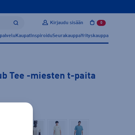
Kirjaudu sisään
0
tuotetta ostoskoris
palvelu
Kaupat
Inspiroidu
Seurakauppa
Yrityskauppa
ub Tee
-miesten t-paita