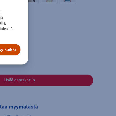
n
ja
lla
ukset”-
XL
XXL
y kaikki
Lisää ostoskoriin
tilaa myymälästä