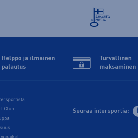
Helppo ja ilmainen
Turvallinen
palautus
maksaminen
tersportista
rt Club
Seuraa intersportia:
uppa
isuus
työpaikat