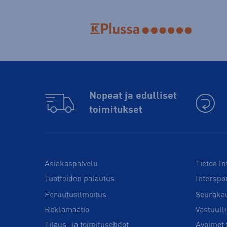
Nopeat ja edulliset
toimitukset
Asiakaspalvelu
Tietoa In
Tuotteiden palautus
Interspo
Peruutusilmoitus
Seuraka
Reklamaatio
Vastuull
Tilaus- ja toimitusehdot
Avoimet 