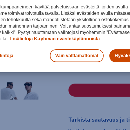
kumppaneineen käyttää palveluissaan evästeitä, joiden avulla
Harmaa
e toimivat toivotulla tavalla. Lisäksi evästeiden avulla mitataa
den tehokkuutta sekä mahdollistetaan yksilöllinen ostokokemus 
dun mainonnan tarjoaminen. Voit antaa suostumuksesi painama
 kaikki”. Pystyt muuttamaan valintojasi myöhemmin ”Evästeaset
utta.
Lisätietoja K-ryhmän evästekäytännöistä
Koko
S
M
L
lintoja
Vain välttämättömät
Hyväks
Kokotaulukko
Tarkista saatavuus ja 