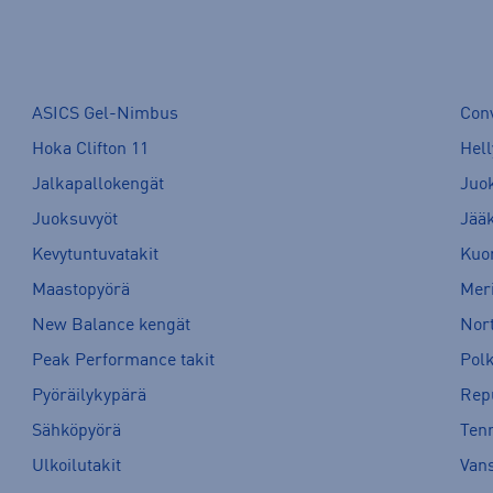
ASICS Gel-Nimbus
Con
Hoka Clifton 11
Hell
Jalkapallokengät
Juo
Juoksuvyöt
Jää
Kevytuntuvatakit
Kuor
Maastopyörä
Meri
New Balance kengät
Nort
Peak Performance takit
Pol
Pyöräilykypärä
Rep
Sähköpyörä
Tenn
Ulkoilutakit
Van