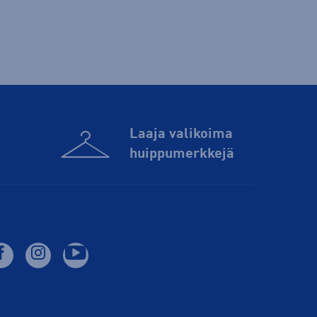
Laaja valikoima
huippu­merkkejä