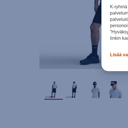
K-ryhmä 
palvelumm
palvelui
personoi
”Hyväksy
linkin ka
Lisää va