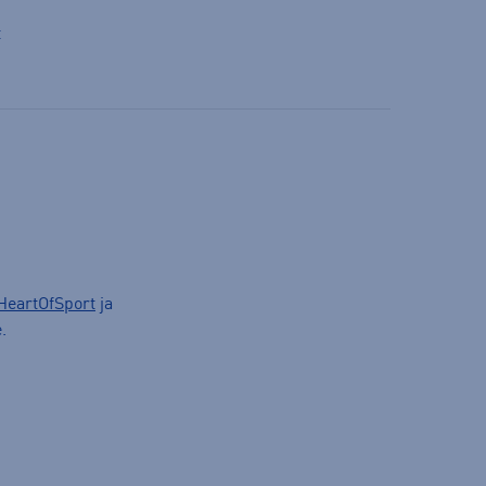
t
HeartOfSport
ja
.