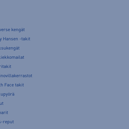
verse kengät
y Hansen -takit
ksukengät
kiekkomailat
itakit
novillakerrastot
h Face takit
kupyörä
ut
arit
s-reput