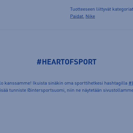
Tuotteeseen liittyvät kategoria
Paidat
,
Nike
#HEARTOFSPORT
ilo kanssamme! Ikuista sinäkin oma sporttihetkesi hashtagilla
#
lisää tunniste @intersportsuomi, niin ne näytetään sivustollamme