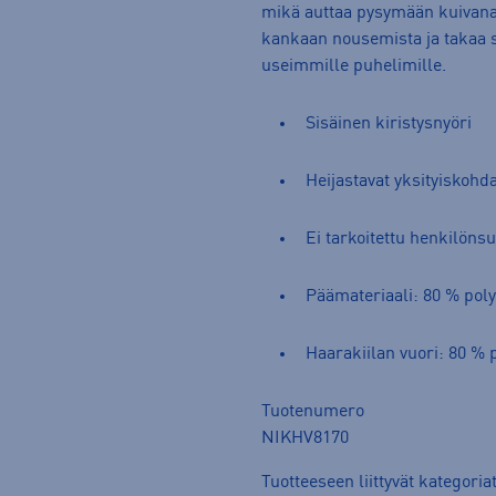
mikä auttaa pysymään kuivan
kankaan nousemista ja takaa si
useimmille puhelimille.
Sisäinen kiristysnyöri
Heijastavat yksityiskohd
Ei tarkoitettu henkilöns
Päämateriaali: 80 % poly
Haarakiilan vuori: 80 % 
Tuotenumero
NIKHV8170
Tuotteeseen liittyvät kategoria