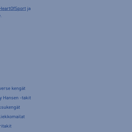
HeartOfSport
ja
.
verse kengät
y Hansen -takit
ksukengät
kiekkomailat
itakit