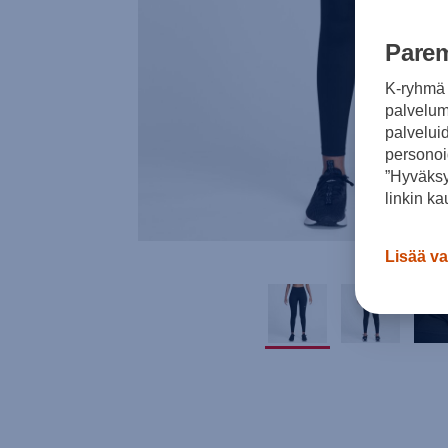
Parem
K-ryhmä 
palvelumm
palvelui
personoi
”Hyväksy
linkin ka
Lisää va