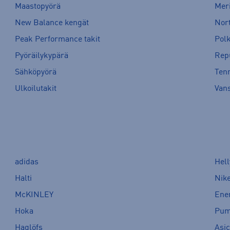
Maastopyörä
Meri
New Balance kengät
Nort
Peak Performance takit
Pol
Pyöräilykypärä
Rep
Sähköpyörä
Tenn
Ulkoilutakit
Van
adidas
Hel
Halti
Nik
McKINLEY
Ene
Hoka
Pu
Haglöfs
Asi