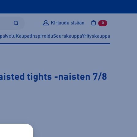
Kirjaudu sisään
0
tuotetta ostoskoris
palvelu
Kaupat
Inspiroidu
Seurakauppa
Yrityskauppa
isted tights
-naisten 7/8