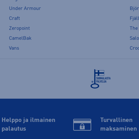
Under Armour
Bjö
Craft
Fjäl
Zeropoint
The
CamelBak
Sal
Vans
Cro
Helppo ja ilmainen
Turvallinen
palautus
maksaminen