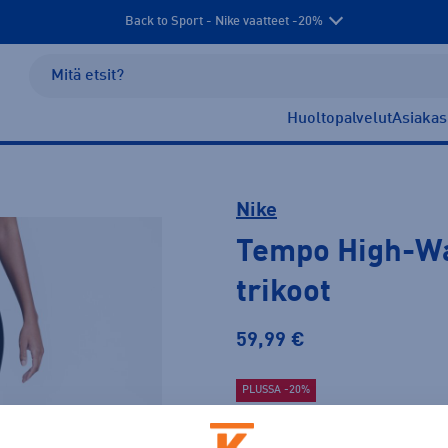
Back to Sport - Nike vaatteet -20%
Huoltopalvelut
Asiakas
Nike
Tempo High-Wa
trikoot
59,99 €
PLUSSA -20%
Väri