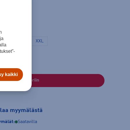
n
ja
L
XL
XXL
lla
ukset”-
y kaikki
Lisää ostoskoriin
tilaa myymälästä
mälät:
Saatavilla