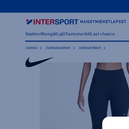
NAISET
MIEHET
LAPSET
Vaatteet
Kengät
Lajit
Tuotemerkit
Last chance
Juoksu
Juoksuvaatteet
Juoksutrikoot