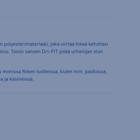
 polyesterimateriaali, joka siirtää hikeä keholtasi
htuu. Toisin sanoen Dri-FIT pitää urheilijan olon
ty monissa Niken tuotteissa, kuten mm. paidoissa,
a ja käsineissä.