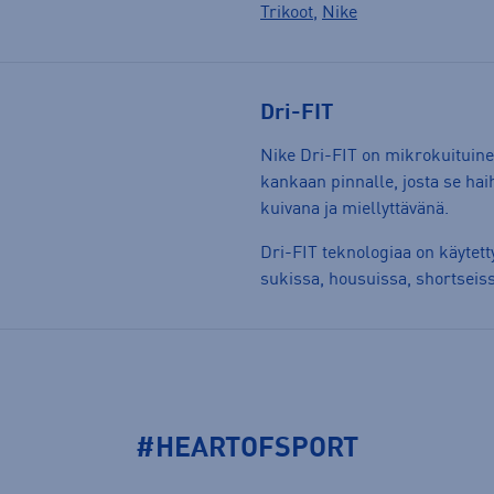
Trikoot
,
Nike
Dri-FIT
Nike Dri-FIT on mikrokuituinen
kankaan pinnalle, josta se hai
kuivana ja miellyttävänä.
Dri-FIT teknologiaa on käytet
sukissa, housuissa, shortseiss
#HEARTOFSPORT