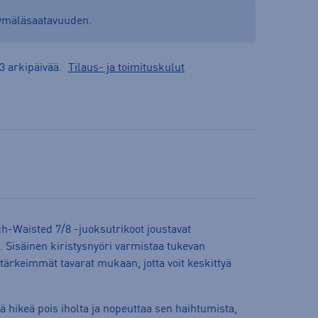
yymäläsaatavuuden.
3 arkipäivää.
Tilaus- ja toimituskulut
gh-Waisted 7/8 -juoksutrikoot joustavat
 Sisäinen kiristysnyöri varmistaa tukevan
tärkeimmät tavarat mukaan, jotta voit keskittyä
ä hikeä pois iholta ja nopeuttaa sen haihtumista,