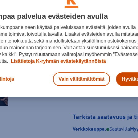
paa palvelua evästeiden avulla
Musta
kumppaneineen käyttää palveluissaan evästeitä, joiden avulla
Koko
e toimivat toivotulla tavalla. Lisäksi evästeiden avulla mitataa
den tehokkuutta sekä mahdollistetaan yksilöllinen ostokokemus 
XS
S
M
dun mainonnan tarjoaminen. Voit antaa suostumuksesi painama
 kaikki”. Pystyt muuttamaan valintojasi myöhemmin ”Evästeaset
Kokotaulukko
utta.
Lisätietoja K-ryhmän evästekäytännöistä
lintoja
Vain välttämättömät
Hyväks
Tarkista saatavuus ja 
Verkkokauppa:
Saatavilla
Myy