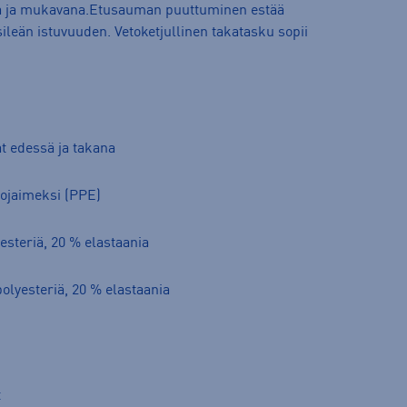
a ja mukavana.Etusauman puuttuminen estää
leän istuvuuden. Vetoketjullinen takatasku sopii
at edessä ja takana
uojaimeksi (PPE)
esteriä, 20 % elastaania
polyesteriä, 20 % elastaania
t