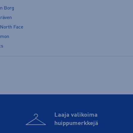
rn Borg
lräven
 North Face
omon
cs
Laaja valikoima
huippu­merkkejä