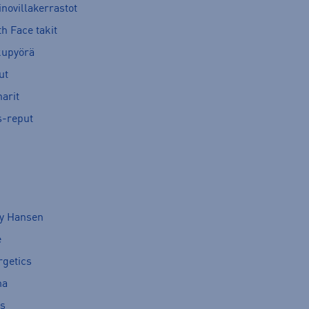
novillakerrastot
h Face takit
kupyörä
ut
arit
s-reput
ly Hansen
e
rgetics
ma
cs