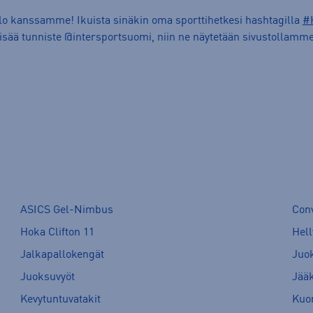
ilo kanssamme! Ikuista sinäkin oma sporttihetkesi hashtagilla
#
lisää tunniste @intersportsuomi, niin ne näytetään sivustollamme
ASICS Gel-Nimbus
Con
Hoka Clifton 11
Hell
Jalkapallokengät
Juo
Juoksuvyöt
Jää
Kevytuntuvatakit
Kuor