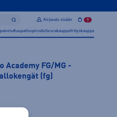
Kirjaudu sisään
0
tuotetta ostoskoris
palvelu
Kaupat
Inspiroidu
Seurakauppa
Yrityskauppa
ro Academy FG/MG
-
allokengät (fg)