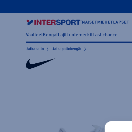
NAISET
MIEHET
LAPSET
Vaatteet
Kengät
Lajit
Tuotemerkit
Last chance
Jalkapallo
Jalkapallokengät