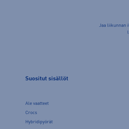
Jaa liikunnan 
Suositut sisällöt
Ale vaatteet
Crocs
Hybridipyörät