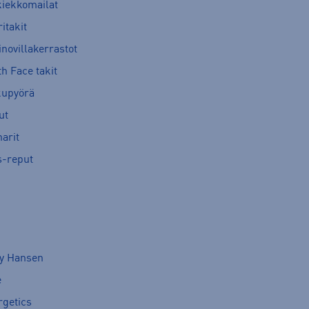
kiekkomailat
itakit
novillakerrastot
h Face takit
kupyörä
ut
arit
s-reput
ly Hansen
e
rgetics