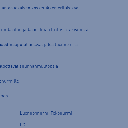
 antaa tasaisen kosketuksen erilaisissa
ukautuu jalkaan ilman liiallista venymistä
ded‑nappulat antavat pitoa luonnon- ja
helpottavat suunnanmuutoksia
konurmille
inen
Luonnonnurmi,Tekonurmi
FG