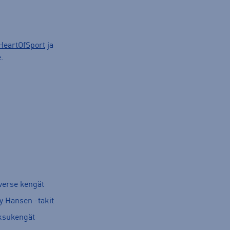
HeartOfSport
ja
.
verse kengät
y Hansen -takit
ksukengät