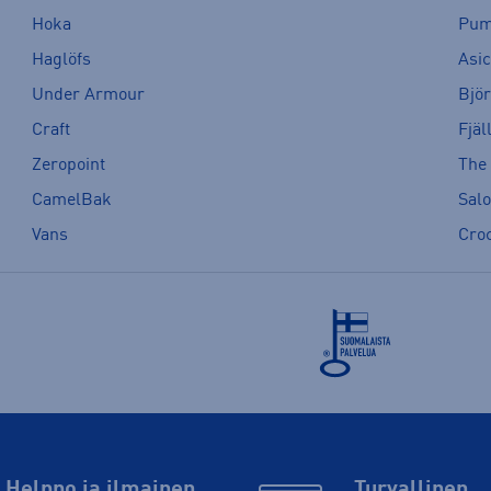
Hoka
Pu
Haglöfs
Asi
Under Armour
Bjö
Craft
Fjäl
Zeropoint
The
CamelBak
Sal
Vans
Cro
Helppo ja ilmainen
Turvallinen