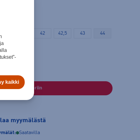
40,5
41
42
42,5
43
44
n
ja
46
47,5
lla
ukset”-
y kaikki
Lisää ostoskoriin
tilaa myymälästä
mälät:
Saatavilla