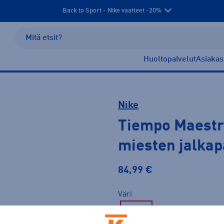
Back to Sport - Nike vaatteet -20%
Huoltopalvelut
Asiakas
Nike
Tiempo Maest
miesten jalkap
84,99 €
Väri