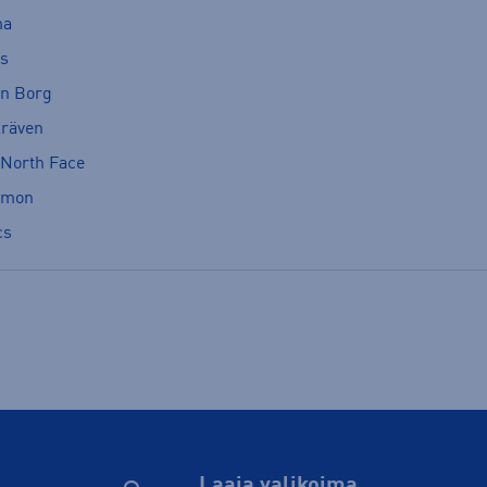
ma
cs
rn Borg
lräven
 North Face
omon
cs
Laaja valikoima