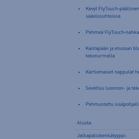
Kevyt FlyTouch‑päällinen
sääolosuhteissa
Pehmeä FlyTouch‑nahka m
Kantapään ja etuosan bla
tekonurmella
Kartiomaiset nappulat 
Soveltuu luonnon- ja te
Pehmustettu sisäpohjall
Alusta:
Jalkapallokenkätyyppi: