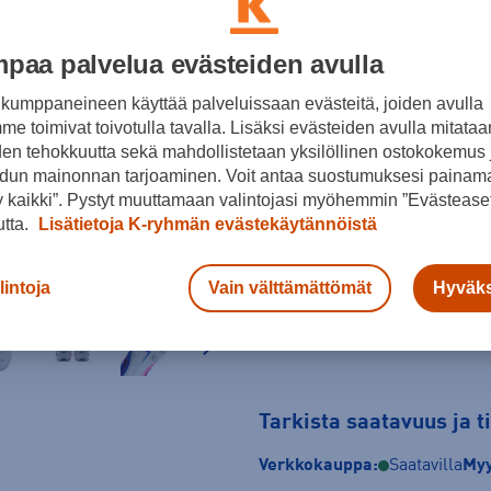
Valkoinen
paa palvelua evästeiden avulla
Koko
kumppaneineen käyttää palveluissaan evästeitä, joiden avulla
38,5
39
40
e toimivat toivotulla tavalla. Lisäksi evästeiden avulla mitataa
den tehokkuutta sekä mahdollistetaan yksilöllinen ostokokemus 
44,5
45
45,5
dun mainonnan tarjoaminen. Voit antaa suostumuksesi painama
 kaikki”. Pystyt muuttamaan valintojasi myöhemmin ”Evästeaset
Kokotaulukko
utta.
Lisätietoja K-ryhmän evästekäytännöistä
lintoja
Vain välttämättömät
Hyväks
Tarkista saatavuus ja 
Verkkokauppa:
Saatavilla
Myy