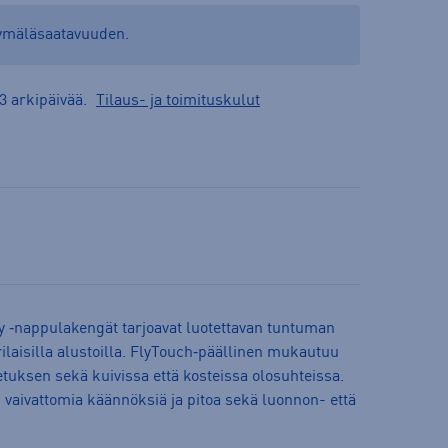
yymäläsaatavuuden.
3 arkipäivää.
Tilaus- ja toimituskulut
‑nappulakengät tarjoavat luotettavan tuntuman
ilaisilla alustoilla. FlyTouch‑päällinen mukautuu
etuksen sekä kuivissa että kosteissa olosuhteissa.
 vaivattomia käännöksiä ja pitoa sekä luonnon- että