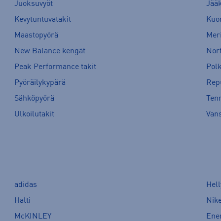
Juoksuvyöt
Jää
Kevytuntuvatakit
Kuor
Maastopyörä
Meri
New Balance kengät
Nort
Peak Performance takit
Pol
Pyöräilykypärä
Rep
Sähköpyörä
Tenn
Ulkoilutakit
Van
adidas
Hel
Halti
Nik
McKINLEY
Ene