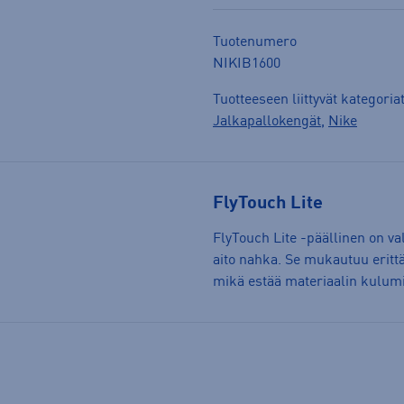
Tuotenumero
NIKIB1600
Tuotteeseen liittyvät kategoria
Jalkapallokengät
,
Nike
FlyTouch Lite
FlyTouch Lite -päällinen on v
aito nahka. Se mukautuu erittä
mikä estää materiaalin kulum