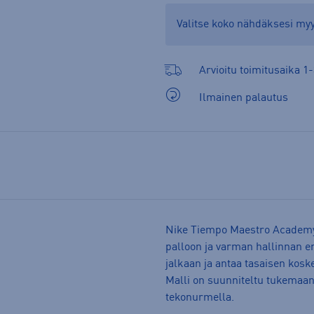
Valitse koko nähdäksesi m
Arvioitu toimitusaika 1-
Ilmainen palautus
Nike Tiempo Maestro Academy 
palloon ja varman hallinnan er
jalkaan ja antaa tasaisen kosk
Malli on suunniteltu tukemaan
tekonurmella.