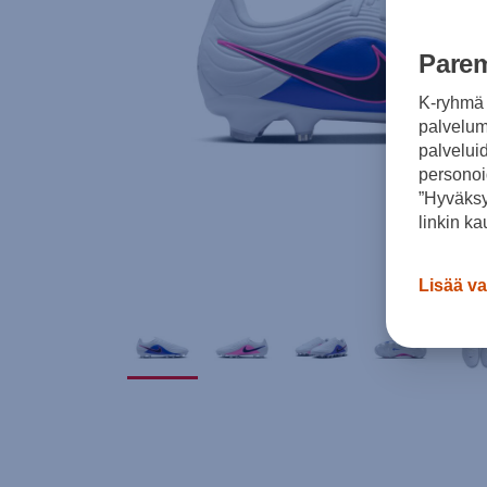
Parem
K-ryhmä 
palvelumm
palvelui
personoi
”Hyväksy
linkin ka
Lisää va