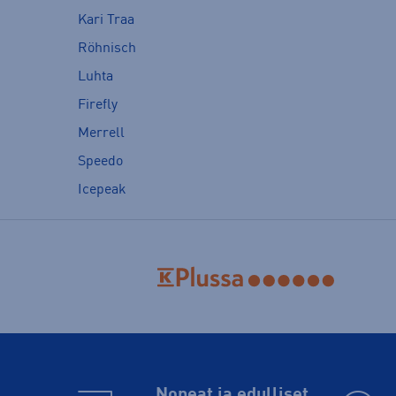
Kari Traa
Röhnisch
Luhta
Firefly
Merrell
Speedo
Icepeak
Nopeat ja edulliset