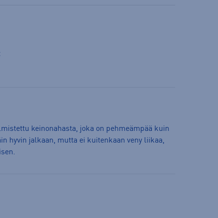
t
almistettu keinonahasta, joka on pehmeämpää kuin
in hyvin jalkaan, mutta ei kuitenkaan veny liikaa,
isen.