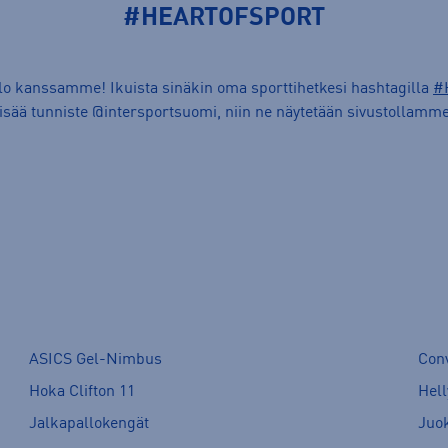
#HEARTOFSPORT
ilo kanssamme! Ikuista sinäkin oma sporttihetkesi hashtagilla
#
lisää tunniste @intersportsuomi, niin ne näytetään sivustollamme
ASICS Gel-Nimbus
Con
Hoka Clifton 11
Hell
Jalkapallokengät
Juo