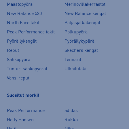
Maastopyörä
Merinovillakerrastot
New Balance 530
New Balance kengät
North Face takit
Paljasjalkakengät
Peak Performance takit
Polkupyörä
Pyöräilykengät
Pyöräilykypärä
Reput
Skechers kengät
Sähköpyörä
Tennarit
Tunturi sähköpyörät
Ulkoilutakit
Vans-reput
Suositut merkit
Peak Performance
adidas
Helly Hansen
Rukka