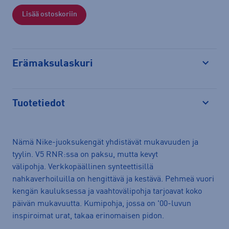
Lisää ostoskoriin
Erämaksulaskuri
Avaa
Tuotetiedot
Avaa
Nämä Nike-juoksukengät yhdistävät mukavuuden ja
tyylin. V5 RNR:ssa on paksu, mutta kevyt
välipohja. Verkkopäällinen synteettisillä
nahkaverhoiluilla on hengittävä ja kestävä. Pehmeä vuori
kengän kauluksessa ja vaahtovälipohja tarjoavat koko
päivän mukavuutta. Kumipohja, jossa on '00-luvun
inspiroimat urat, takaa erinomaisen pidon.