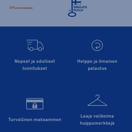
Nopeat ja edulliset
Helppo ja ilmainen
toimitukset
palautus
Laaja valikoima
Turvallinen maksaminen
huippu­merkkejä