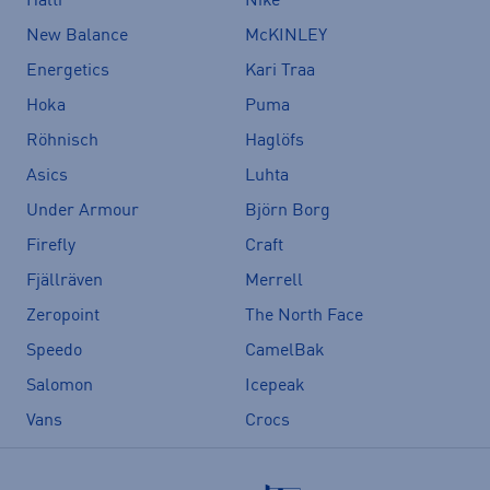
Halti
Nike
New Balance
McKINLEY
Energetics
Kari Traa
Hoka
Puma
Röhnisch
Haglöfs
Asics
Luhta
Under Armour
Björn Borg
Firefly
Craft
Fjällräven
Merrell
Zeropoint
The North Face
Speedo
CamelBak
Salomon
Icepeak
Vans
Crocs