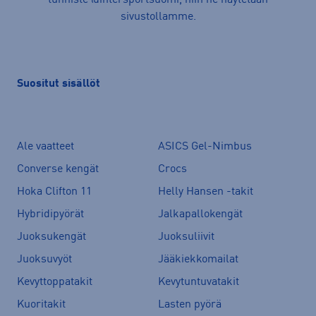
tunniste @intersportsuomi, niin ne näytetään
sivustollamme.
Suositut sisällöt
Ale vaatteet
ASICS Gel-Nimbus
Converse kengät
Crocs
Hoka Clifton 11
Helly Hansen -takit
Hybridipyörät
Jalkapallokengät
Juoksukengät
Juoksuliivit
Juoksuvyöt
Jääkiekkomailat
Kevyttoppatakit
Kevytuntuvatakit
Kuoritakit
Lasten pyörä