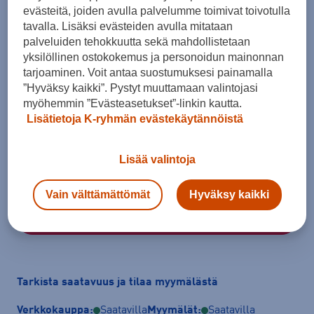
evästeitä, joiden avulla palvelumme toimivat toivotulla
tavalla. Lisäksi evästeiden avulla mitataan
palveluiden tehokkuutta sekä mahdollistetaan
yksilöllinen ostokokemus ja personoidun mainonnan
tarjoaminen. Voit antaa suostumuksesi painamalla
Koko
”Hyväksy kaikki”. Pystyt muuttamaan valintojasi
myöhemmin ”Evästeasetukset”-linkin kautta.
41
42
42,5
43
44
44,5
45
Lisätietoja K-ryhmän evästekäytännöistä
45,5
Lisää valintoja
Kokotaulukko
Vain välttämättömät
Hyväksy kaikki
Lisää ostoskoriin
Tarkista saatavuus ja tilaa myymälästä
Verkkokauppa:
Saatavilla
Myymälät:
Saatavilla