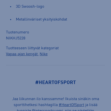
3D Swoosh-logo
Metallinväriset yksityiskohdat
Tuotenumero
NIKHJ5228
Tuotteeseen liittyvät kategoriat
Vapaa-ajan kengät
,
Nike
#HEARTOFSPORT
Jaa liikunnan ilo kanssamme! Ikuista sinäkin oma
sporttihetkesi hashtagilla
#HeartOfSport
ja lisää