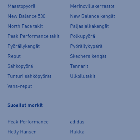
Maastopyörä
Merinovillakerrastot
New Balance 530
New Balance kengät
North Face takit
Paljasjalkakengät
Peak Performance takit
Polkupyörä
Pyöräilykengät
Pyöräilykypärä
Reput
Skechers kengät
Sähköpyörä
Tennarit
Tunturi sähköpyörät
Ulkoilutakit
Vans-reput
Suositut merkit
Peak Performance
adidas
Helly Hansen
Rukka