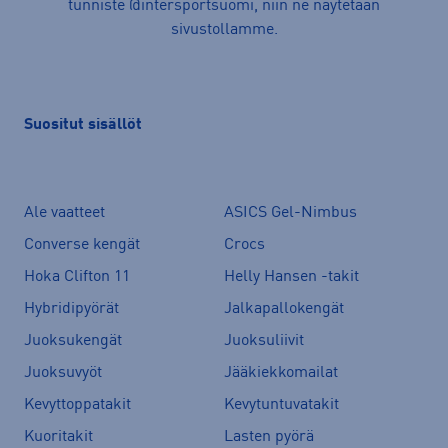
tunniste @intersportsuomi, niin ne näytetään
sivustollamme.
Suositut sisällöt
Ale vaatteet
ASICS Gel-Nimbus
Converse kengät
Crocs
Hoka Clifton 11
Helly Hansen -takit
Hybridipyörät
Jalkapallokengät
Juoksukengät
Juoksuliivit
Juoksuvyöt
Jääkiekkomailat
Kevyttoppatakit
Kevytuntuvatakit
Kuoritakit
Lasten pyörä