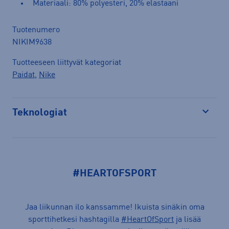
Materiaali: 80% polyesteri, 20% elastaani
Tuotenumero
NIKIM9638
Tuotteeseen liittyvät kategoriat
Paidat
,
Nike
Teknologiat
Avaa
#HEARTOFSPORT
Jaa liikunnan ilo kanssamme! Ikuista sinäkin oma
sporttihetkesi hashtagilla
#HeartOfSport
ja lisää