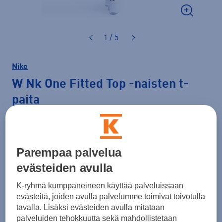
1 / 5
Nike
W Nk One Fitted Top
-naisten t-
paita
34,99 €
PLUSSA -20%
Väri
Valkoinen
Parempaa palvelua
evästeiden avulla
K-ryhmä kumppaneineen käyttää palveluissaan
Koko
evästeitä, joiden avulla palvelumme toimivat toivotulla
tavalla. Lisäksi evästeiden avulla mitataan
XS
S
M
L
XL
XXL
palveluiden tehokkuutta sekä mahdollistetaan