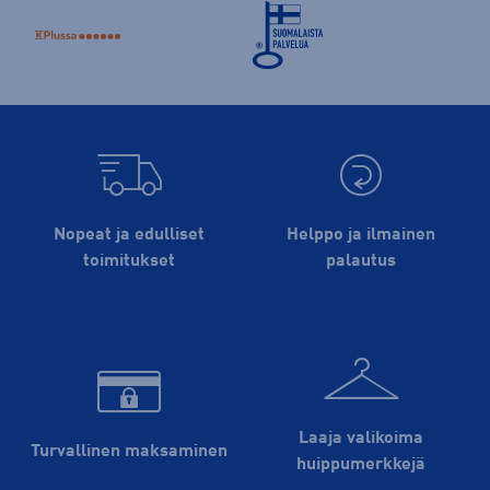
Nopeat ja edulliset
Helppo ja ilmainen
toimitukset
palautus
Laaja valikoima
Turvallinen maksaminen
huippu­merkkejä