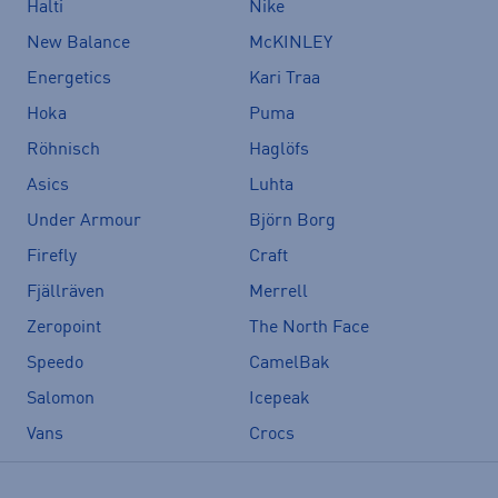
Halti
Nike
New Balance
McKINLEY
Energetics
Kari Traa
Hoka
Puma
Röhnisch
Haglöfs
Asics
Luhta
Under Armour
Björn Borg
Firefly
Craft
Fjällräven
Merrell
Zeropoint
The North Face
Speedo
CamelBak
Salomon
Icepeak
Vans
Crocs