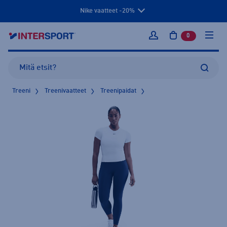
Nike vaatteet -20%
0
tuotetta osto
Kirjaudu sisään
Treeni
Treenivaatteet
Treenipaidat