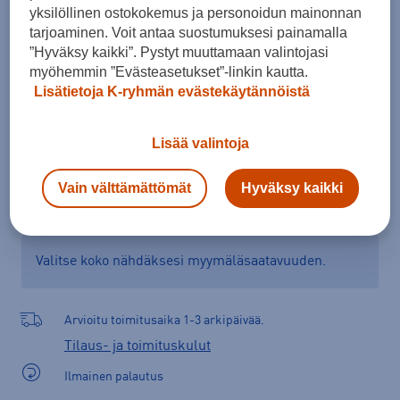
yksilöllinen ostokokemus ja personoidun mainonnan
Kokotaulukko
tarjoaminen. Voit antaa suostumuksesi painamalla
”Hyväksy kaikki”. Pystyt muuttamaan valintojasi
myöhemmin ”Evästeasetukset”-linkin kautta.
Lisätietoja K-ryhmän evästekäytännöistä
Lisää ostoskoriin
Lisää valintoja
Tarkista saatavuus ja tilaa myymälästä
Vain välttämättömät
Hyväksy kaikki
Verkkokauppa:
Saatavilla
Myymälät:
Saatavilla
Valitse koko nähdäksesi myymäläsaatavuuden.
Arvioitu toimitusaika 1-3 arkipäivää.
Tilaus- ja toimituskulut
Ilmainen palautus