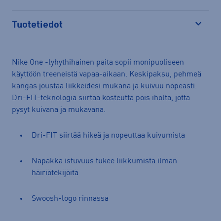
Tuotetiedot
Avaa
Nike One -lyhythihainen paita sopii monipuoliseen
käyttöön treeneistä vapaa-aikaan. Keskipaksu, pehmeä
kangas joustaa liikkeidesi mukana ja kuivuu nopeasti.
Dri-FIT-teknologia siirtää kosteutta pois iholta, jotta
pysyt kuivana ja mukavana.
Dri-FIT siirtää hikeä ja nopeuttaa kuivumista
Napakka istuvuus tukee liikkumista ilman
häiriötekijöitä
Swoosh-logo rinnassa