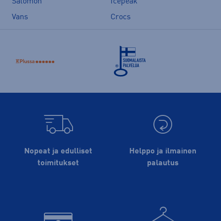
Salomon
Icepeak
Vans
Crocs
Nopeat ja edulliset
Helppo ja ilmainen
toimitukset
palautus