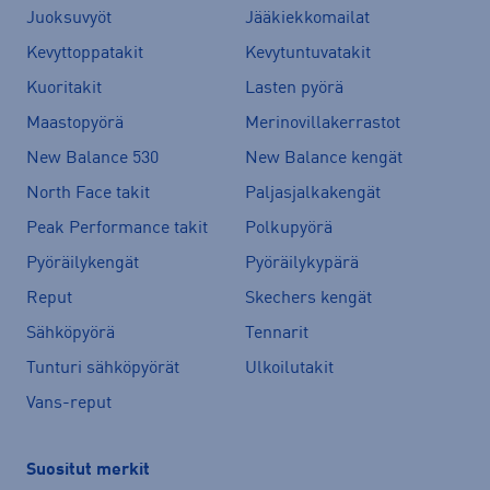
Juoksuvyöt
Jääkiekkomailat
Kevyttoppatakit
Kevytuntuvatakit
Kuoritakit
Lasten pyörä
Maastopyörä
Merinovillakerrastot
New Balance 530
New Balance kengät
North Face takit
Paljasjalkakengät
Peak Performance takit
Polkupyörä
Pyöräilykengät
Pyöräilykypärä
Reput
Skechers kengät
Sähköpyörä
Tennarit
Tunturi sähköpyörät
Ulkoilutakit
Vans-reput
Suositut merkit