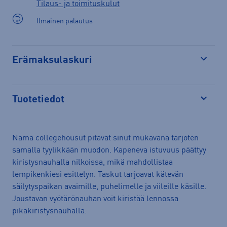
Tilaus- ja toimituskulut
Ilmainen palautus
Erämaksulaskuri
Avaa
Tuotetiedot
Avaa
Nämä collegehousut pitävät sinut mukavana tarjoten
samalla tyylikkään muodon. Kapeneva istuvuus päättyy
kiristysnauhalla nilkoissa, mikä mahdollistaa
lempikenkiesi esittelyn. Taskut tarjoavat kätevän
säilytyspaikan avaimille, puhelimelle ja viileille käsille.
Joustavan vyötärönauhan voit kiristää lennossa
pikakiristysnauhalla.