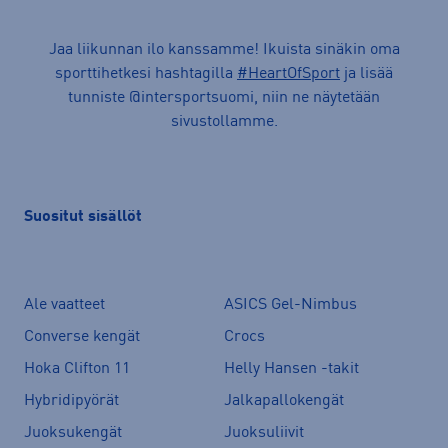
Jaa liikunnan ilo kanssamme! Ikuista sinäkin oma
sporttihetkesi hashtagilla
#HeartOfSport
ja lisää
tunniste @intersportsuomi, niin ne näytetään
sivustollamme.
Suositut sisällöt
Ale vaatteet
ASICS Gel-Nimbus
Converse kengät
Crocs
Hoka Clifton 11
Helly Hansen -takit
Hybridipyörät
Jalkapallokengät
Juoksukengät
Juoksuliivit