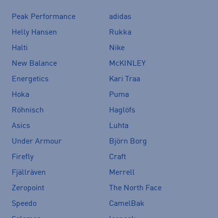
Peak Performance
adidas
Helly Hansen
Rukka
Halti
Nike
New Balance
McKINLEY
Energetics
Kari Traa
Hoka
Puma
Röhnisch
Haglöfs
Asics
Luhta
Under Armour
Björn Borg
Firefly
Craft
Fjällräven
Merrell
Zeropoint
The North Face
Speedo
CamelBak