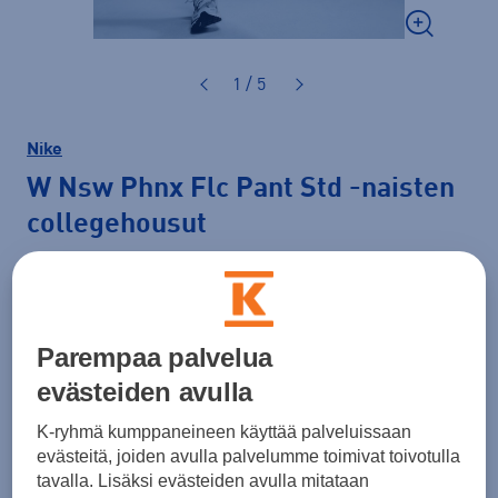
1 / 5
Nike
W Nsw Phnx Flc Pant Std
-naisten
collegehousut
54,99 €
PLUSSA -20%
Väri
Harmaa
Parempaa palvelua
evästeiden avulla
K-ryhmä kumppaneineen käyttää palveluissaan
evästeitä, joiden avulla palvelumme toimivat toivotulla
tavalla. Lisäksi evästeiden avulla mitataan