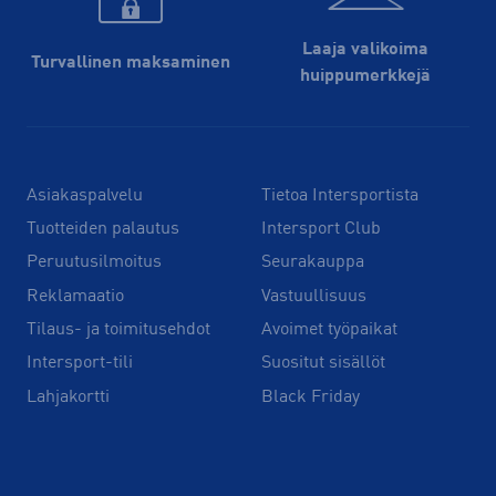
Laaja valikoima
Turvallinen maksaminen
huippu­merkkejä
Asiakaspalvelu
Tietoa Intersportista
Tuotteiden palautus
Intersport Club
Peruutusilmoitus
Seurakauppa
Reklamaatio
Vastuullisuus
Tilaus- ja toimitusehdot
Avoimet työpaikat
Intersport-tili
Suositut sisällöt
Lahjakortti
Black Friday