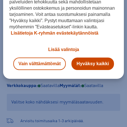
palveluiden tehokkuutta sekä mahdollistetaan
Koko
yksilöllinen ostokokemus ja personoidun mainonnan
XS
S
M
L
XL
XXL
tarjoaminen. Voit antaa suostumuksesi painamalla
”Hyväksy kaikki”. Pystyt muuttamaan valintojasi
Kokotaulukko
myöhemmin ”Evästeasetukset”-linkin kautta.
Lisätietoja K-ryhmän evästekäytännöistä
Lisää ostoskoriin
Lisää valintoja
Vain välttämättömät
Hyväksy kaikki
Tarkista saatavuus ja tilaa myymälästä
Verkkokauppa:
Saatavilla
Myymälät:
Saatavilla
Valitse koko nähdäksesi myymäläsaatavuuden.
Arvioitu toimitusaika 1-3 arkipäivää.