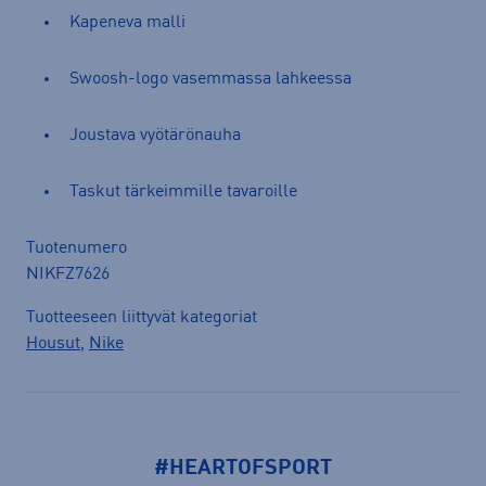
Kapeneva malli
Swoosh-logo vasemmassa lahkeessa
Joustava vyötärönauha
Taskut tärkeimmille tavaroille
Tuotenumero
NIKFZ7626
Tuotteeseen liittyvät kategoriat
Housut
,
Nike
#HEARTOFSPORT