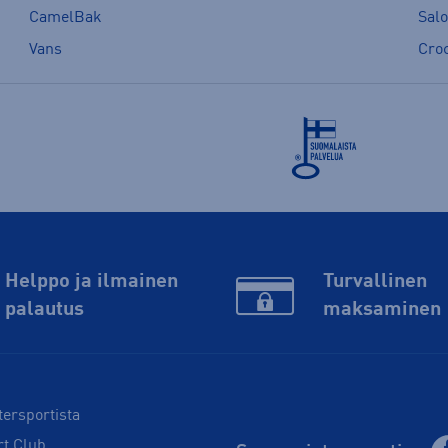
CamelBak
Sal
Vans
Cro
Helppo ja ilmainen
Turvallinen
palautus
maksaminen
tersportista
rt Club