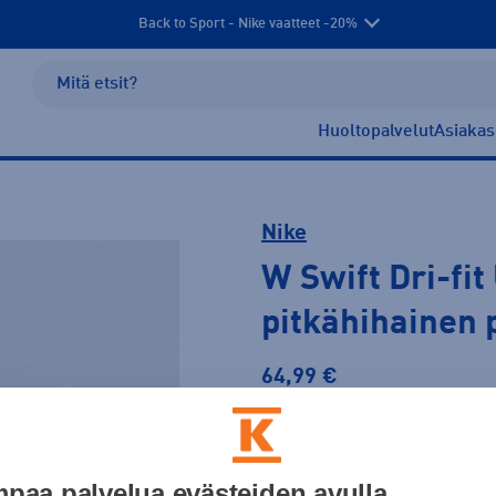
Back to Sport - Nike vaatteet -20%
Huoltopalvelut
Asiakas
Nike
W Swift Dri-fit
pitkähihainen 
64,99 €
PLUSSA -20%
Väri
paa palvelua evästeiden avulla