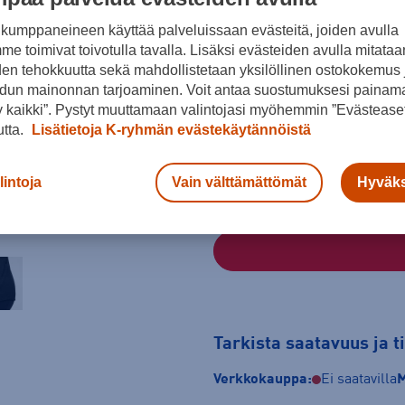
kumppaneineen käyttää palveluissaan evästeitä, joiden avulla
e toimivat toivotulla tavalla. Lisäksi evästeiden avulla mitataa
Musta
den tehokkuutta sekä mahdollistetaan yksilöllinen ostokokemus 
dun mainonnan tarjoaminen. Voit antaa suostumuksesi painama
Koko
 kaikki”. Pystyt muuttamaan valintojasi myöhemmin ”Evästeaset
S
L
utta.
Lisätietoja K-ryhmän evästekäytännöistä
Kokotaulukko
lintoja
Vain välttämättömät
Hyväks
Tarkista saatavuus ja 
Verkkokauppa:
Ei saatavilla
M