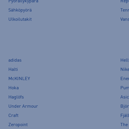
Pyöräilykypärä
Rep
Sähköpyörä
Tenn
Ulkoilutakit
Van
adidas
Hel
Halti
Nik
McKINLEY
Ene
Hoka
Pu
Haglöfs
Asi
Under Armour
Bjö
Craft
Fjäl
Zeropoint
The