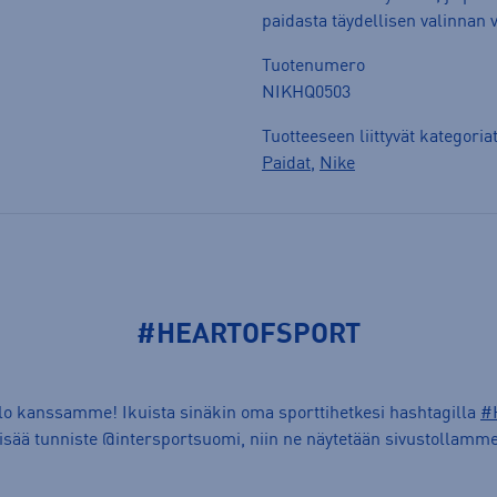
paidasta täydellisen valinnan 
Tuotenumero
NIKHQ0503
Tuotteeseen liittyvät kategoria
Paidat
,
Nike
#HEARTOFSPORT
ilo kanssamme! Ikuista sinäkin oma sporttihetkesi hashtagilla
#
lisää tunniste @intersportsuomi, niin ne näytetään sivustollamme