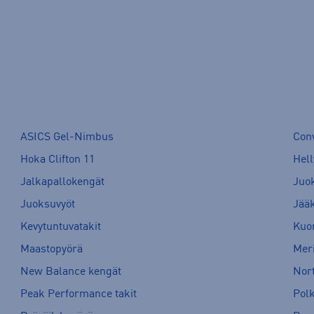
ASICS Gel-Nimbus
Con
Hoka Clifton 11
Hell
Jalkapallokengät
Juo
Juoksuvyöt
Jää
Kevytuntuvatakit
Kuor
Maastopyörä
Meri
New Balance kengät
Nort
Peak Performance takit
Pol