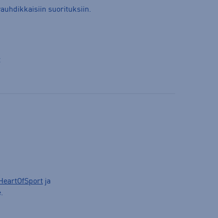
vauhdikkaisiin suorituksiin.
t
HeartOfSport
ja
.