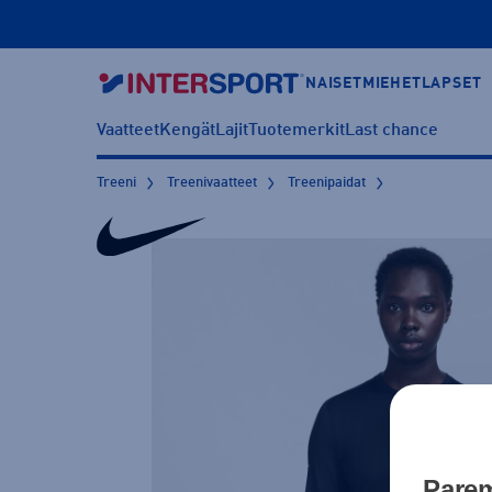
NAISET
MIEHET
LAPSET
Vaatteet
Kengät
Lajit
Tuotemerkit
Last chance
Treeni
Treenivaatteet
Treenipaidat
Parem