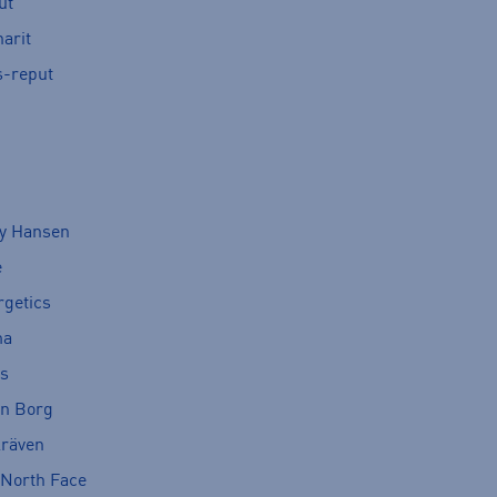
ut
arit
s-reput
ly Hansen
e
rgetics
ma
cs
rn Borg
lräven
 North Face