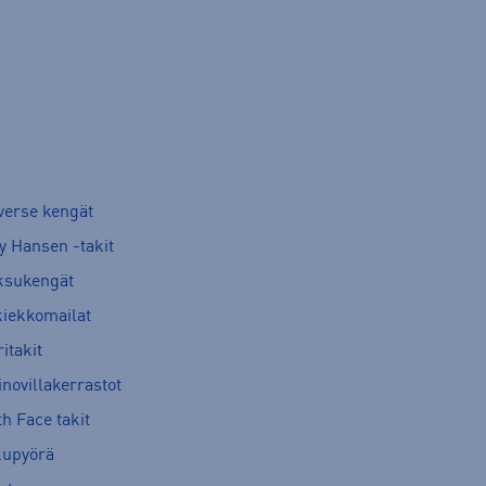
verse kengät
y Hansen -takit
ksukengät
kiekkomailat
itakit
novillakerrastot
h Face takit
kupyörä