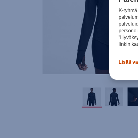
K-ryhmä 
palvelumm
palvelui
personoi
”Hyväksy
linkin ka
Lisää va