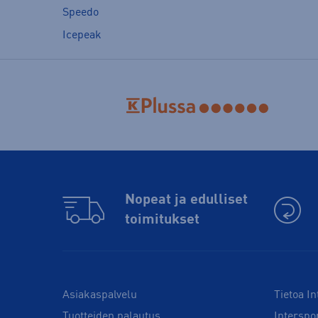
Speedo
Icepeak
Nopeat ja edulliset
toimitukset
Asiakaspalvelu
Tietoa In
Tuotteiden palautus
Interspo