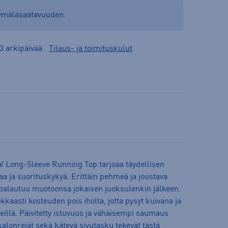
yymäläsaatavuuden.
3 arkipäivää.
Tilaus- ja toimituskulut
V Long-Sleeve Running Top tarjoaa täydellisen
a ja suorituskykyä. Erittäin pehmeä ja joustava
 palautuu muotoonsa jokaisen juoksulenkin jälkeen.
kkaasti kosteuden pois iholta, jotta pysyt kuivana ja
llä. Päivitetty istuvuus ja vähäisempi saumaus
kalonreiät sekä kätevä sivutasku tekevät tästä