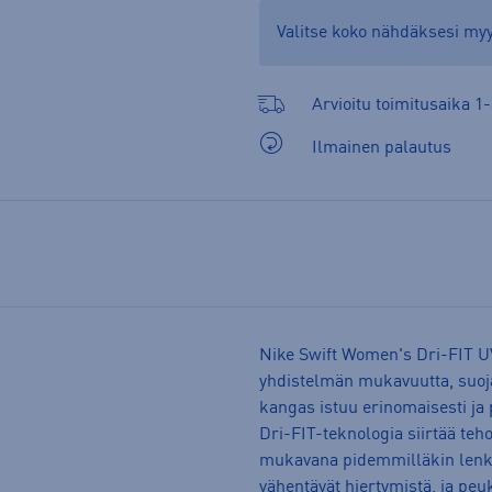
Valitse koko nähdäksesi m
Arvioitu toimitusaika 1-
Ilmainen palautus
Nike Swift Women's Dri-FIT U
yhdistelmän mukavuutta, suoja
kangas istuu erinomaisesti ja
Dri-FIT-teknologia siirtää teho
mukavana pidemmilläkin lenkei
vähentävät hiertymistä, ja peu