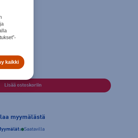
n
ja
lla
ukset”-
y kaikki
Lisää ostoskoriin
tilaa myymälästä
yymälät:
Saatavilla