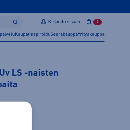
Kirjaudu sisään
0
tuotetta ostoskoris
palvelu
Kaupat
Inspiroidu
Seurakauppa
Yrityskauppa
 Uv LS
-naisten
paita