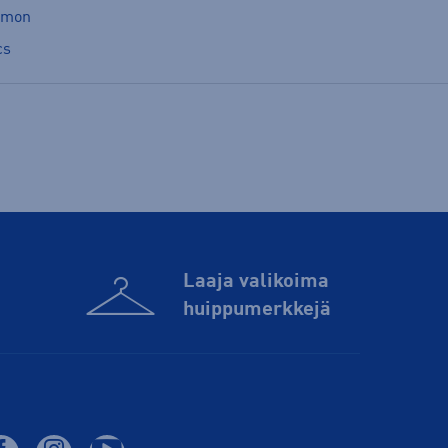
omon
cs
Laaja valikoima
huippu­merkkejä