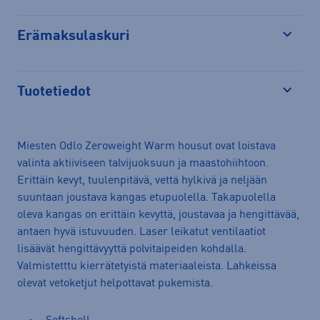
Erämaksulaskuri
Avaa
Tuotetiedot
Avaa
Miesten Odlo Zeroweight Warm housut ovat loistava
valinta aktiiviseen talvijuoksuun ja maastohiihtoon.
Erittäin kevyt, tuulenpitävä, vettä hylkivä ja neljään
suuntaan joustava kangas etupuolella. Takapuolella
oleva kangas on erittäin kevyttä, joustavaa ja hengittävää,
antaen hyvä istuvuuden. Laser leikatut ventilaatiot
lisäävät hengittävyyttä polvitaipeiden kohdalla.
Valmistetttu kierrätetyistä materiaaleista. Lahkeissa
olevat vetoketjut helpottavat pukemista.