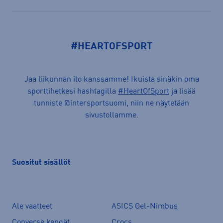
#HEARTOFSPORT
Jaa liikunnan ilo kanssamme! Ikuista sinäkin oma
sporttihetkesi hashtagilla
#HeartOfSport
ja lisää
tunniste @intersportsuomi, niin ne näytetään
sivustollamme.
Suositut sisällöt
Ale vaatteet
ASICS Gel-Nimbus
Converse kengät
Crocs