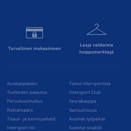
Laaja valikoima
Turvallinen maksaminen
huippu­merkkejä
Asiakaspalvelu
Tietoa Intersportista
Tuotteiden palautus
Intersport Club
Peruutusilmoitus
Seurakauppa
Reklamaatio
Vastuullisuus
Tilaus- ja toimitusehdot
Avoimet työpaikat
Intersport-tili
Suositut sisällöt