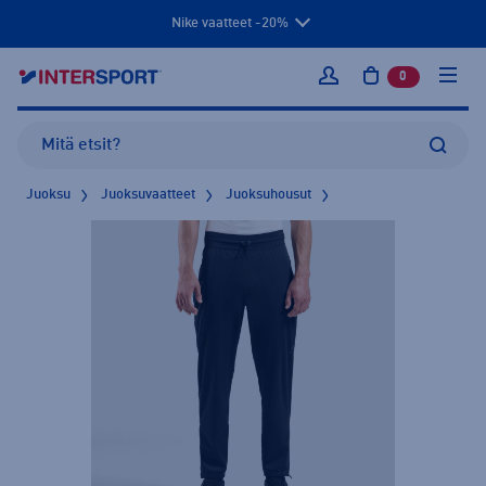
Nike vaatteet -20%
0
tuotetta osto
Kirjaudu sisään
Juoksu
Juoksuvaatteet
Juoksuhousut