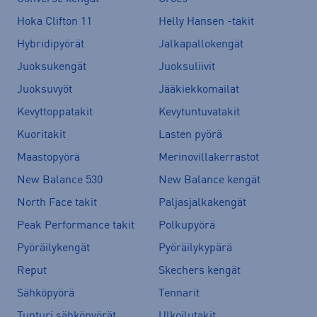
Hoka Clifton 11
Helly Hansen -takit
Hybridipyörät
Jalkapallokengät
Juoksukengät
Juoksuliivit
Juoksuvyöt
Jääkiekkomailat
Kevyttoppatakit
Kevytuntuvatakit
Kuoritakit
Lasten pyörä
Maastopyörä
Merinovillakerrastot
New Balance 530
New Balance kengät
North Face takit
Paljasjalkakengät
Peak Performance takit
Polkupyörä
Pyöräilykengät
Pyöräilykypärä
Reput
Skechers kengät
Sähköpyörä
Tennarit
Tunturi sähköpyörät
Ulkoilutakit