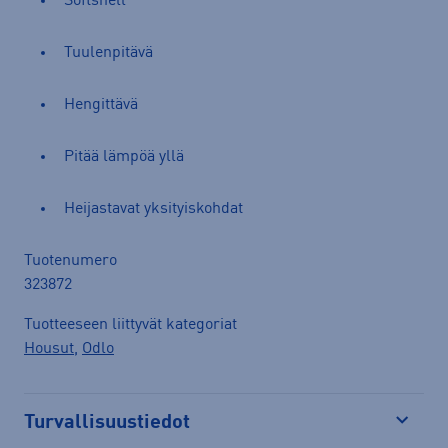
Softshell
Tuulenpitävä
Hengittävä
Pitää lämpöä yllä
Heijastavat yksityiskohdat
Tuotenumero
323872
Tuotteeseen liittyvät kategoriat
Housut
,
Odlo
Turvallisuustiedot
Avaa