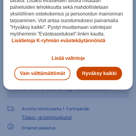
tavalla. Lisäksi evästeiden avulla mitataan
Kokotaulukko
palveluiden tehokkuutta sekä mahdollistetaan
yksilöllinen ostokokemus ja personoidun mainonnan
tarjoaminen. Voit antaa suostumuksesi painamalla
”Hyväksy kaikki”. Pystyt muuttamaan valintojasi
Lisää ostoskoriin
myöhemmin ”Evästeasetukset”-linkin kautta.
Lisätietoja K-ryhmän evästekäytännöistä
Lisää valintoja
Tarkista saatavuus ja tilaa myymälästä
Verkkokauppa:
Saatavilla
Myymälät:
Ei saatavilla
Vain välttämättömät
Hyväksy kaikki
Valitse koko nähdäksesi myymäläsaatavuuden.
Arvioitu toimitusaika 1-3 arkipäivää.
Tilaus- ja toimituskulut
Ilmainen palautus