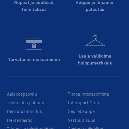
Nopeat ja edulliset
Helppo ja ilmainen
toimitukset
palautus
Laaja valikoima
Turvallinen maksaminen
huippu­merkkejä
Asiakaspalvelu
Tietoa Intersportista
Tuotteiden palautus
Intersport Club
Peruutusilmoitus
Seurakauppa
Reklamaatio
Vastuullisuus