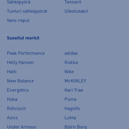
Sähköpyörä
Tennarit
Tunturi sähköpyörät
Ulkoilutakit
Vans-reput
Suositut merkit
Peak Performance
adidas
Helly Hansen
Rukka
Halti
Nike
New Balance
McKINLEY
Energetics
Kari Traa
Hoka
Puma
Röhnisch
Haglöfs
Asics
Luhta
Under Armour
Björn Borg