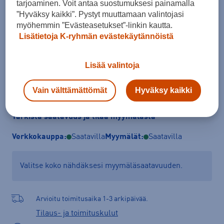
tarjoaminen. Voit antaa suostumuksesi painamalla
Koko
”Hyväksy kaikki”. Pystyt muuttamaan valintojasi
R
L
myöhemmin ”Evästeasetukset”-linkin kautta.
Lisätietoja K-ryhmän evästekäytännöistä
Lisää valintoja
Lisää ostoskoriin
Vain välttämättömät
Hyväksy kaikki
Tarkista saatavuus ja tilaa myymälästä
Verkkokauppa:
Saatavilla
Myymälät:
Saatavilla
Valitse koko nähdäksesi myymäläsaatavuuden.
Arvioitu toimitusaika 1-3 arkipäivää.
Tilaus- ja toimituskulut