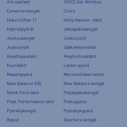
Ale vaatteet
ASICS Gel-Nimbus
Converse kengät
Crocs
Hoka Clifton 11
Helly Hansen -takit
Hybridipyörät
Jalkapallokengät
Juoksukengät
Juoksuliivit
Juoksuvyöt
Jääkiekkomailat
Kevyttoppatakit
Kevytuntuvatakit
Kuoritakit
Lasten pyörä
Maastopyörä
Merinovillakerrastot
New Balance 530
New Balance kengät
North Face takit
Paljasjalkakengät
Peak Performance takit
Polkupyörä
Pyöräilykengät
Pyöräilykypärä
Reput
Skechers kengät