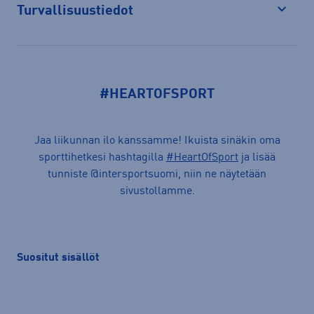
Turvallisuustiedot
Avaa
#HEARTOFSPORT
Jaa liikunnan ilo kanssamme! Ikuista sinäkin oma
sporttihetkesi hashtagilla
#HeartOfSport
ja lisää
tunniste @intersportsuomi, niin ne näytetään
sivustollamme.
Suositut sisällöt