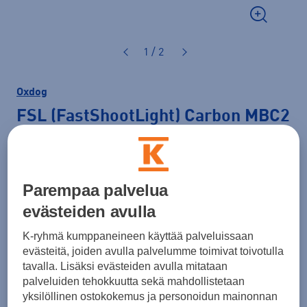
1 / 2
Oxdog
FSL (FastShootLight) Carbon MBC2
Smoke grey/gold lapa
32,90 €
Parempaa palvelua
Väri
Oranssi
evästeiden avulla
K-ryhmä kumppaneineen käyttää palveluissaan
evästeitä, joiden avulla palvelumme toimivat toivotulla
tavalla. Lisäksi evästeiden avulla mitataan
palveluiden tehokkuutta sekä mahdollistetaan
yksilöllinen ostokokemus ja personoidun mainonnan