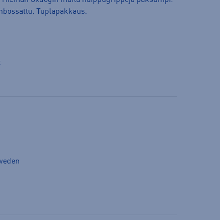
. Hieman Oxdogin muita huippugrippejä paksumpi.
mbossattu. Tuplapakkaus.
t
Sweden