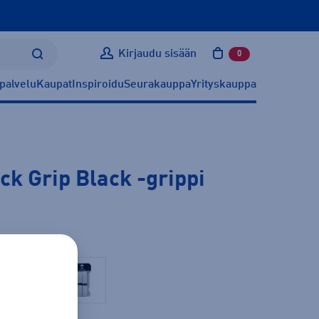
Kirjaudu sisään
0
tuotetta ostoskoris
palvelu
Kaupat
Inspiroidu
Seurakauppa
Yrityskauppa
ck Grip Black
-grippi