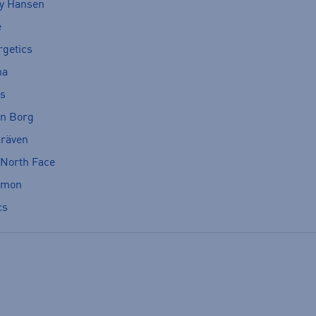
ly Hansen
e
rgetics
ma
cs
rn Borg
lräven
 North Face
omon
cs