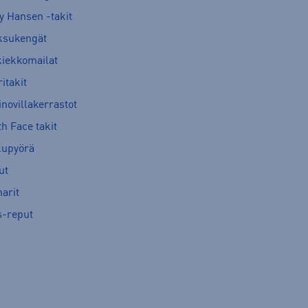
y Hansen -takit
ksukengät
kiekkomailat
itakit
novillakerrastot
h Face takit
kupyörä
ut
arit
s-reput