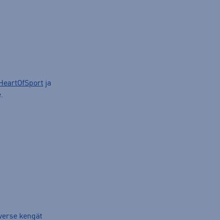
HeartOfSport
ja
.
verse kengät