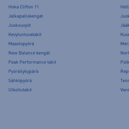
Hoka Clifton 11
Hell
Jalkapallokengät
Juo
Juoksuvyöt
Jää
Kevytuntuvatakit
Kuor
Maastopyörä
Meri
New Balance kengät
Nort
Peak Performance takit
Pol
Pyöräilykypärä
Rep
Sähköpyörä
Tenn
Ulkoilutakit
Van