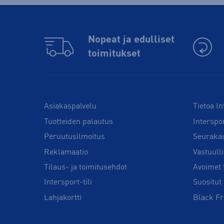
Nopeat ja edulliset
toimitukset
Asiakaspalvelu
Tietoa In
Tuotteiden palautus
Interspo
Peruutusilmoitus
Seuraka
Reklamaatio
Vastuull
Tilaus- ja toimitusehdot
Avoimet 
Intersport-tili
Suositut 
Lahjakortti
Black Fr