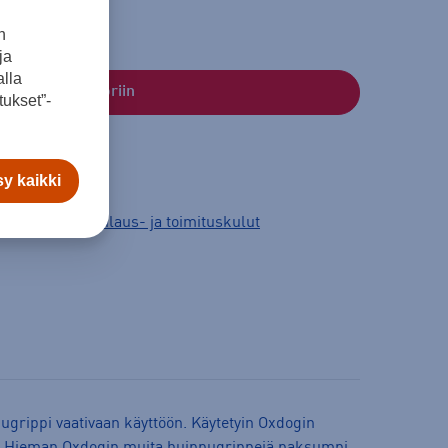
n
ja
lla
Lisää ostoskoriin
ukset”-
y kaikki
3 arkipäivää.
Tilaus- ja toimituskulut
ppugrippi vaativaan käyttöön. Käytetyin Oxdogin