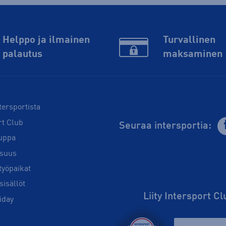
Helppo ja ilmainen
Turvallinen
palautus
maksaminen
tersportista
rt Club
Seuraa intersportia:
uppa
isuus
työpaikat
sisällöt
Liity Intersport C
iday