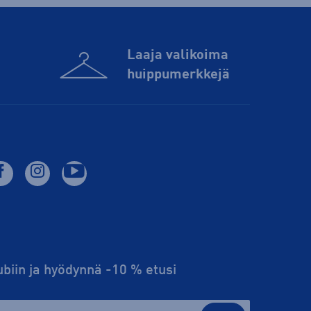
Laaja valikoima
huippu­merkkejä
lubiin ja hyödynnä -10 % etusi