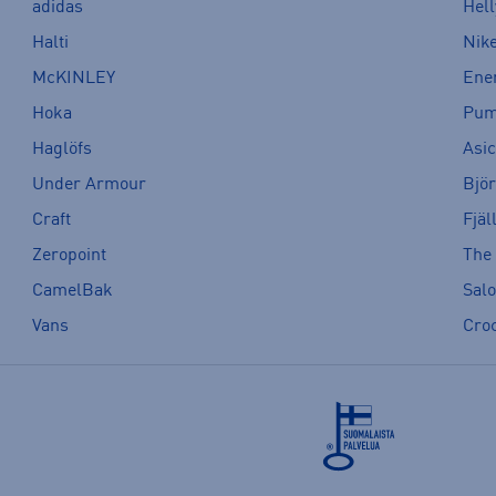
adidas
Hel
Halti
Nik
McKINLEY
Ene
Hoka
Pu
Haglöfs
Asi
Under Armour
Bjö
Craft
Fjäl
Zeropoint
The
CamelBak
Sal
Vans
Cro