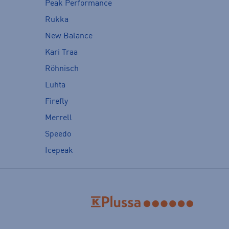
Peak Performance
Rukka
New Balance
Kari Traa
Röhnisch
Luhta
Firefly
Merrell
Speedo
Icepeak