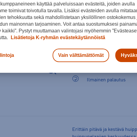
kumppaneineen käyttää palveluissaan evästeitä, joiden avulla
e toimivat toivotulla tavalla. Lisäksi evästeiden avulla mitataa
den tehokkuutta sekä mahdollistetaan yksilöllinen ostokokemus 
dun mainonnan tarjoaminen. Voit antaa suostumuksesi painama
 kaikki”. Pystyt muuttamaan valintojasi myöhemmin ”Evästeaset
utta.
Lisätietoja K-ryhmän evästekäytännöistä
lintoja
Vain välttämättömät
Hyväks
Arvioitu toimitusaika 1-
Ilmainen palautus
Erittäin pitävä ja kestävä hui