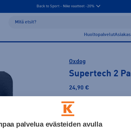
Back to Sport - Nike vaatteet -20%
Huoltopalvelut
Asiakas
Oxdog
Supertech 2 Pa
24,90 €
Väri
paa palvelua evästeiden avulla
Musta