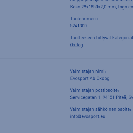
huippupelaajien keskuudessa
Koko 29x1850x2,0 mm, logo e
Tuotenumero
5241300
Tuotteeseen liittyvät kategoria
Oxdog
Valmistajan nimi:
Evosport Ab Oxdog
Valmistajan postiosoite:
Servicegatan 1, 94151 Piteå, 
Valmistajan sähköinen osoite:
info@evosport.eu