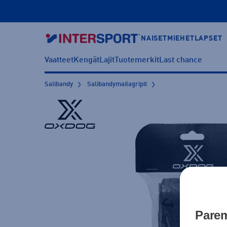
NAISET
MIEHET
LAPSET
Vaatteet
Kengät
Lajit
Tuotemerkit
Last chance
Salibandy
Salibandymailagripit
Parem