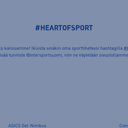
#HEARTOFSPORT
ilo kanssamme! Ikuista sinäkin oma sporttihetkesi hashtagilla
#
lisää tunniste @intersportsuomi, niin ne näytetään sivustollamme
ASICS Gel-Nimbus
Con