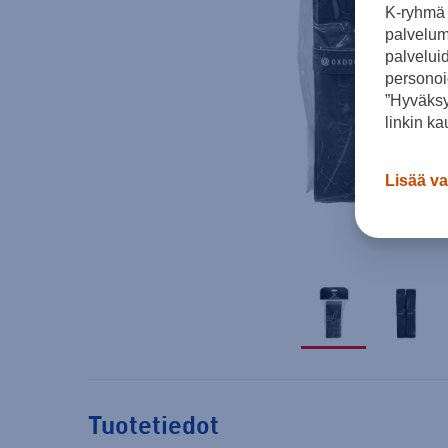
K-ryhmä 
palvelumm
palvelui
personoi
”Hyväksy
linkin ka
Lisää va
Tuotetiedot