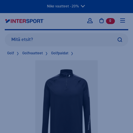
Nike vaatteet -20%
0
tuotetta osto
Kirjaudu sisään
Golf
Golfvaatteet
Golfpaidat