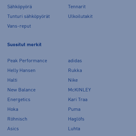
Sähköpyörä
Tennarit
Tunturi sähköpyörät
Ulkoilutakit
Vans-reput
Suositut merkit
Peak Performance
adidas
Helly Hansen
Rukka
Halti
Nike
New Balance
McKINLEY
Energetics
Kari Traa
Hoka
Puma
Röhnisch
Haglöfs
Asics
Luhta