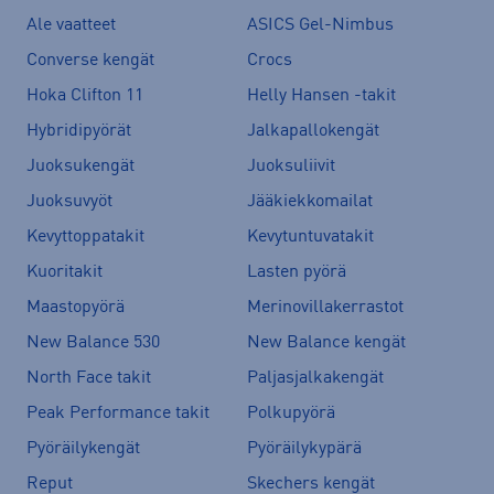
Ale vaatteet
ASICS Gel-Nimbus
Converse kengät
Crocs
Hoka Clifton 11
Helly Hansen -takit
Hybridipyörät
Jalkapallokengät
Juoksukengät
Juoksuliivit
Juoksuvyöt
Jääkiekkomailat
Kevyttoppatakit
Kevytuntuvatakit
Kuoritakit
Lasten pyörä
Maastopyörä
Merinovillakerrastot
New Balance 530
New Balance kengät
North Face takit
Paljasjalkakengät
Peak Performance takit
Polkupyörä
Pyöräilykengät
Pyöräilykypärä
Reput
Skechers kengät