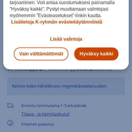
tarjoaminen. Voit antaa suostumuksesi painamalla
Kokotaulukko
”Hyväksy kaikki”. Pystyt muuttamaan valintojasi
myöhemmin ”Evästeasetukset”-linkin kautta.
Lisätietoja K-ryhmän evästekäytännöistä
Lisää ostoskoriin
Lisää valintoja
Vain välttämättömät
Hyväksy kaikki
Tarkista saatavuus ja tilaa myymälästä
Verkkokauppa:
Ei saatavilla
Myymälät:
Saatavilla
Valitse koko nähdäksesi myymäläsaatavuuden.
Arvioitu toimitusaika 1-3 arkipäivää.
Tilaus- ja toimituskulut
Ilmainen palautus