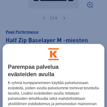
1 / 4
Peak Performance
Half Zip Baselayer M
-miesten
pitkähihainen paita
80,00 €
Parempaa palvelua
Väri
Musta
evästeiden avulla
K-ryhmä kumppaneineen käyttää palveluissaan
evästeitä, joiden avulla palvelumme toimivat toivotulla
tavalla. Lisäksi evästeiden avulla mitataan
Koko
palveluiden tehokkuutta sekä mahdollistetaan
S
M
L
XL
XXL
yksilöllinen ostokokemus ja personoidun mainonnan