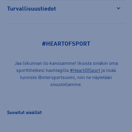
Turvallisuustiedot
Avaa
#HEARTOFSPORT
Jaa liikunnan ilo kanssamme! Ikuista sinäkin oma
sporttihetkesi hashtagilla
#HeartOfSport
ja lisää
tunniste @intersportsuomi, niin ne näytetään
sivustollamme.
Suositut sisällöt