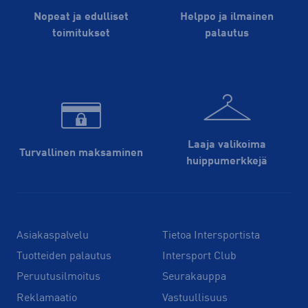
Nopeat ja edulliset
Helppo ja ilmainen
toimitukset
palautus
Laaja valikoima
Turvallinen maksaminen
huippu­merkkejä
Asiakaspalvelu
Tietoa Intersportista
Tuotteiden palautus
Intersport Club
Peruutusilmoitus
Seurakauppa
Reklamaatio
Vastuullisuus