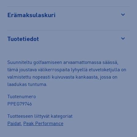
Erämaksulaskuri
Avaa
Tuotetiedot
Avaa
Suunniteltu golfaamiseen arvaamattomassa säässä,
tämä joustava välikerrospaita lyhyellä etuvetoketjulla on
valmistettu nopeasti kuivuvasta kankaasta, jossa on
laadukas tuntuma.
Tuotenumero
PPEG79746
Tuotteeseen liittyvät kategoriat
Paidat
,
Peak Performance