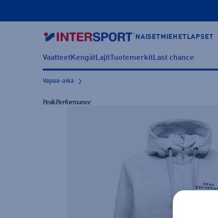
NAISET
MIEHET
LAPSET
Vaatteet
Kengät
Lajit
Tuotemerkit
Last chance
Vapaa-aika