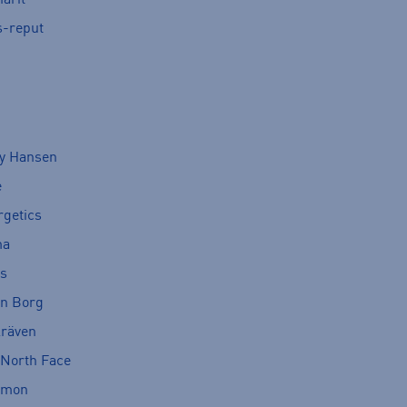
arit
s-reput
ly Hansen
e
rgetics
ma
cs
rn Borg
lräven
 North Face
omon