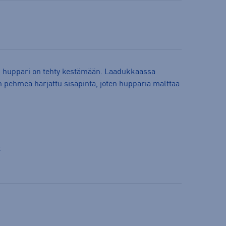
 huppari on tehty kestämään. Laadukkaassa
 pehmeä harjattu sisäpinta, joten hupparia malttaa
t