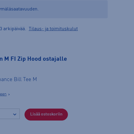
yymäläsaatavuuden.
3 arkipäivää.
Tilaus- ja toimituskulut
 M FI Zip Hood ostajalle
ance Bill Tee M
seen
Lisää ostoskoriin