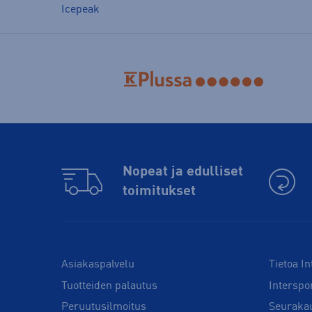
Icepeak
Nopeat ja edulliset
toimitukset
Asiakaspalvelu
Tietoa In
Tuotteiden palautus
Interspo
Peruutusilmoitus
Seuraka