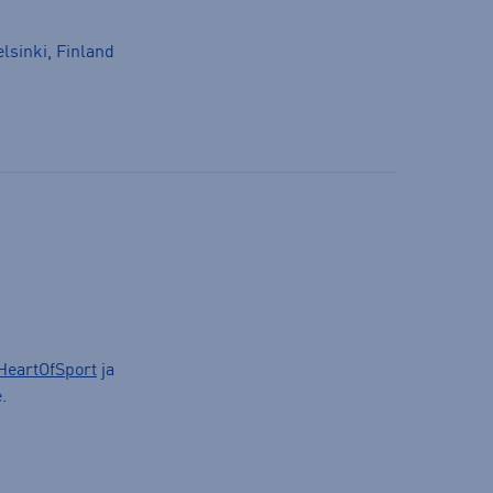
lsinki, Finland
HeartOfSport
ja
.