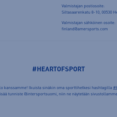
Valmistajan postiosoite:
Siltasaarenkatu 8-10, 00530 He
Valmistajan sähköinen osoite:
finland@amersports.com
#HEARTOFSPORT
ilo kanssamme! Ikuista sinäkin oma sporttihetkesi hashtagilla
#
lisää tunniste @intersportsuomi, niin ne näytetään sivustollamme