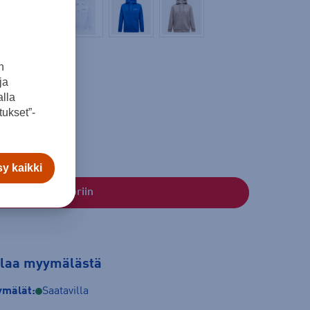
n
ja
lla
XL
XXL
ukset”-
y kaikki
Lisää ostoskoriin
tilaa myymälästä
mälät:
Saatavilla