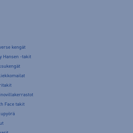
verse kengät
y Hansen -takit
ksukengät
kiekkomailat
itakit
novillakerrastot
h Face takit
kupyörä
ut