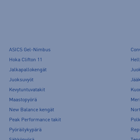
ASICS Gel-Nimbus
Con
Hoka Clifton 11
Hell
Jalkapallokengät
Juo
Juoksuvyöt
Jää
Kevytuntuvatakit
Kuor
Maastopyörä
Meri
New Balance kengät
Nort
Peak Performance takit
Pol
Pyöräilykypärä
Rep