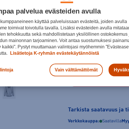
paa palvelua evästeiden avulla
Harmaa
kumppaneineen käyttää palveluissaan evästeitä, joiden avulla
e toimivat toivotulla tavalla. Lisäksi evästeiden avulla mitataa
Koko
den tehokkuutta sekä mahdollistetaan yksilöllinen ostokokemus 
dun mainonnan tarjoaminen. Voit antaa suostumuksesi painama
S
M
L
 kaikki”. Pystyt muuttamaan valintojasi myöhemmin ”Evästeaset
utta.
Lisätietoja K-ryhmän evästekäytännöistä
Kokotaulukko
lintoja
Vain välttämättömät
Hyväks
Tarkista saatavuus ja 
Verkkokauppa:
Saatavilla
Myy