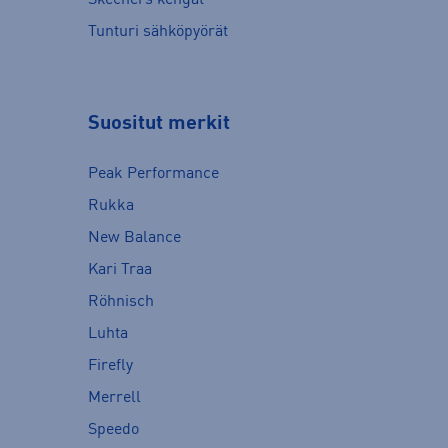
Skechers kengät
Tunturi sähköpyörät
Suositut merkit
Peak Performance
Rukka
New Balance
Kari Traa
Röhnisch
Luhta
Firefly
Merrell
Speedo