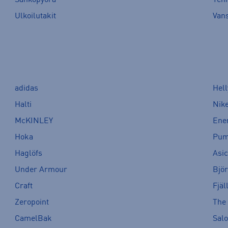
Sähköpyörä
Tenn
Ulkoilutakit
Van
adidas
Hel
Halti
Nik
McKINLEY
Ene
Hoka
Pu
Haglöfs
Asi
Under Armour
Bjö
Craft
Fjäl
Zeropoint
The
CamelBak
Sal