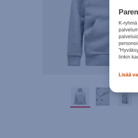
Parem
K-ryhmä 
palvelumm
palvelui
personoi
”Hyväksy
linkin ka
Lisää va