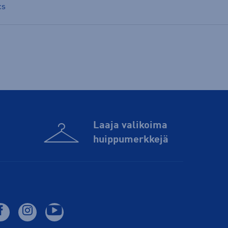
cs
Laaja valikoima
huippu­merkkejä