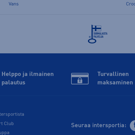
Vans
Cro
Helppo ja ilmainen
Turvallinen
palautus
maksaminen
tersportista
rt Club
Seuraa intersportia:
uppa