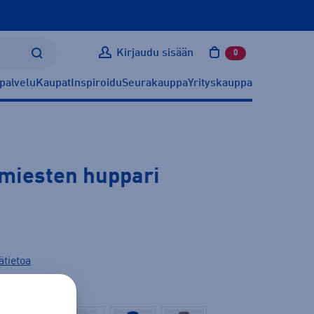
Kirjaudu sisään
0
tuotetta ostoskoris
palvelu
Kaupat
Inspiroidu
Seurakauppa
Yrityskauppa
miesten huppari
ätietoa