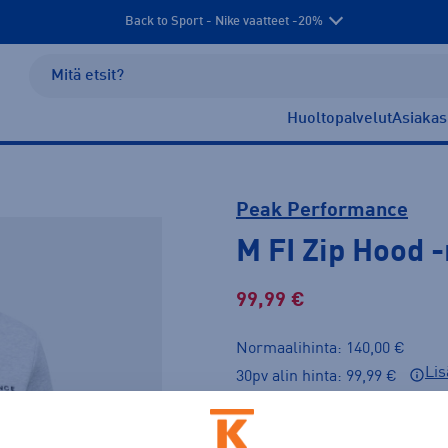
Back to Sport - Nike vaatteet -20%
Huoltopalvelut
Asiakas
Peak Performance
M FI Zip Hood
-
99,99 €
Normaalihinta: 140,00 €
Lis
30pv alin hinta: 99,99 €
Väri