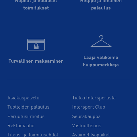
Nopeat ja edulliset
Helppo ja ilmainen
toimitukset
palautus
Laaja valikoima
Turvallinen maksaminen
huippu­merkkejä
Asiakaspalvelu
Tietoa Intersportista
Tuotteiden palautus
Intersport Club
Peruutusilmoitus
Seurakauppa
Reklamaatio
Vastuullisuus
Tilaus- ja toimitusehdot
Avoimet työpaikat