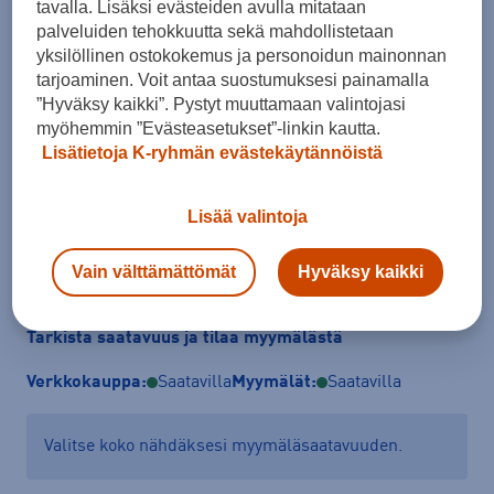
tavalla. Lisäksi evästeiden avulla mitataan
palveluiden tehokkuutta sekä mahdollistetaan
yksilöllinen ostokokemus ja personoidun mainonnan
Koko
tarjoaminen. Voit antaa suostumuksesi painamalla
S
M
L
XXL
”Hyväksy kaikki”. Pystyt muuttamaan valintojasi
myöhemmin ”Evästeasetukset”-linkin kautta.
Kokotaulukko
Lisätietoja K-ryhmän evästekäytännöistä
Lisää valintoja
Lisää ostoskoriin
Vain välttämättömät
Hyväksy kaikki
Tarkista saatavuus ja tilaa myymälästä
Verkkokauppa:
Saatavilla
Myymälät:
Saatavilla
Valitse koko nähdäksesi myymäläsaatavuuden.