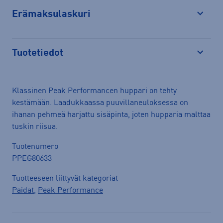
Erämaksulaskuri
Avaa
Tuotetiedot
Avaa
Klassinen Peak Performancen huppari on tehty
kestämään. Laadukkaassa puuvillaneuloksessa on
ihanan pehmeä harjattu sisäpinta, joten hupparia malttaa
tuskin riisua.
Tuotenumero
PPEG80633
Tuotteeseen liittyvät kategoriat
Paidat
,
Peak Performance