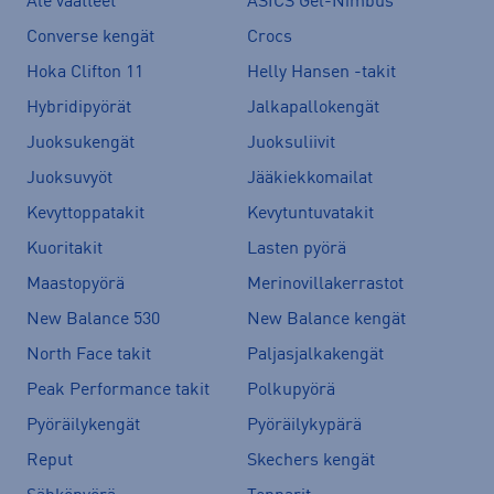
Ale vaatteet
ASICS Gel-Nimbus
Converse kengät
Crocs
Hoka Clifton 11
Helly Hansen -takit
Hybridipyörät
Jalkapallokengät
Juoksukengät
Juoksuliivit
Juoksuvyöt
Jääkiekkomailat
Kevyttoppatakit
Kevytuntuvatakit
Kuoritakit
Lasten pyörä
Maastopyörä
Merinovillakerrastot
New Balance 530
New Balance kengät
North Face takit
Paljasjalkakengät
Peak Performance takit
Polkupyörä
Pyöräilykengät
Pyöräilykypärä
Reput
Skechers kengät