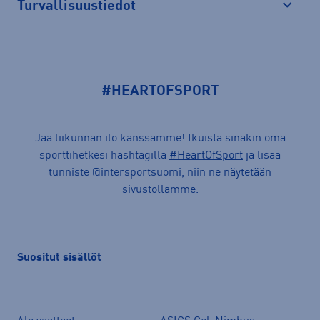
Turvallisuustiedot
Avaa
#HEARTOFSPORT
Jaa liikunnan ilo kanssamme! Ikuista sinäkin oma
sporttihetkesi hashtagilla
#HeartOfSport
ja lisää
tunniste @intersportsuomi, niin ne näytetään
sivustollamme.
Suositut sisällöt