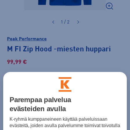
1 / 2
Peak Performance
M FI Zip Hood
-miesten huppari
99,99 €
Normaalihinta: 140,00 €
Lisätietoa
30pv alin hinta: 99,99 €
Parempaa palvelua
Väri
Sininen
evästeiden avulla
K-ryhmä kumppaneineen käyttää palveluissaan
evästeitä, joiden avulla palvelumme toimivat toivotulla