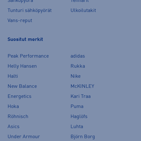
Sähköpyörä
Tennarit
Tunturi sähköpyörät
Ulkoilutakit
Vans-reput
Suositut merkit
Peak Performance
adidas
Helly Hansen
Rukka
Halti
Nike
New Balance
McKINLEY
Energetics
Kari Traa
Hoka
Puma
Röhnisch
Haglöfs
Asics
Luhta
Under Armour
Björn Borg