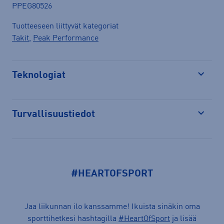
PPEG80526
Tuotteeseen liittyvät kategoriat
Takit
,
Peak Performance
Teknologiat
Avaa
Turvallisuustiedot
Avaa
#HEARTOFSPORT
Jaa liikunnan ilo kanssamme! Ikuista sinäkin oma
sporttihetkesi hashtagilla
#HeartOfSport
ja lisää