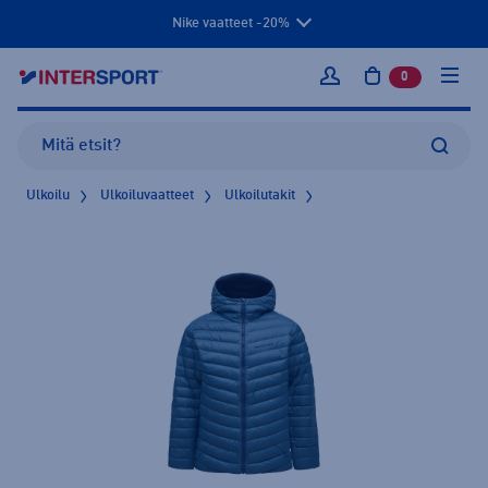
Nike vaatteet -20%
0
tuotetta osto
Kirjaudu sisään
Ulkoilu
Ulkoiluvaatteet
Ulkoilutakit