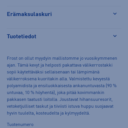
Erämaksulaskuri
Avaa
Tuotetiedot
Avaa
Frost on ollut myydyin mallistomme jo vuosikymmenen
ajan. Tämä kevyt ja helposti pakattava välikerrostakki
sopii käytettäväksi sellaisenaan tai lämpimänä
välikerroksena kuoritakin alla. Valmistettu kevyestä
polyamidista ja ensiluokkaisesta ankanuntuvasta (90 %
untuvaa, 10 % höyhentä), joka pitää kovimmankin
pakkasen taatusti loitolla. Joustavat hihansuuresorit,
vetoketjulliset taskut ja tiiviisti istuva huppu suojaavat
hyvin tuulelta, kosteudelta ja kylmyydeltä.
Tuotenumero