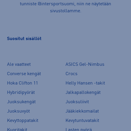
tunniste @intersportsuomi, niin ne näytetään
sivustollamme.
Suositut sisällöt
Ale vaatteet
ASICS Gel-Nimbus
Converse kengät
Crocs
Hoka Clifton 11
Helly Hansen -takit
Hybridipyörät
Jalkapallokengät
Juoksukengät
Juoksuliivit
Juoksuvyöt
Jääkiekkomailat
Kevyttoppatakit
Kevytuntuvatakit
Kuoritakit
Lasten pyörä