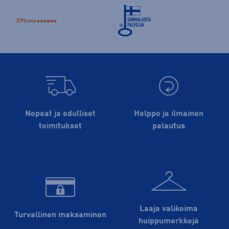
Nopeat ja edulliset
Helppo ja ilmainen
toimitukset
palautus
Laaja valikoima
Turvallinen maksaminen
huippu­merkkejä