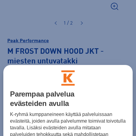
1 / 2
Peak Performance
M FROST DOWN HOOD JKT
-
miesten untuvatakki
320,00 €
Väri
Petrooli
Parempaa palvelua
evästeiden avulla
K-ryhmä kumppaneineen käyttää palveluissaan
Koko
evästeitä, joiden avulla palvelumme toimivat toivotulla
tavalla. Lisäksi evästeiden avulla mitataan
S
M
L
XL
XXL
palveluiden tehokkuutta sekä mahdollistetaan