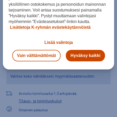
yksilöllinen ostokokemus ja personoidun mainonnan
Kokotaulukko
tarjoaminen. Voit antaa suostumuksesi painamalla
”Hyväksy kaikki”. Pystyt muuttamaan valintojasi
myöhemmin ”Evästeasetukset”-linkin kautta.
Lisätietoja K-ryhmän evästekäytännöistä
Lisää ostoskoriin
Lisää valintoja
Tarkista saatavuus ja tilaa myymälästä
Vain välttämättömät
Hyväksy kaikki
Verkkokauppa:
Saatavilla
Myymälät:
Saatavilla
Valitse koko nähdäksesi myymäläsaatavuuden.
Arvioitu toimitusaika 1-3 arkipäivää.
Tilaus- ja toimituskulut
Ilmainen palautus