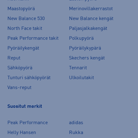
Maastopyörä
Merinovillakerrastot
New Balance 530
New Balance kengät
North Face takit
Paljasjalkakengät
Peak Performance takit
Polkupyörä
Pyöräilykengät
Pyöräilykypärä
Reput
Skechers kengät
Sähköpyörä
Tennarit
Tunturi sähköpyörät
Ulkoilutakit
Vans-reput
Suositut merkit
Peak Performance
adidas
Helly Hansen
Rukka