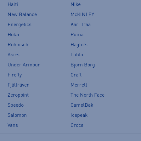
Halti
Nike
New Balance
McKINLEY
Energetics
Kari Traa
Hoka
Puma
Röhnisch
Haglöfs
Asics
Luhta
Under Armour
Björn Borg
Firefly
Craft
Fjällräven
Merrell
Zeropoint
The North Face
Speedo
CamelBak
Salomon
Icepeak
Vans
Crocs