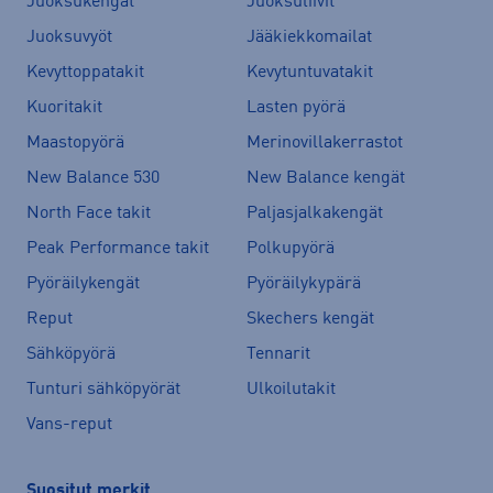
Juoksukengät
Juoksuliivit
Juoksuvyöt
Jääkiekkomailat
Kevyttoppatakit
Kevytuntuvatakit
Kuoritakit
Lasten pyörä
Maastopyörä
Merinovillakerrastot
New Balance 530
New Balance kengät
North Face takit
Paljasjalkakengät
Peak Performance takit
Polkupyörä
Pyöräilykengät
Pyöräilykypärä
Reput
Skechers kengät
Sähköpyörä
Tennarit
Tunturi sähköpyörät
Ulkoilutakit
Vans-reput
Suositut merkit