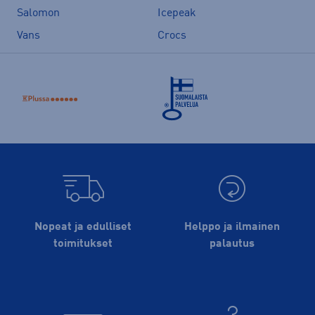
Salomon
Icepeak
Vans
Crocs
Nopeat ja edulliset
Helppo ja ilmainen
toimitukset
palautus