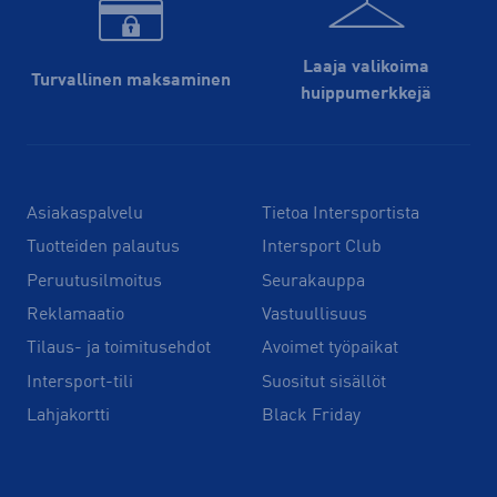
Laaja valikoima
Turvallinen maksaminen
huippu­merkkejä
Asiakaspalvelu
Tietoa Intersportista
Tuotteiden palautus
Intersport Club
Peruutusilmoitus
Seurakauppa
Reklamaatio
Vastuullisuus
Tilaus- ja toimitusehdot
Avoimet työpaikat
Intersport-tili
Suositut sisällöt
Lahjakortti
Black Friday