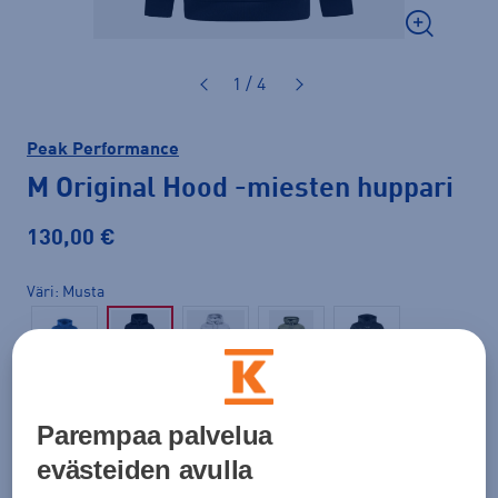
1 / 4
Peak Performance
M Original Hood
-miesten huppari
130,00 €
Väri
Musta
Parempaa palvelua
evästeiden avulla