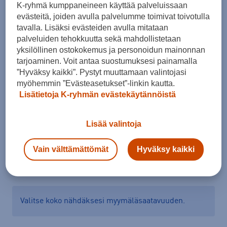
K-ryhmä kumppaneineen käyttää palveluissaan
evästeitä, joiden avulla palvelumme toimivat toivotulla
Koko
tavalla. Lisäksi evästeiden avulla mitataan
palveluiden tehokkuutta sekä mahdollistetaan
S
M
L
XL
XXL
yksilöllinen ostokokemus ja personoidun mainonnan
tarjoaminen. Voit antaa suostumuksesi painamalla
Kokotaulukko
”Hyväksy kaikki”. Pystyt muuttamaan valintojasi
myöhemmin ”Evästeasetukset”-linkin kautta.
Lisätietoja K-ryhmän evästekäytännöistä
Lisää ostoskoriin
Lisää valintoja
Vain välttämättömät
Hyväksy kaikki
Tarkista saatavuus ja tilaa myymälästä
Verkkokauppa:
Saatavilla
Myymälät:
Saatavilla
Valitse koko nähdäksesi myymäläsaatavuuden.