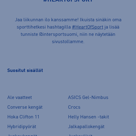
#HEARTOFSPORT
Jaa liikunnan ilo kanssamme! Ikuista sinäkin oma
sporttihetkesi hashtagilla
#HeartOfSport
ja lisää
tunniste @intersportsuomi, niin ne näytetään
sivustollamme.
Suositut sisällöt
Ale vaatteet
ASICS Gel-Nimbus
Converse kengät
Crocs
Hoka Clifton 11
Helly Hansen -takit
Hybridipyörät
Jalkapallokengät