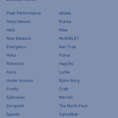
Peak Performance
adidas
Helly Hansen
Rukka
Halti
Nike
New Balance
McKINLEY
Energetics
Kari Traa
Hoka
Puma
Röhnisch
Haglöfs
Asics
Luhta
Under Armour
Björn Borg
Firefly
Craft
Fjällräven
Merrell
Zeropoint
The North Face
Speedo
CamelBak