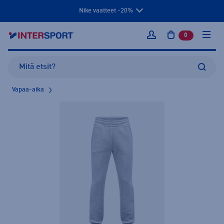
Nike vaatteet -20%
0
tuotetta osto
Kirjaudu sisään
Vapaa-aika