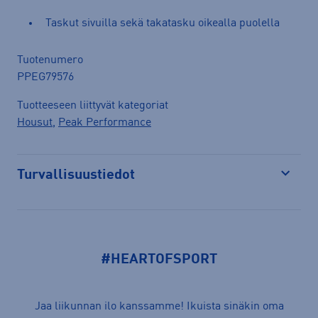
Taskut sivuilla sekä takatasku oikealla puolella
Tuotenumero
PPEG79576
Tuotteeseen liittyvät kategoriat
Housut
,
Peak Performance
Turvallisuustiedot
Avaa
#HEARTOFSPORT
Jaa liikunnan ilo kanssamme! Ikuista sinäkin oma