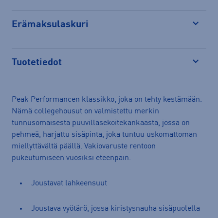
Erämaksulaskuri
Avaa
Tuotetiedot
Avaa
Peak Performancen klassikko, joka on tehty kestämään.
Nämä collegehousut on valmistettu merkin
tunnusomaisesta puuvillasekoitekankaasta, jossa on
pehmeä, harjattu sisäpinta, joka tuntuu uskomattoman
miellyttävältä päällä. Vakiovaruste rentoon
pukeutumiseen vuosiksi eteenpäin.
Joustavat lahkeensuut
Joustava vyötärö, jossa kiristysnauha sisäpuolella