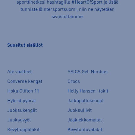
sporttihetkesi hashtagilla
#HeartOfSport
ja lisää
tunniste @intersportsuomi, niin ne näytetään
sivustollamme.
Suositut sisällöt
Ale vaatteet
ASICS Gel-Nimbus
Converse kengät
Crocs
Hoka Clifton 11
Helly Hansen -takit
Hybridipyörät
Jalkapallokengät
Juoksukengät
Juoksuliivit
Juoksuvyöt
Jääkiekkomailat
Kevyttoppatakit
Kevytuntuvatakit