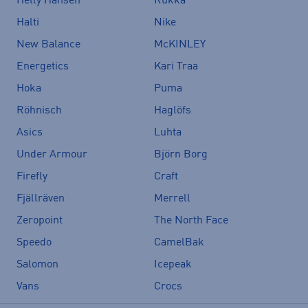
Helly Hansen
Rukka
Halti
Nike
New Balance
McKINLEY
Energetics
Kari Traa
Hoka
Puma
Röhnisch
Haglöfs
Asics
Luhta
Under Armour
Björn Borg
Firefly
Craft
Fjällräven
Merrell
Zeropoint
The North Face
Speedo
CamelBak
Salomon
Icepeak
Vans
Crocs