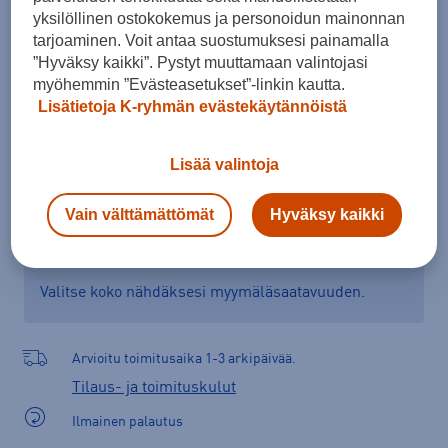
yksilöllinen ostokokemus ja personoidun mainonnan
Kokotaulukko
tarjoaminen. Voit antaa suostumuksesi painamalla
”Hyväksy kaikki”. Pystyt muuttamaan valintojasi
myöhemmin ”Evästeasetukset”-linkin kautta.
Lisää ostoskoriin
Lisätietoja K-ryhmän evästekäytännöistä
Lisää valintoja
Tarkista saatavuus ja tilaa myymälästä
Vain välttämättömät
Hyväksy kaikki
Verkkokauppa:
Saatavilla
Myymälät:
Saatavilla
Valitse koko nähdäksesi myymäläsaatavuuden.
Arvioitu toimitusaika 1-3 arkipäivää.
Tilaus- ja toimituskulut
Ilmainen palautus