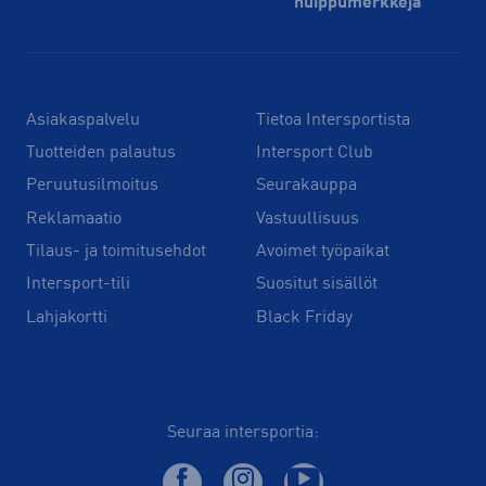
huippu­merkkejä
Asiakaspalvelu
Tietoa Intersportista
Tuotteiden palautus
Intersport Club
Peruutusilmoitus
Seurakauppa
Reklamaatio
Vastuullisuus
Tilaus- ja toimitusehdot
Avoimet työpaikat
Intersport-tili
Suositut sisällöt
Lahjakortti
Black Friday
Seuraa intersportia: