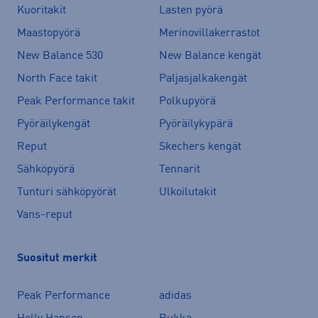
Kuoritakit
Lasten pyörä
Maastopyörä
Merinovillakerrastot
New Balance 530
New Balance kengät
North Face takit
Paljasjalkakengät
Peak Performance takit
Polkupyörä
Pyöräilykengät
Pyöräilykypärä
Reput
Skechers kengät
Sähköpyörä
Tennarit
Tunturi sähköpyörät
Ulkoilutakit
Vans-reput
Suositut merkit
Peak Performance
adidas