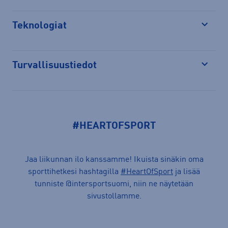
Teknologiat
Avaa
Turvallisuustiedot
Avaa
#HEARTOFSPORT
Jaa liikunnan ilo kanssamme! Ikuista sinäkin oma
sporttihetkesi hashtagilla
#HeartOfSport
ja lisää
tunniste @intersportsuomi, niin ne näytetään
sivustollamme.