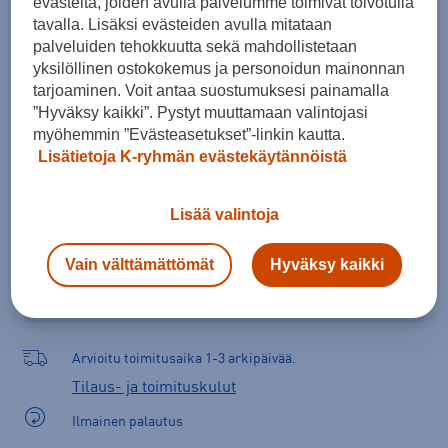
evästeitä, joiden avulla palvelumme toimivat toivotulla
Kokotaulukko
tavalla. Lisäksi evästeiden avulla mitataan
palveluiden tehokkuutta sekä mahdollistetaan
yksilöllinen ostokokemus ja personoidun mainonnan
tarjoaminen. Voit antaa suostumuksesi painamalla
Lisää ostoskoriin
”Hyväksy kaikki”. Pystyt muuttamaan valintojasi
myöhemmin ”Evästeasetukset”-linkin kautta.
Lisätietoja K-ryhmän evästekäytännöistä
Tarkista saatavuus ja tilaa myymälästä
Lisää valintoja
Verkkokauppa:
Saatavilla
Myymälät:
Saatavilla
Vain välttämättömät
Hyväksy kaikki
Valitse koko nähdäksesi myymäläsaatavuuden.
Arvioitu toimitusaika 1-3 arkipäivää.
Tilaus- ja toimituskulut
Ilmainen palautus