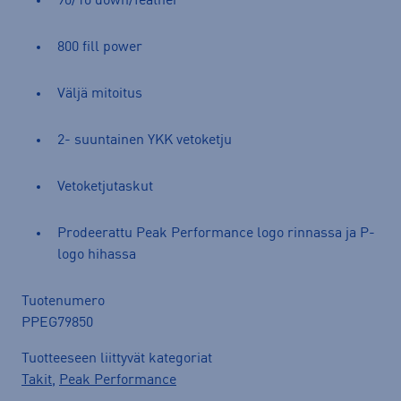
90/10 down/feather
800 fill power
Väljä mitoitus
2- suuntainen YKK vetoketju
Vetoketjutaskut
Prodeerattu Peak Performance logo rinnassa ja P-
logo hihassa
Tuotenumero
PPEG79850
Tuotteeseen liittyvät kategoriat
Takit
,
Peak Performance