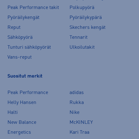
Peak Performance takit
Polkupyörä
Pyöräilykengät
Pyöräilykypärä
Reput
Skechers kengät
Sähköpyörä
Tennarit
Tunturi sähköpyörät
Ulkoilutakit
Vans-reput
Suositut merkit
Peak Performance
adidas
Helly Hansen
Rukka
Halti
Nike
New Balance
McKINLEY
Energetics
Kari Traa