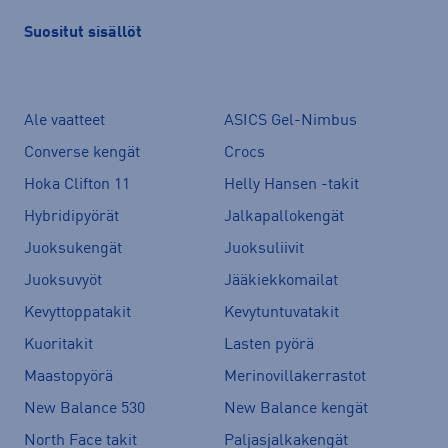
Suositut sisällöt
Ale vaatteet
ASICS Gel-Nimbus
Converse kengät
Crocs
Hoka Clifton 11
Helly Hansen -takit
Hybridipyörät
Jalkapallokengät
Juoksukengät
Juoksuliivit
Juoksuvyöt
Jääkiekkomailat
Kevyttoppatakit
Kevytuntuvatakit
Kuoritakit
Lasten pyörä
Maastopyörä
Merinovillakerrastot
New Balance 530
New Balance kengät
North Face takit
Paljasjalkakengät