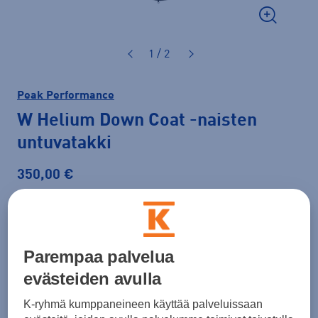
1 / 2
Peak Performance
W Helium Down Coat
-naisten
untuvatakki
350,00 €
Väri
Musta
Parempaa palvelua
evästeiden avulla
Koko
XS
S
M
L
XL
K-ryhmä kumppaneineen käyttää palveluissaan