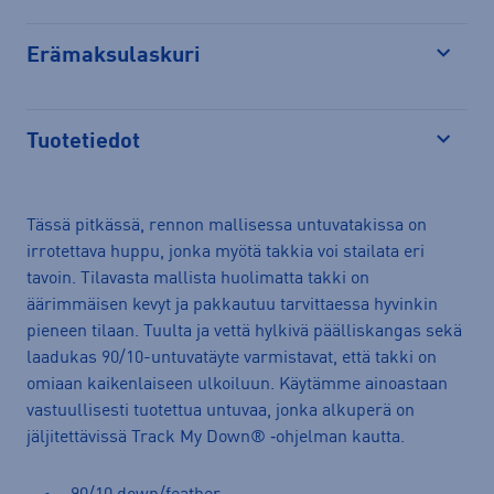
Erämaksulaskuri
Avaa
Tuotetiedot
Avaa
Tässä pitkässä, rennon mallisessa untuvatakissa on
irrotettava huppu, jonka myötä takkia voi stailata eri
tavoin. Tilavasta mallista huolimatta takki on
äärimmäisen kevyt ja pakkautuu tarvittaessa hyvinkin
pieneen tilaan. Tuulta ja vettä hylkivä päälliskangas sekä
laadukas 90/10-untuvatäyte varmistavat, että takki on
omiaan kaikenlaiseen ulkoiluun. Käytämme ainoastaan
vastuullisesti tuotettua untuvaa, jonka alkuperä on
jäljitettävissä Track My Down® ‑ohjelman kautta.