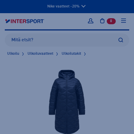
Nike vaatteet -20%
0
tuotetta osto
Kirjaudu sisään
Ulkoilu
Ulkoiluvaatteet
Ulkoilutakit