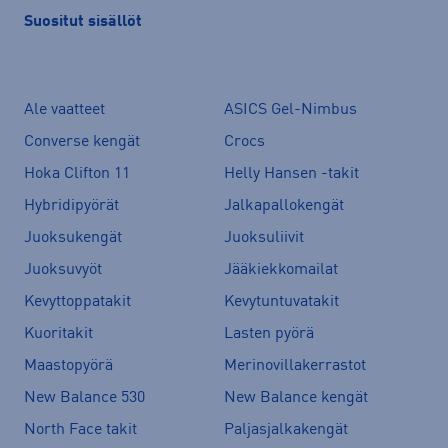
Suositut sisällöt
Ale vaatteet
ASICS Gel-Nimbus
Converse kengät
Crocs
Hoka Clifton 11
Helly Hansen -takit
Hybridipyörät
Jalkapallokengät
Juoksukengät
Juoksuliivit
Juoksuvyöt
Jääkiekkomailat
Kevyttoppatakit
Kevytuntuvatakit
Kuoritakit
Lasten pyörä
Maastopyörä
Merinovillakerrastot
New Balance 530
New Balance kengät
North Face takit
Paljasjalkakengät