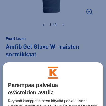
1 / 3
Pearl Izumi
Amfib Gel Glove W
-naisten
sormikkaat
79,00 €
Väri
Musta
Parempaa palvelua
evästeiden avulla
Koko
K-ryhmä kumppaneineen käyttää palveluissaan