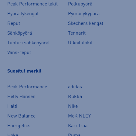
Peak Performance takit
Polkupyörä
Pyöräilykengät
Pyöräilykypärä
Reput
Skechers kengät
Sähköpyörä
Tennarit
Tunturi sähköpyörät
Ulkoilutakit
Vans-reput
Suositut merkit
Peak Performance
adidas
Helly Hansen
Rukka
Halti
Nike
New Balance
McKINLEY
Energetics
Kari Traa
Hoka
Puma