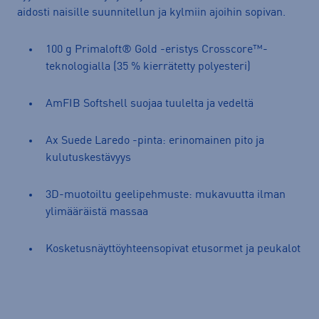
aidosti naisille suunnitellun ja kylmiin ajoihin sopivan.
100 g Primaloft® Gold -eristys Crosscore™-
teknologialla (35 % kierrätetty polyesteri)
AmFIB Softshell suojaa tuulelta ja vedeltä
Ax Suede Laredo -pinta: erinomainen pito ja
kulutuskestävyys
3D-muotoiltu geelipehmuste: mukavuutta ilman
ylimääräistä massaa
Kosketusnäyttöyhteensopivat etusormet ja peukalot