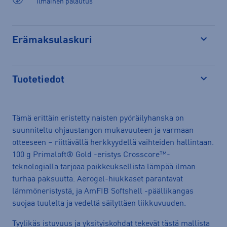
Ilmainen palautus
Erämaksulaskuri
Avaa
Tuotetiedot
Avaa
Tämä erittäin eristetty naisten pyöräilyhanska on
suunniteltu ohjaustangon mukavuuteen ja varmaan
otteeseen – riittävällä herkkyydellä vaihteiden hallintaan.
100 g Primaloft® Gold -eristys Crosscore™-
teknologialla tarjoaa poikkeuksellista lämpöä ilman
turhaa paksuutta. Aerogel-hiukkaset parantavat
lämmöneristystä, ja AmFIB Softshell -päällikangas
suojaa tuulelta ja vedeltä säilyttäen liikkuvuuden.
Tyylikäs istuvuus ja yksityiskohdat tekevät tästä mallista