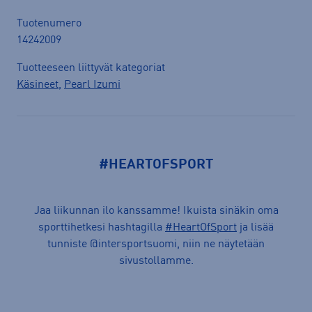
Tuotenumero
14242009
Tuotteeseen liittyvät kategoriat
Käsineet
,
Pearl Izumi
#HEARTOFSPORT
Jaa liikunnan ilo kanssamme! Ikuista sinäkin oma
sporttihetkesi hashtagilla
#HeartOfSport
ja lisää
tunniste @intersportsuomi, niin ne näytetään
sivustollamme.