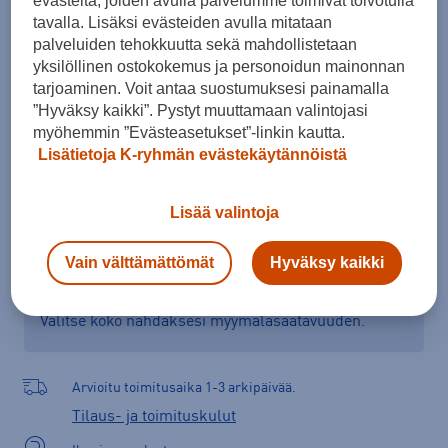
evästeitä, joiden avulla palvelumme toimivat toivotulla
S
M
L
XL
tavalla. Lisäksi evästeiden avulla mitataan
palveluiden tehokkuutta sekä mahdollistetaan
Kokotaulukko
yksilöllinen ostokokemus ja personoidun mainonnan
tarjoaminen. Voit antaa suostumuksesi painamalla
”Hyväksy kaikki”. Pystyt muuttamaan valintojasi
myöhemmin ”Evästeasetukset”-linkin kautta.
Lisää ostoskoriin
Lisätietoja K-ryhmän evästekäytännöistä
Lisää valintoja
Tarkista saatavuus ja tilaa myymälästä
Vain välttämättömät
Hyväksy kaikki
Verkkokauppa:
Saatavilla
Myymälät:
Saatavilla
Valitse koko nähdäksesi myymäläsaatavuuden.
Arvioitu toimitusaika 1-3 arkipäivää.
Tilaus- ja toimituskulut