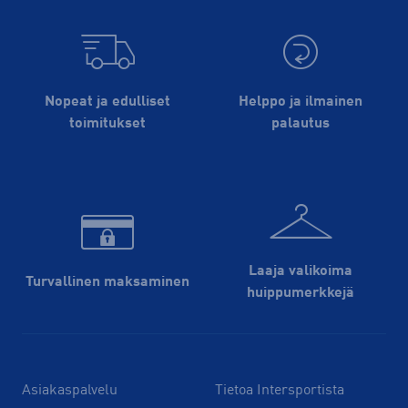
Nopeat ja edulliset
Helppo ja ilmainen
toimitukset
palautus
Laaja valikoima
Turvallinen maksaminen
huippu­merkkejä
Asiakaspalvelu
Tietoa Intersportista