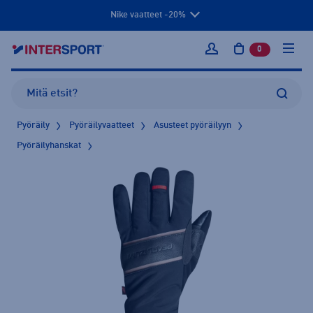
Nike vaatteet -20%
0
tuotetta osto
Kirjaudu sisään
Pyöräily
Pyöräilyvaatteet
Asusteet pyöräilyyn
Pyöräilyhanskat