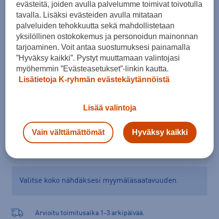
evästeitä, joiden avulla palvelumme toimivat toivotulla
Koko
tavalla. Lisäksi evästeiden avulla mitataan
palveluiden tehokkuutta sekä mahdollistetaan
S
M
L
XL
yksilöllinen ostokokemus ja personoidun mainonnan
tarjoaminen. Voit antaa suostumuksesi painamalla
Kokotaulukko
”Hyväksy kaikki”. Pystyt muuttamaan valintojasi
myöhemmin ”Evästeasetukset”-linkin kautta.
Lisätietoja K-ryhmän evästekäytännöistä
Lisää ostoskoriin
Lisää valintoja
Vain välttämättömät
Hyväksy kaikki
Tarkista saatavuus ja tilaa myymälästä
Verkkokauppa:
Saatavilla
Myymälät:
Saatavilla
Valitse koko nähdäksesi myymäläsaatavuuden.
Arvioitu toimitusaika 1-3 arkipäivää.