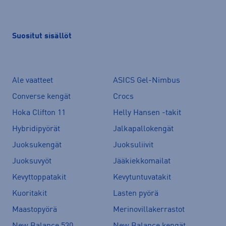
Suositut sisällöt
Ale vaatteet
ASICS Gel-Nimbus
Converse kengät
Crocs
Hoka Clifton 11
Helly Hansen -takit
Hybridipyörät
Jalkapallokengät
Juoksukengät
Juoksuliivit
Juoksuvyöt
Jääkiekkomailat
Kevyttoppatakit
Kevytuntuvatakit
Kuoritakit
Lasten pyörä
Maastopyörä
Merinovillakerrastot