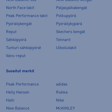
New Balance 530
New Balance kengät
North Face takit
Paljasjalkakengät
Peak Performance takit
Polkupyörä
Pyöräilykengät
Pyöräilykypärä
Reput
Skechers kengät
Sähköpyörä
Tennarit
Tunturi sähköpyörät
Ulkoilutakit
Vans-reput
Suositut merkit
Peak Performance
adidas
Helly Hansen
Rukka
Halti
Nike
New Balance
McKINLEY