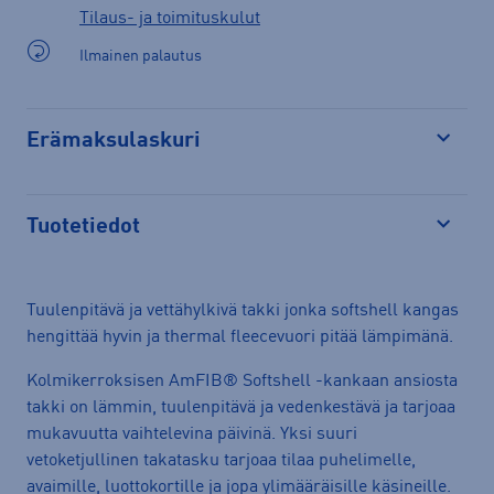
Tilaus- ja toimituskulut
Ilmainen palautus
Erämaksulaskuri
Avaa
Tuotetiedot
Avaa
Tuulenpitävä ja vettähylkivä takki jonka softshell kangas
hengittää hyvin ja thermal fleecevuori pitää lämpimänä.
Kolmikerroksisen AmFIB® Softshell -kankaan ansiosta
takki on lämmin, tuulenpitävä ja vedenkestävä ja tarjoaa
mukavuutta vaihtelevina päivinä. Yksi suuri
vetoketjullinen takatasku tarjoaa tilaa puhelimelle,
avaimille, luottokortille ja jopa ylimääräisille käsineille.