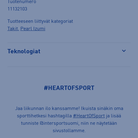
Tuotenumero
11132103
Tuotteeseen liittyvät kategoriat
Takit
,
Pearl Izumi
Teknologiat
Avaa
#HEARTOFSPORT
Jaa liikunnan ilo kanssamme! Ikuista sinäkin oma
sporttihetkesi hashtagilla
#HeartOfSport
ja lisää
tunniste @intersportsuomi, niin ne näytetään
sivustollamme.