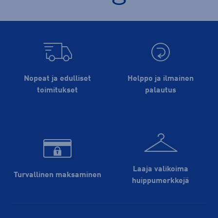
Nopeat ja edulliset
Helppo ja ilmainen
toimitukset
palautus
Laaja valikoima
Turvallinen maksaminen
huippu­merkkejä