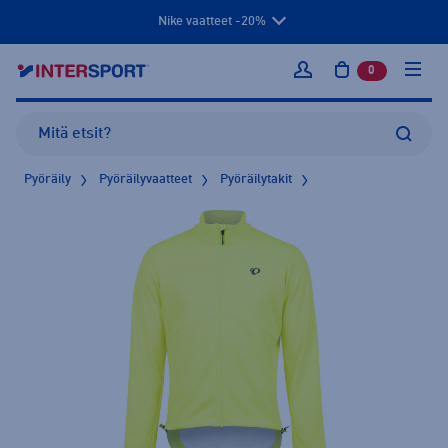
Nike vaatteet -20%
0
tuotetta osto
Kirjaudu sisään
Pyöräily
Pyöräilyvaatteet
Pyöräilytakit