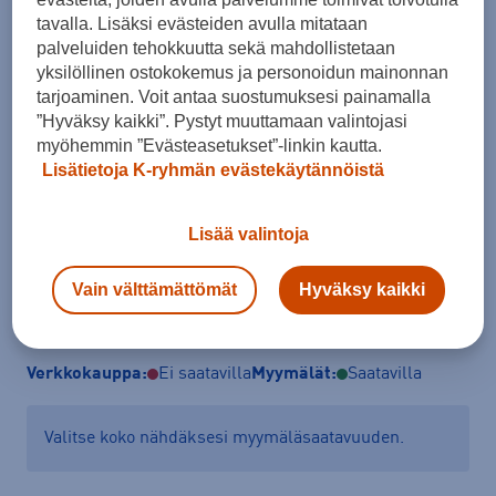
Pituus- ja painotaulukko
tavalla. Lisäksi evästeiden avulla mitataan
palveluiden tehokkuutta sekä mahdollistetaan
Hiihtäjän pituus
Hiihtäjän paino
yksilöllinen ostokokemus ja personoidun mainonnan
cm
kg
tarjoaminen. Voit antaa suostumuksesi painamalla
”Hyväksy kaikki”. Pystyt muuttamaan valintojasi
Mihin tietoja tarvitaan?
myöhemmin ”Evästeasetukset”-linkin kautta.
Lisätietoja K-ryhmän evästekäytännöistä
Lisää ostoskoriin
Lisää valintoja
Vain välttämättömät
Hyväksy kaikki
Tarkista saatavuus ja tilaa myymälästä
Verkkokauppa:
Ei saatavilla
Myymälät:
Saatavilla
Valitse koko nähdäksesi myymäläsaatavuuden.