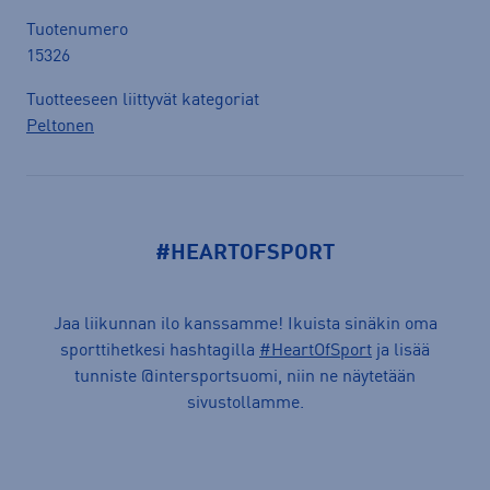
Tuotenumero
15326
Tuotteeseen liittyvät kategoriat
Peltonen
#HEARTOFSPORT
Jaa liikunnan ilo kanssamme! Ikuista sinäkin oma
sporttihetkesi hashtagilla
#HeartOfSport
ja lisää
tunniste @intersportsuomi, niin ne näytetään
sivustollamme.