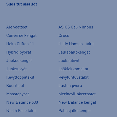
Suositut sisällöt
Ale vaatteet
ASICS Gel-Nimbus
Converse kengät
Crocs
Hoka Clifton 11
Helly Hansen -takit
Hybridipyörät
Jalkapallokengät
Juoksukengät
Juoksuliivit
Juoksuvyöt
Jääkiekkomailat
Kevyttoppatakit
Kevytuntuvatakit
Kuoritakit
Lasten pyörä
Maastopyörä
Merinovillakerrastot
New Balance 530
New Balance kengät
North Face takit
Paljasjalkakengät