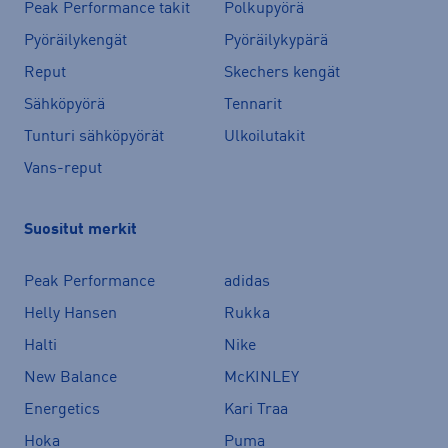
Peak Performance takit
Polkupyörä
Pyöräilykengät
Pyöräilykypärä
Reput
Skechers kengät
Sähköpyörä
Tennarit
Tunturi sähköpyörät
Ulkoilutakit
Vans-reput
Suositut merkit
Peak Performance
adidas
Helly Hansen
Rukka
Halti
Nike
New Balance
McKINLEY
Energetics
Kari Traa
Hoka
Puma