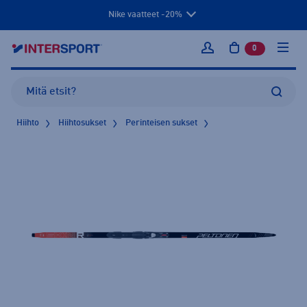
Nike vaatteet -20%
0
tuotetta osto
Kirjaudu sisään
Hiihto
Hiihtosukset
Perinteisen sukset