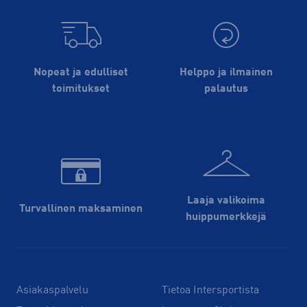
Nopeat ja edulliset
Helppo ja ilmainen
toimitukset
palautus
Laaja valikoima
Turvallinen maksaminen
huippu­merkkejä
Asiakaspalvelu
Tietoa Intersportista