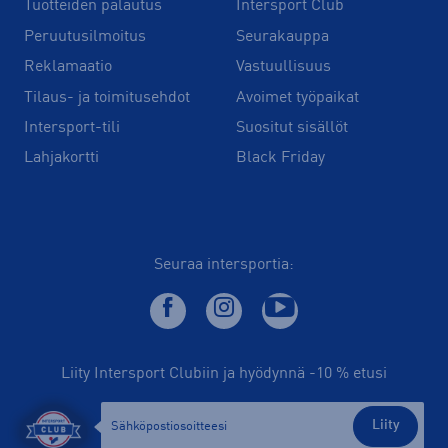
Tuotteiden palautus
Intersport Club
Peruutusilmoitus
Seurakauppa
Reklamaatio
Vastuullisuus
Tilaus- ja toimitusehdot
Avoimet työpaikat
Intersport-tili
Suositut sisällöt
Lahjakortti
Black Friday
Seuraa intersportia:
Liity Intersport Clubiin ja hyödynnä -10 % etusi
Liity