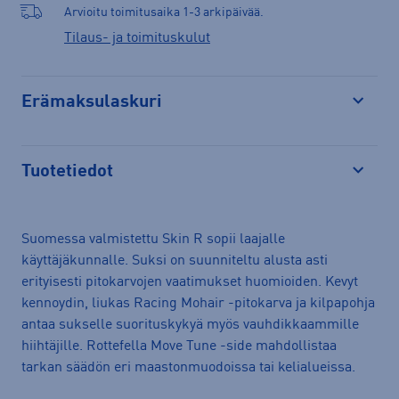
Arvioitu toimitusaika 1-3 arkipäivää.
Tilaus- ja toimituskulut
Erämaksulaskuri
Avaa
Tuotetiedot
Avaa
Suomessa valmistettu Skin R sopii laajalle
käyttäjäkunnalle. Suksi on suunniteltu alusta asti
erityisesti pitokarvojen vaatimukset huomioiden. Kevyt
kennoydin, liukas Racing Mohair -pitokarva ja kilpapohja
antaa sukselle suorituskykyä myös vauhdikkaammille
hiihtäjille. Rottefella Move Tune -side mahdollistaa
tarkan säädön eri maastonmuodoissa tai kelialueissa.