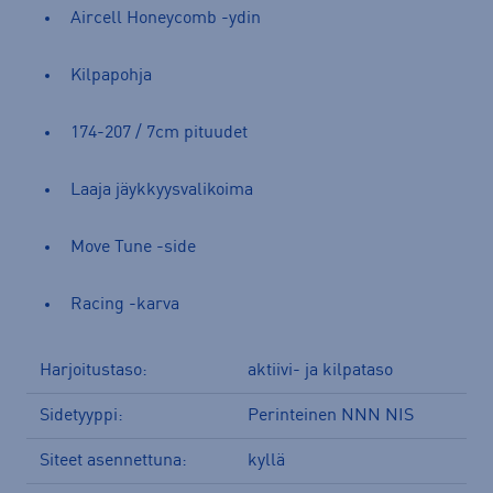
Aircell Honeycomb -ydin
Kilpapohja
174-207 / 7cm pituudet
Laaja jäykkyysvalikoima
Move Tune -side
Racing -karva
Harjoitustaso:
aktiivi- ja kilpataso
Sidetyyppi:
Perinteinen NNN NIS
Siteet asennettuna:
kyllä