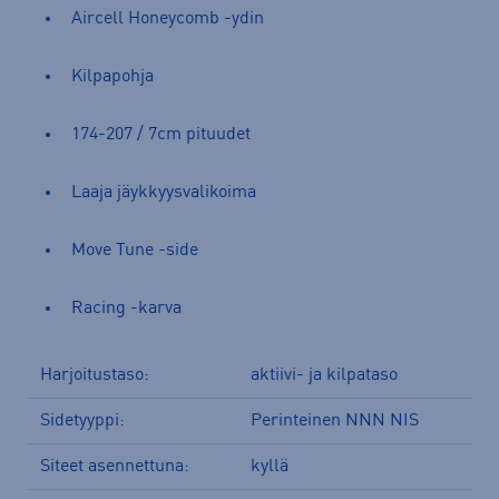
Aircell Honeycomb -ydin
Kilpapohja
174-207 / 7cm pituudet
Laaja jäykkyysvalikoima
Move Tune -side
Racing -karva
Harjoitustaso:
aktiivi- ja kilpataso
Sidetyyppi:
Perinteinen NNN NIS
Siteet asennettuna:
kyllä