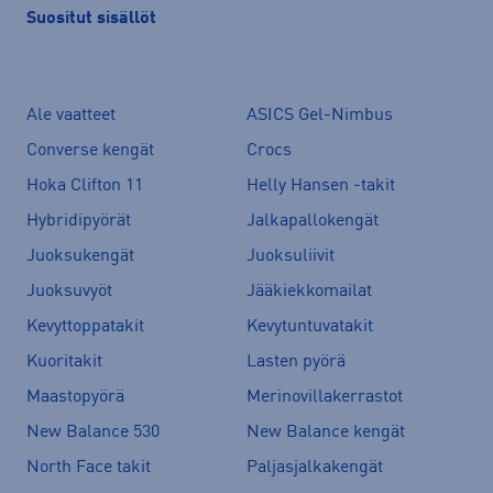
Suositut sisällöt
Ale vaatteet
ASICS Gel-Nimbus
Converse kengät
Crocs
Hoka Clifton 11
Helly Hansen -takit
Hybridipyörät
Jalkapallokengät
Juoksukengät
Juoksuliivit
Juoksuvyöt
Jääkiekkomailat
Kevyttoppatakit
Kevytuntuvatakit
Kuoritakit
Lasten pyörä
Maastopyörä
Merinovillakerrastot
New Balance 530
New Balance kengät
North Face takit
Paljasjalkakengät