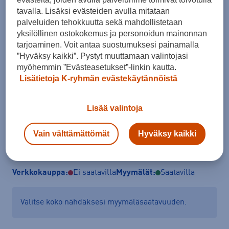
Pituus- ja painotaulukko
tavalla. Lisäksi evästeiden avulla mitataan
palveluiden tehokkuutta sekä mahdollistetaan
Hiihtäjän pituus
Hiihtäjän paino
yksilöllinen ostokokemus ja personoidun mainonnan
cm
kg
tarjoaminen. Voit antaa suostumuksesi painamalla
”Hyväksy kaikki”. Pystyt muuttamaan valintojasi
Mihin tietoja tarvitaan?
myöhemmin ”Evästeasetukset”-linkin kautta.
Lisätietoja K-ryhmän evästekäytännöistä
Lisää ostoskoriin
Lisää valintoja
Vain välttämättömät
Hyväksy kaikki
Tarkista saatavuus ja tilaa myymälästä
Verkkokauppa:
Ei saatavilla
Myymälät:
Saatavilla
Valitse koko nähdäksesi myymäläsaatavuuden.