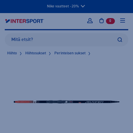
Nike vaatteet -20%
0
tuotetta osto
Kirjaudu sisään
Hiihto
Hiihtosukset
Perinteisen sukset