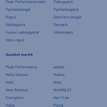
Peak Performance takit
Polkupyörä
Pyöräilykengät
Pyöräilykypärä
Reput
Skechers kengät
Sähköpyörä
Tennarit
Tunturi sähköpyörät
Ulkoilutakit
Vans-reput
Suositut merkit
Peak Performance
adidas
Helly Hansen
Rukka
Halti
Nike
New Balance
McKINLEY
Energetics
Kari Traa
Hoka
Puma