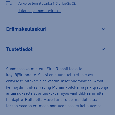
Arvioitu toimitusaika 1-3 arkipäivää.
Tilaus- ja toimituskulut
Erämaksulaskuri
Avaa
Tuotetiedot
Avaa
Suomessa valmistettu Skin R sopii laajalle
käyttäjäkunnalle. Suksi on suunniteltu alusta asti
erityisesti pitokarvojen vaatimukset huomioiden. Kevyt
kennoydin, liukas Racing Mohair -pitokarva ja kilpapohja
antaa sukselle suorituskykyä myös vauhdikkaammille
hiihtäjille. Rottefella Move Tune -side mahdollistaa
tarkan säädön eri maastonmuodoissa tai kelialueissa.