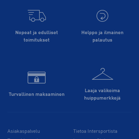
Nopeat ja edulliset
Helppo ja ilmainen
toimitukset
palautus
Laaja valikoima
Turvallinen maksaminen
huippu­merkkejä
Asiakaspalvelu
Tietoa Intersportista