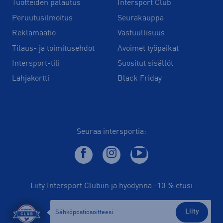
Tuotteiden palautus
Intersport Club
Peruutusilmoitus
Seurakauppa
Reklamaatio
Vastuullisuus
Tilaus- ja toimitusehdot
Avoimet työpaikat
Intersport-tili
Suositut sisällöt
Lahjakortti
Black Friday
Seuraa intersportia:
Liity Intersport Clubiin ja hyödynnä -10 % etusi
Liity