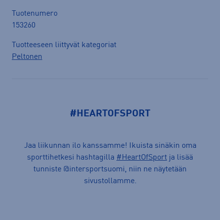
Tuotenumero
153260
Tuotteeseen liittyvät kategoriat
Peltonen
#HEARTOFSPORT
Jaa liikunnan ilo kanssamme! Ikuista sinäkin oma
sporttihetkesi hashtagilla
#HeartOfSport
ja lisää
tunniste @intersportsuomi, niin ne näytetään
sivustollamme.