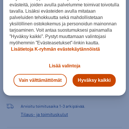
evästeitä, joiden avulla palvelumme toimivat toivotulla
Mihin tietoja tarvitaan?
tavalla. Lisäksi evästeiden avulla mitataan
palveluiden tehokkuutta sekä mahdollistetaan
yksilöllinen ostokokemus ja personoidun mainonnan
tarjoaminen. Voit antaa suostumuksesi painamalla
Lisää ostoskoriin
”Hyväksy kaikki”. Pystyt muuttamaan valintojasi
myöhemmin ”Evästeasetukset”-linkin kautta.
Lisätietoja K-ryhmän evästekäytännöistä
Tarkista saatavuus ja tilaa myymälästä
Lisää valintoja
Verkkokauppa:
Saatavilla
Myymälät:
Saatavilla
Vain välttämättömät
Hyväksy kaikki
Valitse koko nähdäksesi myymäläsaatavuuden.
Arvioitu toimitusaika 1-3 arkipäivää.
Tilaus- ja toimituskulut