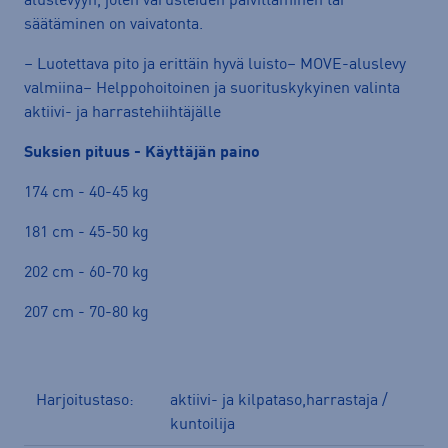
aluslevyyn, joten varusteiden päivittäminen tai
säätäminen on vaivatonta.
– Luotettava pito ja erittäin hyvä luisto– MOVE-aluslevy
valmiina– Helppohoitoinen ja suorituskykyinen valinta
aktiivi- ja harrastehiihtäjälle
Suksien pituus - Käyttäjän paino
174 cm - 40-45 kg
181 cm - 45-50 kg
202 cm - 60-70 kg
207 cm - 70-80 kg
Harjoitustaso:
aktiivi- ja kilpataso,harrastaja /
kuntoilija