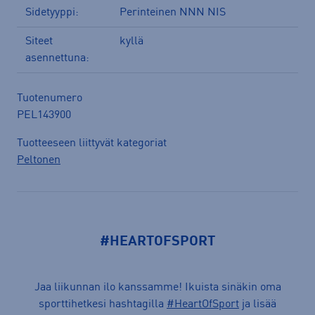
Sidetyyppi:
Perinteinen NNN NIS
Siteet
kyllä
asennettuna:
Tuotenumero
PEL143900
Tuotteeseen liittyvät kategoriat
Peltonen
#HEARTOFSPORT
Jaa liikunnan ilo kanssamme! Ikuista sinäkin oma
sporttihetkesi hashtagilla
#HeartOfSport
ja lisää