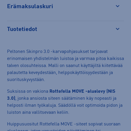
Erämaksulaskuri
Avaa
Tuotetiedot
Avaa
Peltonen Skinpro 3.0 -karvapohjasukset tarjoavat
erinomaisen yhdistelmän luistoa ja varmaa pitoa kaikissa
talven olosuhteissa. Malli on saanut käyttäjiltä kiitettävää
palautetta keveydestään, helppokäyttöisyydestään ja
suorituskyvystään.
Suksissa on vakiona
Rottefella MOVE -aluslevy (NIS
3.0)
, jonka ansiosta siteen säätäminen käy nopeasti ja
helposti ilman työkaluja. Säädöllä voit optimoida pidon ja
luiston aina vallitsevaan keliin.
Huippusuositut Rottefella MOVE -siteet sopivat suoraan