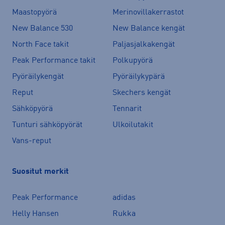
Maastopyörä
Merinovillakerrastot
New Balance 530
New Balance kengät
North Face takit
Paljasjalkakengät
Peak Performance takit
Polkupyörä
Pyöräilykengät
Pyöräilykypärä
Reput
Skechers kengät
Sähköpyörä
Tennarit
Tunturi sähköpyörät
Ulkoilutakit
Vans-reput
Suositut merkit
Peak Performance
adidas
Helly Hansen
Rukka