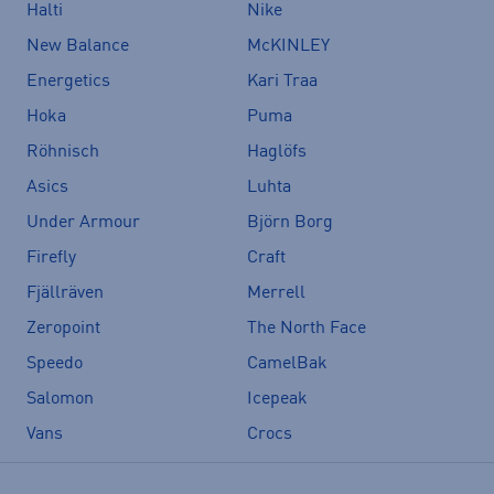
Halti
Nike
New Balance
McKINLEY
Energetics
Kari Traa
Hoka
Puma
Röhnisch
Haglöfs
Asics
Luhta
Under Armour
Björn Borg
Firefly
Craft
Fjällräven
Merrell
Zeropoint
The North Face
Speedo
CamelBak
Salomon
Icepeak
Vans
Crocs