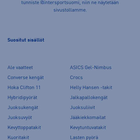
tunniste @intersportsuomi, niin ne näytetään
sivustollamme.
Suositut sisällöt
Ale vaatteet
ASICS Gel-Nimbus
Converse kengät
Crocs
Hoka Clifton 11
Helly Hansen -takit
Hybridipyörät
Jalkapallokengät
Juoksukengät
Juoksuliivit
Juoksuvyöt
Jääkiekkomailat
Kevyttoppatakit
Kevytuntuvatakit
Kuoritakit
Lasten pyörä