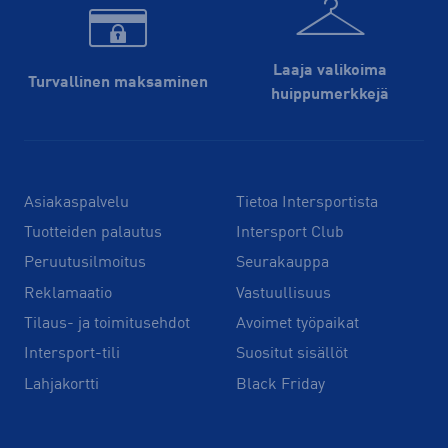
Laaja valikoima
Turvallinen maksaminen
huippu­merkkejä
Asiakaspalvelu
Tietoa Intersportista
Tuotteiden palautus
Intersport Club
Peruutusilmoitus
Seurakauppa
Reklamaatio
Vastuullisuus
Tilaus- ja toimitusehdot
Avoimet työpaikat
Intersport-tili
Suositut sisällöt
Lahjakortti
Black Friday