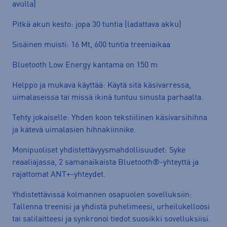
avulla)
Pitkä akun kesto: jopa 30 tuntia (ladattava akku)
Sisäinen muisti: 16 Mt, 600 tuntia treeniaikaa
Bluetooth Low Energy kantama on 150 m
Helppo ja mukava käyttää: Käytä sitä käsivarressa,
uimalaseissa tai missä ikinä tuntuu sinusta parhaalta.
Tehty jokaiselle: Yhden koon tekstiilinen käsivarsihihna
ja kätevä uimalasien hihnakiinnike.
Monipuoliset yhdistettävyysmahdollisuudet: Syke
reaaliajassa, 2 samanaikaista Bluetooth®-yhteyttä ja
rajattomat ANT+-yhteydet.
Yhdistettävissä kolmannen osapuolen sovelluksiin:
Tallenna treenisi ja yhdistä puhelimeesi, urheilukelloosi
tai salilaitteesi ja synkronoi tiedot suosikki sovelluksiisi.