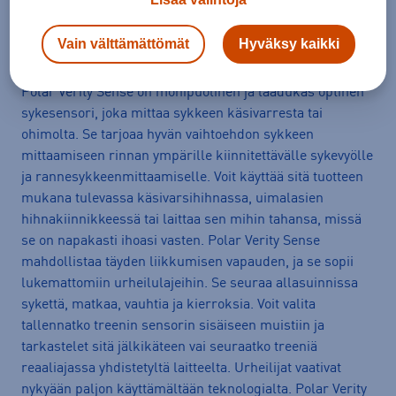
Tuotetiedot
Avaa
Vain välttämättömät
Hyväksy kaikki
Polar Verity Sense on monipuolinen ja laadukas optinen
sykesensori, joka mittaa sykkeen käsivarresta tai
ohimolta. Se tarjoaa hyvän vaihtoehdon sykkeen
mittaamiseen rinnan ympärille kiinnitettävälle sykevyölle
ja rannesykkeenmittaamiselle. Voit käyttää sitä tuotteen
mukana tulevassa käsivarsihihnassa, uimalasien
hihnakiinnikkeessä tai laittaa sen mihin tahansa, missä
se on napakasti ihoasi vasten. Polar Verity Sense
mahdollistaa täyden liikkumisen vapauden, ja se sopii
lukemattomiin urheilulajeihin. Se seuraa allasuinnissa
sykettä, matkaa, vauhtia ja kierroksia. Voit valita
tallennatko treenin sensorin sisäiseen muistiin ja
tarkastelet sitä jälkikäteen vai seuraatko treeniä
reaaliajassa yhdistetyltä laitteelta. Urheilijat vaativat
nykyään paljon käyttämältään teknologialta. Polar Verity