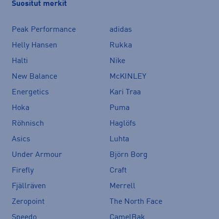
Suositut merkit
Peak Performance
adidas
Helly Hansen
Rukka
Halti
Nike
New Balance
McKINLEY
Energetics
Kari Traa
Hoka
Puma
Röhnisch
Haglöfs
Asics
Luhta
Under Armour
Björn Borg
Firefly
Craft
Fjällräven
Merrell
Zeropoint
The North Face
Speedo
CamelBak