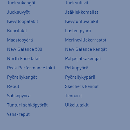
Juoksukengät
Juoksuliivit
Juoksuvyöt
Jääkiekkomailat
Kevyttoppatakit
Kevytuntuvatakit
Kuoritakit
Lasten pyörä
Maastopyörä
Merinovillakerrastot
New Balance 530
New Balance kengät
North Face takit
Paljasjalkakengät
Peak Performance takit
Polkupyörä
Pyöräilykengät
Pyöräilykypärä
Reput
Skechers kengät
Sähköpyörä
Tennarit
Tunturi sähköpyörät
Ulkoilutakit
Vans-reput