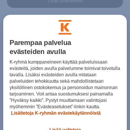
Lisää ostoskoriin
Tarkista saatavuus ja tilaa myymälästä
Verkkokauppa:
Ei saatavilla
Myymälät:
Saatavilla
Parempaa palvelua
evästeiden avulla
Valitse koko nähdäksesi myymäläsaatavuuden.
K-ryhmä kumppaneineen käyttää palveluissaan
evästeitä, joiden avulla palvelumme toimivat toivotulla
tavalla. Lisäksi evästeiden avulla mitataan
Arvioitu toimitusaika 1-3 arkipäivää.
palveluiden tehokkuutta sekä mahdollistetaan
Tilaus- ja toimituskulut
yksilöllinen ostokokemus ja personoidun mainonnan
tarjoaminen. Voit antaa suostumuksesi painamalla
Ilmainen palautus
”Hyväksy kaikki”. Pystyt muuttamaan valintojasi
myöhemmin ”Evästeasetukset”-linkin kautta.
Lisätietoja K-ryhmän evästekäytännöistä
Erämaksulaskuri
Avaa
Lisää valintoja