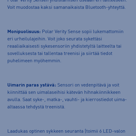
Polar Verity Sensen yhdistämisen useaan eri laitteeseen.
Voit muodostaa kaksi samanaikaista Bluetooth-yhteyttä.
Monipuolisuus:
Polar Verity Sense sopii lukemattomiin
eri urheilulajeihin. Voit joko seurata sykettäsi
reaaliaikaisesti sykesensoriin yhdistetyltä laitteelta tai
sovelluksesta tai tallentaa treenisi ja siirtää tiedot
puhelimeen myöhemmin.
Uimarin paras ystävä:
Sensori on vedenpitävä ja voit
kiinnittää sen uimalaseihisi kätevän hihnakiinnikkeen
avulla. Saat syke-, matka-, vauhti- ja kierrostiedot uima-
altaassa tehdystä treenistä.
Laadukas optinen sykkeen seuranta (toimii 6 LED-valon