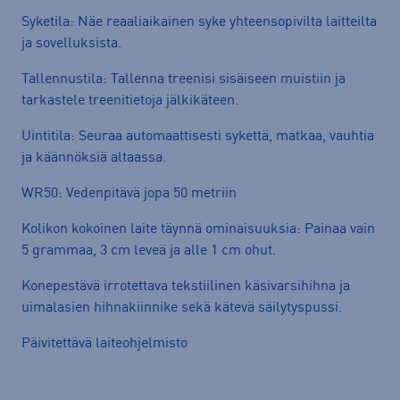
Syketila: Näe reaaliaikainen syke yhteensopivilta laitteilta
ja sovelluksista.
Tallennustila: Tallenna treenisi sisäiseen muistiin ja
tarkastele treenitietoja jälkikäteen.
Uintitila: Seuraa automaattisesti sykettä, matkaa, vauhtia
ja käännöksiä altaassa.
WR50: Vedenpitävä jopa 50 metriin
Kolikon kokoinen laite täynnä ominaisuuksia: Painaa vain
5 grammaa, 3 cm leveä ja alle 1 cm ohut.
Konepestävä irrotettava tekstiilinen käsivarsihihna ja
uimalasien hihnakiinnike sekä kätevä säilytyspussi.
Päivitettävä laiteohjelmisto