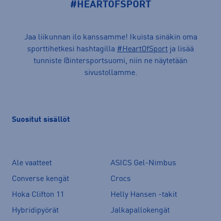
#HEARTOFSPORT
Jaa liikunnan ilo kanssamme! Ikuista sinäkin oma
sporttihetkesi hashtagilla
#HeartOfSport
ja lisää
tunniste @intersportsuomi, niin ne näytetään
sivustollamme.
Suositut sisällöt
Ale vaatteet
ASICS Gel-Nimbus
Converse kengät
Crocs
Hoka Clifton 11
Helly Hansen -takit
Hybridipyörät
Jalkapallokengät