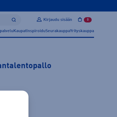
Kirjaudu sisään
0
tuotetta ostoskoris
palvelu
Kaupat
Inspiroidu
Seurakauppa
Yrityskauppa
antalentopallo
ätietoa