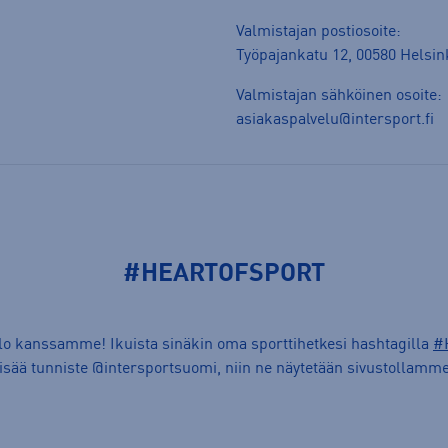
Valmistajan postiosoite:
Työpajankatu 12, 00580 Helsin
Valmistajan sähköinen osoite:
asiakaspalvelu@intersport.fi
#HEARTOFSPORT
ilo kanssamme! Ikuista sinäkin oma sporttihetkesi hashtagilla
#
lisää tunniste @intersportsuomi, niin ne näytetään sivustollamme