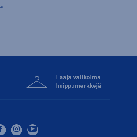
cs
Laaja valikoima
huippu­merkkejä