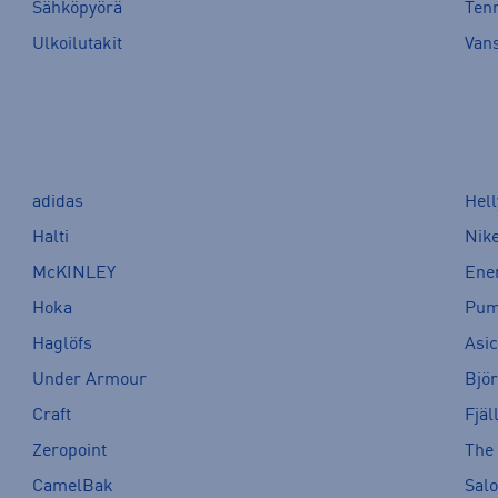
Sähköpyörä
Tenn
Ulkoilutakit
Van
adidas
Hel
Halti
Nik
McKINLEY
Ene
Hoka
Pu
Haglöfs
Asi
Under Armour
Bjö
Craft
Fjäl
Zeropoint
The
CamelBak
Sal