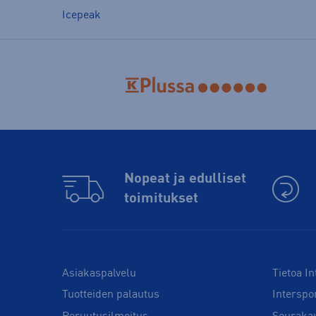
Icepeak
Nopeat ja edulliset
toimitukset
Asiakaspalvelu
Tietoa In
Tuotteiden palautus
Interspo