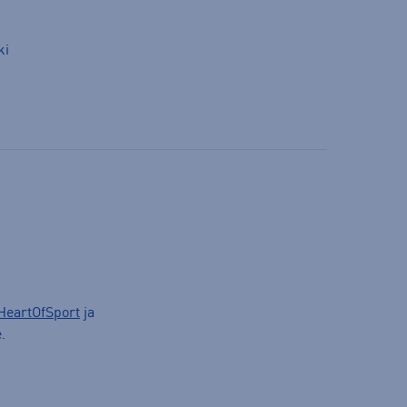
ki
HeartOfSport
ja
.