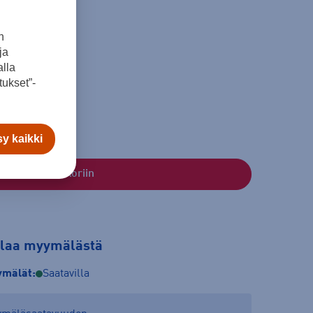
n
ja
lla
ukset”-
y kaikki
Lisää ostoskoriin
tilaa myymälästä
mälät:
Saatavilla