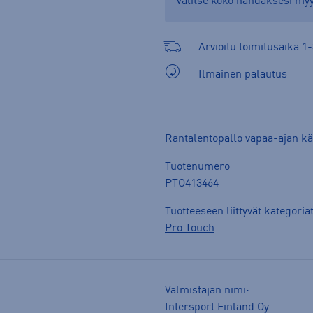
Valitse koko nähdäksesi m
Arvioitu toimitusaika 1-
Ilmainen palautus
Rantalentopallo vapaa-ajan kä
Tuotenumero
PTO413464
Tuotteeseen liittyvät kategoria
Pro Touch
Valmistajan nimi:
Intersport Finland Oy