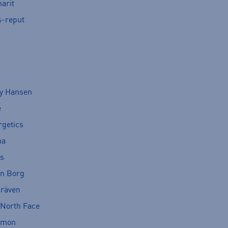
arit
s-reput
ly Hansen
e
rgetics
ma
cs
rn Borg
lräven
 North Face
omon