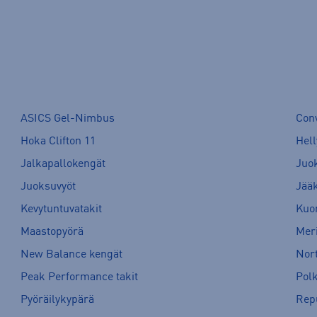
ASICS Gel-Nimbus
Con
Hoka Clifton 11
Hell
Jalkapallokengät
Juo
Juoksuvyöt
Jää
Kevytuntuvatakit
Kuor
Maastopyörä
Meri
New Balance kengät
Nort
Peak Performance takit
Pol
Pyöräilykypärä
Rep