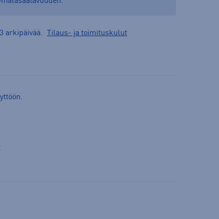
yymäläsaatavuuden.
3 arkipäivää.
Tilaus- ja toimituskulut
yttöön.
t