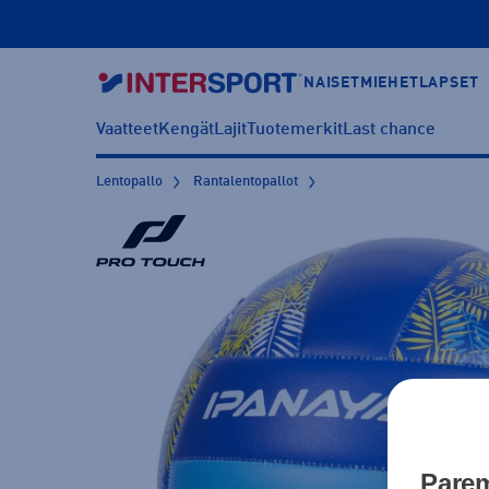
NAISET
MIEHET
LAPSET
Vaatteet
Kengät
Lajit
Tuotemerkit
Last chance
Lentopallo
Rantalentopallot
Parem