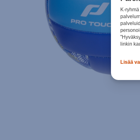
K-ryhmä 
palvelumm
palvelui
personoi
”Hyväksy
linkin ka
Lisää va