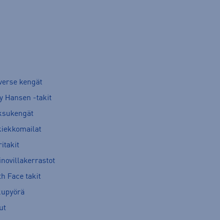
verse kengät
y Hansen -takit
ksukengät
kiekkomailat
itakit
novillakerrastot
h Face takit
kupyörä
ut