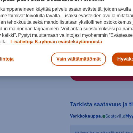
kumppaneineen käyttää palveluissaan evästeitä, joiden avulla
e toimivat toivotulla tavalla. Lisäksi evästeiden avulla mitataa
Sininen
den tehokkuutta sekä mahdollistetaan yksilöllinen ostokokemus 
dun mainonnan tarjoaminen. Voit antaa suostumuksesi painama
Koko
 kaikki”. Pystyt muuttamaan valintojasi myöhemmin ”Evästeaset
utta.
Lisätietoja K-ryhmän evästekäytännöistä
5
lintoja
Vain välttämättömät
Hyväks
Tarkista saatavuus ja 
Verkkokauppa:
Saatavilla
Myy