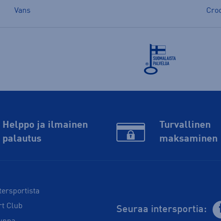
Vans
Cro
Helppo ja ilmainen
Turvallinen
palautus
maksaminen
tersportista
rt Club
Seuraa intersportia: