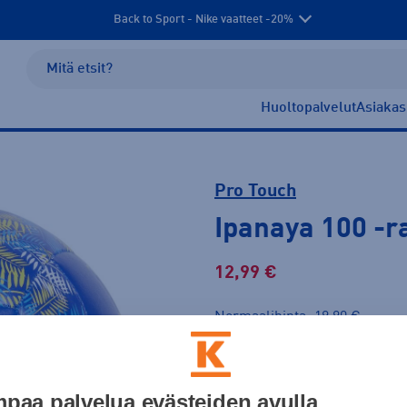
Back to Sport - Nike vaatteet -20%
Huoltopalvelut
Asiakas
Pro Touch
Ipanaya 100
-r
12,99 €
Normaalihinta: 19,90 €
Lis
30pv alin hinta: 12,99 €
Väri
paa palvelua evästeiden avulla