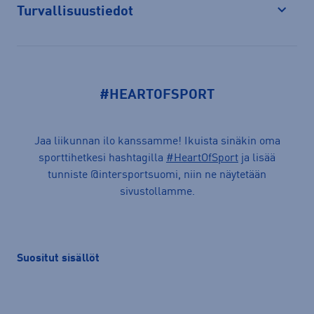
Turvallisuustiedot
Avaa
#HEARTOFSPORT
Jaa liikunnan ilo kanssamme! Ikuista sinäkin oma
sporttihetkesi hashtagilla
#HeartOfSport
ja lisää
tunniste @intersportsuomi, niin ne näytetään
sivustollamme.
Suositut sisällöt