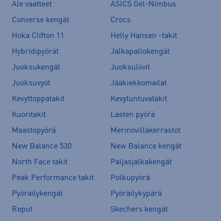
Ale vaatteet
ASICS Gel-Nimbus
Converse kengät
Crocs
Hoka Clifton 11
Helly Hansen -takit
Hybridipyörät
Jalkapallokengät
Juoksukengät
Juoksuliivit
Juoksuvyöt
Jääkiekkomailat
Kevyttoppatakit
Kevytuntuvatakit
Kuoritakit
Lasten pyörä
Maastopyörä
Merinovillakerrastot
New Balance 530
New Balance kengät
North Face takit
Paljasjalkakengät
Peak Performance takit
Polkupyörä
Pyöräilykengät
Pyöräilykypärä
Reput
Skechers kengät