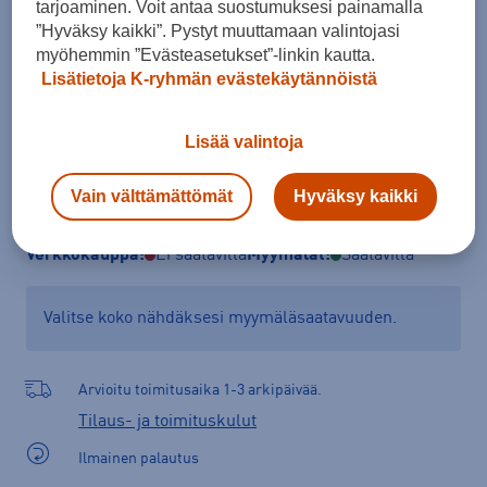
tarjoaminen. Voit antaa suostumuksesi painamalla
Kokotaulukko
”Hyväksy kaikki”. Pystyt muuttamaan valintojasi
myöhemmin ”Evästeasetukset”-linkin kautta.
Lisätietoja K-ryhmän evästekäytännöistä
Lisää ostoskoriin
Lisää valintoja
Vain välttämättömät
Hyväksy kaikki
Tarkista saatavuus ja tilaa myymälästä
Verkkokauppa:
Ei saatavilla
Myymälät:
Saatavilla
Valitse koko nähdäksesi myymäläsaatavuuden.
Arvioitu toimitusaika 1-3 arkipäivää.
Tilaus- ja toimituskulut
Ilmainen palautus