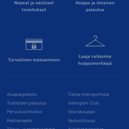
Nopeat ja edulliset
Helppo ja ilmainen
toimitukset
palautus
Laaja valikoima
Turvallinen maksaminen
huippu­merkkejä
Asiakaspalvelu
Tietoa Intersportista
Tuotteiden palautus
Intersport Club
Peruutusilmoitus
Seurakauppa
Reklamaatio
Vastuullisuus