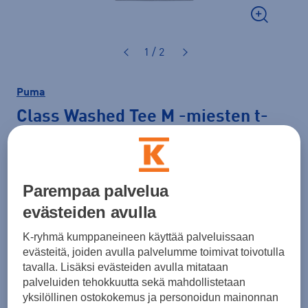
1 / 2
Puma
Class Washed Tee M
-miesten t-
paita
43,00 €
Parempaa palvelua
Väri
Ruskea
evästeiden avulla
K-ryhmä kumppaneineen käyttää palveluissaan
evästeitä, joiden avulla palvelumme toimivat toivotulla
tavalla. Lisäksi evästeiden avulla mitataan
Koko
palveluiden tehokkuutta sekä mahdollistetaan
S
M
yksilöllinen ostokokemus ja personoidun mainonnan