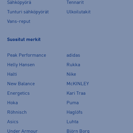
Sähköpyörä
Tennarit
Tunturi sähköpyörät
Ulkoilutakit
Vans-reput
Suositut merkit
Peak Performance
adidas
Helly Hansen
Rukka
Halti
Nike
New Balance
McKINLEY
Energetics
Kari Traa
Hoka
Puma
Röhnisch
Haglöfs
Asics
Luhta
Under Armour
Björn Borg