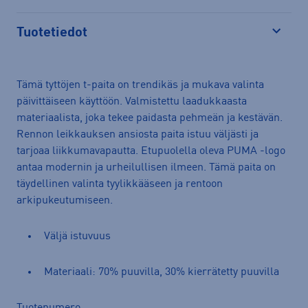
Tuotetiedot
Avaa
Tämä tyttöjen t-paita on trendikäs ja mukava valinta
päivittäiseen käyttöön. Valmistettu laadukkaasta
materiaalista, joka tekee paidasta pehmeän ja kestävän.
Rennon leikkauksen ansiosta paita istuu väljästi ja
tarjoaa liikkumavapautta. Etupuolella oleva PUMA -logo
antaa modernin ja urheilullisen ilmeen. Tämä paita on
täydellinen valinta tyylikkääseen ja rentoon
arkipukeutumiseen.
Väljä istuvuus
Materiaali: 70% puuvilla, 30% kierrätetty puuvilla
Tuotenumero