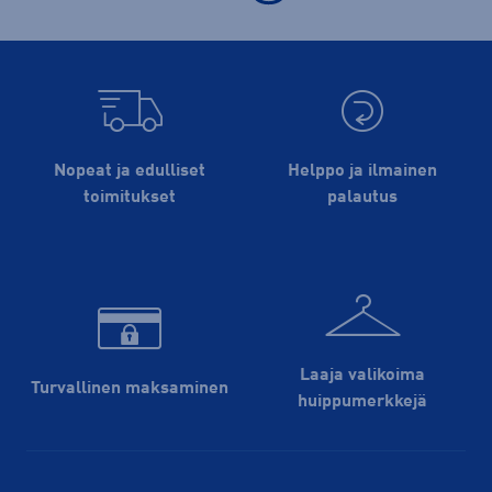
Nopeat ja edulliset
Helppo ja ilmainen
toimitukset
palautus
Laaja valikoima
Turvallinen maksaminen
huippu­merkkejä