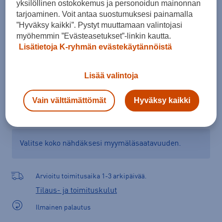
yksilöllinen ostokokemus ja personoidun mainonnan
Kokotaulukko
tarjoaminen. Voit antaa suostumuksesi painamalla
”Hyväksy kaikki”. Pystyt muuttamaan valintojasi
myöhemmin ”Evästeasetukset”-linkin kautta.
Lisätietoja K-ryhmän evästekäytännöistä
Lisää ostoskoriin
Lisää valintoja
Tarkista saatavuus ja tilaa myymälästä
Vain välttämättömät
Hyväksy kaikki
Verkkokauppa:
Ei saatavilla
Myymälät:
Saatavilla
Valitse koko nähdäksesi myymäläsaatavuuden.
Arvioitu toimitusaika 1-3 arkipäivää.
Tilaus- ja toimituskulut
Ilmainen palautus