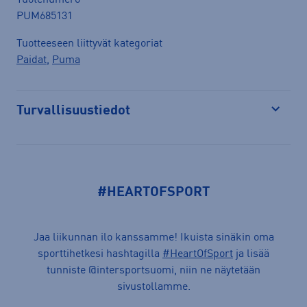
PUM685131
Tuotteeseen liittyvät kategoriat
Paidat
,
Puma
Turvallisuustiedot
Avaa
#HEARTOFSPORT
Jaa liikunnan ilo kanssamme! Ikuista sinäkin oma
sporttihetkesi hashtagilla
#HeartOfSport
ja lisää
tunniste @intersportsuomi, niin ne näytetään
sivustollamme.