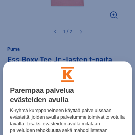
1 / 2
Puma
Ess Boxy Tee Jr
-lasten t-paita
20,00 €
Väri
Pinkki
Parempaa palvelua
evästeiden avulla
K-ryhmä kumppaneineen käyttää palveluissaan
evästeitä, joiden avulla palvelumme toimivat toivotulla
Koko
tavalla. Lisäksi evästeiden avulla mitataan
128
140
152
164
176
palveluiden tehokkuutta sekä mahdollistetaan