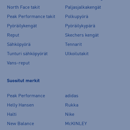
North Face takit
Paljasjalkakengät
Peak Performance takit
Polkupyörä
Pyöräilykengät
Pyöräilykypärä
Reput
Skechers kengät
Sähköpyörä
Tennarit
Tunturi sähköpyörät
Ulkoilutakit
Vans-reput
Suositut merkit
Peak Performance
adidas
Helly Hansen
Rukka
Halti
Nike
New Balance
McKINLEY