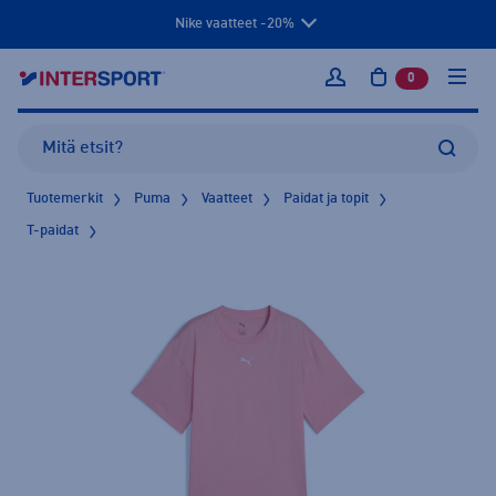
Nike vaatteet -20%
0
tuotetta osto
Kirjaudu sisään
Tuotemerkit
Puma
Vaatteet
Paidat ja topit
T-paidat