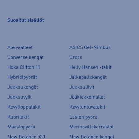
Suositut sisällöt
Ale vaatteet
ASICS Gel-Nimbus
Converse kengät
Crocs
Hoka Clifton 11
Helly Hansen -takit
Hybridipyörät
Jalkapallokengät
Juoksukengät
Juoksuliivit
Juoksuvyöt
Jääkiekkomailat
Kevyttoppatakit
Kevytuntuvatakit
Kuoritakit
Lasten pyörä
Maastopyörä
Merinovillakerrastot
New Balance 530
New Balance kengät