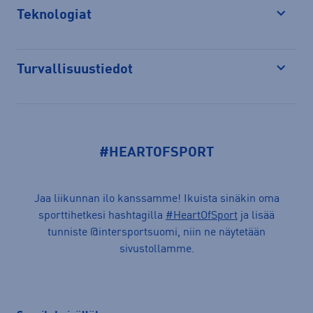
Teknologiat
Avaa
Turvallisuustiedot
Avaa
#HEARTOFSPORT
Jaa liikunnan ilo kanssamme! Ikuista sinäkin oma
sporttihetkesi hashtagilla
#HeartOfSport
ja lisää
tunniste @intersportsuomi, niin ne näytetään
sivustollamme.