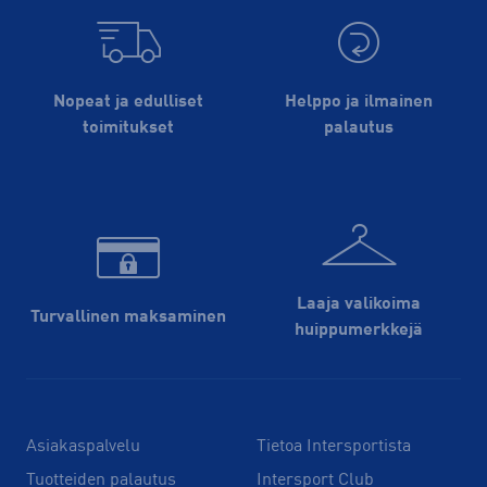
Nopeat ja edulliset
Helppo ja ilmainen
toimitukset
palautus
Laaja valikoima
Turvallinen maksaminen
huippu­merkkejä
Asiakaspalvelu
Tietoa Intersportista
Tuotteiden palautus
Intersport Club