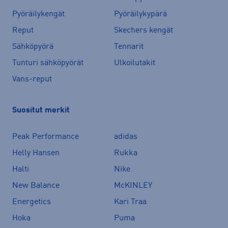
Pyöräilykengät
Pyöräilykypärä
Reput
Skechers kengät
Sähköpyörä
Tennarit
Tunturi sähköpyörät
Ulkoilutakit
Vans-reput
Suositut merkit
Peak Performance
adidas
Helly Hansen
Rukka
Halti
Nike
New Balance
McKINLEY
Energetics
Kari Traa
Hoka
Puma