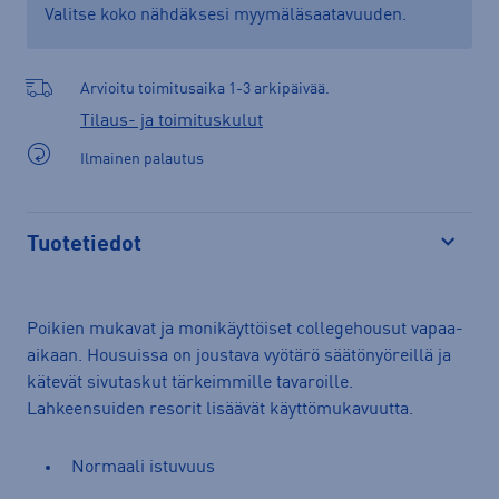
Valitse koko nähdäksesi myymäläsaatavuuden.
Arvioitu toimitusaika 1-3 arkipäivää.
Tilaus- ja toimituskulut
Ilmainen palautus
Tuotetiedot
Avaa
Poikien mukavat ja monikäyttöiset collegehousut vapaa-
aikaan. Housuissa on joustava vyötärö säätönyöreillä ja
kätevät sivutaskut tärkeimmille tavaroille.
Lahkeensuiden resorit lisäävät käyttömukavuutta.
Normaali istuvuus