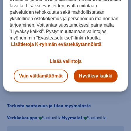
tavalla. Lisäksi evästeiden avulla mitataan
palveluiden tehokkuutta sekä mahdollistetaan
yksilöllinen ostokokemus ja personoidun mainonnan
Koko
tarjoaminen. Voit antaa suostumuksesi painamalla
”Hyväksy kaikki”. Pystyt muuttamaan valintojasi
92
98
104
110
116
128
140
myöhemmin ”Evästeasetukset”-linkin kautta.
152
176
Lisätietoja K-ryhmän evästekäytännöistä
Kokotaulukko
Lisää valintoja
Vain välttämättömät
Hyväksy kaikki
Lisää ostoskoriin
Tarkista saatavuus ja tilaa myymälästä
Verkkokauppa:
Saatavilla
Myymälät:
Saatavilla