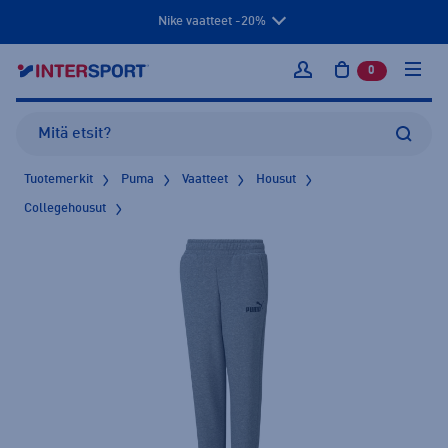
Nike vaatteet -20%
0
tuotetta osto
Kirjaudu sisään
Tuotemerkit
Puma
Vaatteet
Housut
Collegehousut