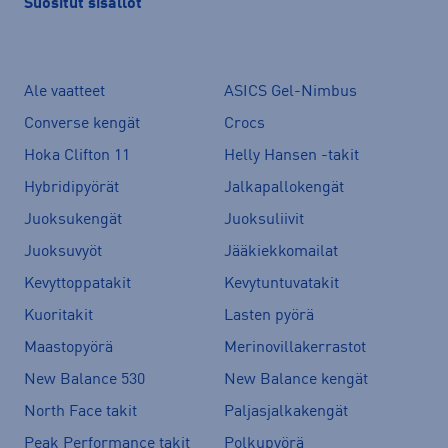
Suositut sisällöt
Ale vaatteet
ASICS Gel-Nimbus
Converse kengät
Crocs
Hoka Clifton 11
Helly Hansen -takit
Hybridipyörät
Jalkapallokengät
Juoksukengät
Juoksuliivit
Juoksuvyöt
Jääkiekkomailat
Kevyttoppatakit
Kevytuntuvatakit
Kuoritakit
Lasten pyörä
Maastopyörä
Merinovillakerrastot
New Balance 530
New Balance kengät
North Face takit
Paljasjalkakengät
Peak Performance takit
Polkupyörä