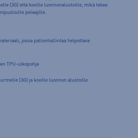
lle (3G) että koville luonnonalustoille, mikä tekee
ipuolisille pelaajille.
ateriaali, jossa pallonhallintaa helpottava
nen TPU-ulkopohja
nurmelle (3G) ja koville luonnon alustoille
t