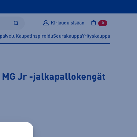
Kirjaudu sisään
0
tuotetta ostoskoris
palvelu
Kaupat
Inspiroidu
Seurakauppa
Yrityskauppa
 MG Jr
-jalkapallokengät