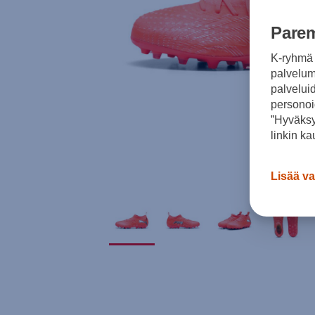
Parem
K-ryhmä 
palvelumm
palvelui
personoi
”Hyväksy
linkin ka
Lisää va