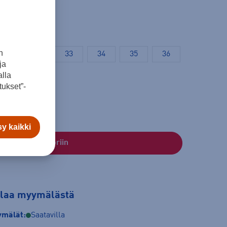
n
31
32
33
34
35
36
ja
38,5
lla
ukset”-
y kaikki
Lisää ostoskoriin
tilaa myymälästä
mälät:
Saatavilla