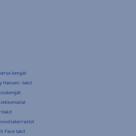
verse kengät
y Hansen -takit
ksukengät
kiekkomailat
itakit
novillakerrastot
h Face takit