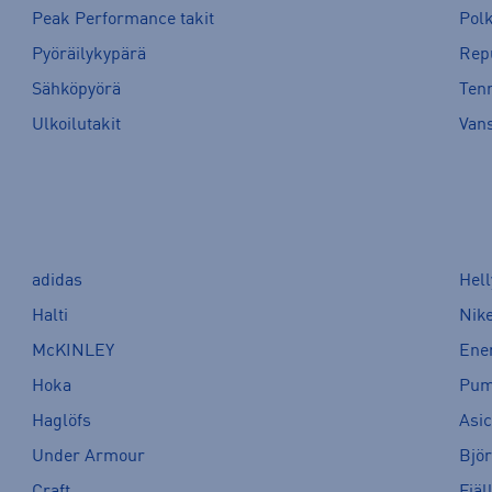
Peak Performance takit
Pol
Pyöräilykypärä
Rep
Sähköpyörä
Tenn
Ulkoilutakit
Van
adidas
Hel
Halti
Nik
McKINLEY
Ene
Hoka
Pu
Haglöfs
Asi
Under Armour
Bjö
Craft
Fjäl