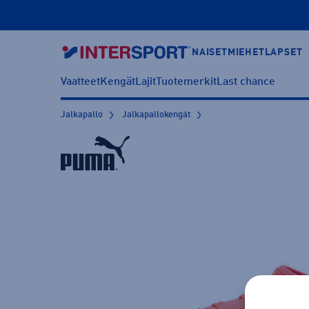
NAISET
MIEHET
LAPSET
Vaatteet
Kengät
Lajit
Tuotemerkit
Last chance
Jalkapallo
Jalkapallokengät