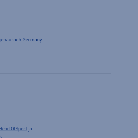
genaurach Germany
HeartOfSport
ja
.