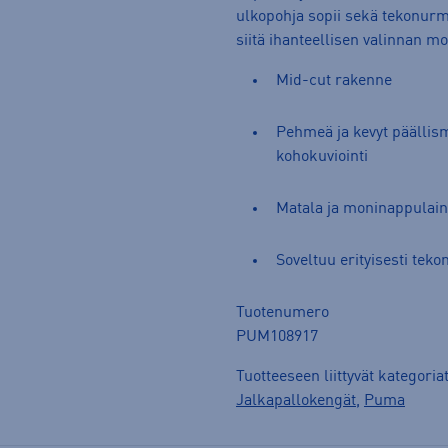
ulkopohja sopii sekä tekonurme
siitä ihanteellisen valinnan mon
Mid-cut rakenne
Pehmeä ja kevyt päällism
kohokuviointi
Matala ja moninappulai
Soveltuu erityisesti teko
Tuotenumero
PUM108917
Tuotteeseen liittyvät kategoria
Jalkapallokengät
,
Puma