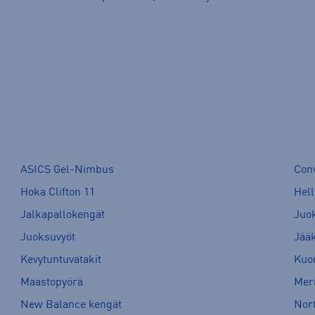
ASICS Gel-Nimbus
Con
Hoka Clifton 11
Hell
Jalkapallokengät
Juo
Juoksuvyöt
Jää
Kevytuntuvatakit
Kuor
Maastopyörä
Meri
New Balance kengät
Nort