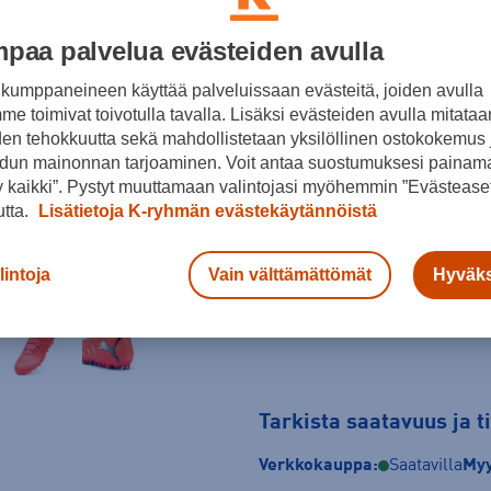
Punainen
paa palvelua evästeiden avulla
Koko
kumppaneineen käyttää palveluissaan evästeitä, joiden avulla
e toimivat toivotulla tavalla. Lisäksi evästeiden avulla mitataa
28
29
30
den tehokkuutta sekä mahdollistetaan yksilöllinen ostokokemus 
37
37,5
38
dun mainonnan tarjoaminen. Voit antaa suostumuksesi painama
 kaikki”. Pystyt muuttamaan valintojasi myöhemmin ”Evästeaset
Kokotaulukko
utta.
Lisätietoja K-ryhmän evästekäytännöistä
lintoja
Vain välttämättömät
Hyväks
Tarkista saatavuus ja 
Verkkokauppa:
Saatavilla
Myy