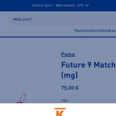
Back to Sport - Nike vaatteet -20%
Huoltopalvelut
Asiakas
Puma
Future 9 Match
(mg)
75,00 €
Väri