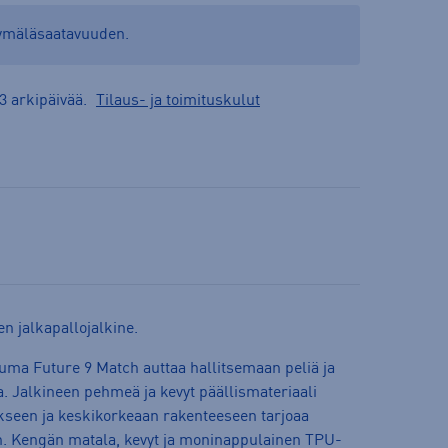
yymäläsaatavuuden.
3 arkipäivää.
Tilaus- ja toimituskulut
en jalkapallojalkine.
Puma Future 9 Match auttaa hallitsemaan peliä ja
a. Jalkineen pehmeä ja kevyt päällismateriaali
kseen ja keskikorkeaan rakenteeseen tarjoaa
n. Kengän matala, kevyt ja moninappulainen TPU-