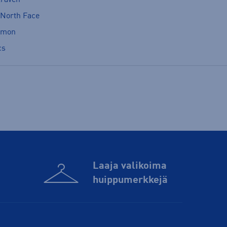
 North Face
omon
cs
Laaja valikoima
huippu­merkkejä