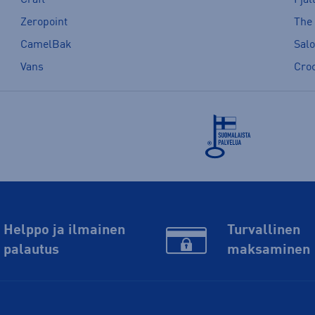
Zeropoint
The
CamelBak
Sal
Vans
Cro
Helppo ja ilmainen
Turvallinen
palautus
maksaminen