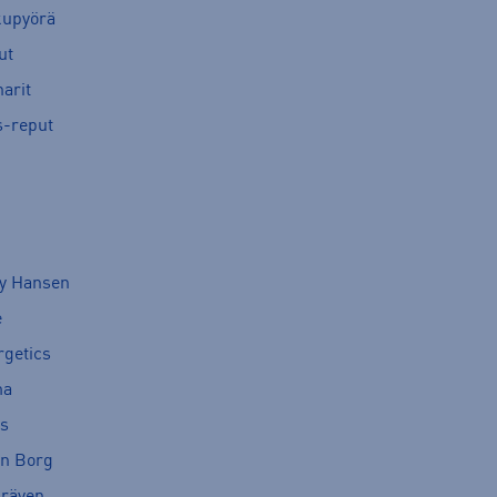
kupyörä
ut
arit
s-reput
ly Hansen
e
rgetics
ma
cs
rn Borg
lräven