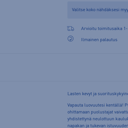
Valitse koko nähdäksesi m
Arvioitu toimitusaika 1-
Ilmainen palautus
Lasten kevyt ja suorituskykyin
Vapauta luovuutesi kentällä! 
ohittamaan puolustajat vaivatt
yhdistettynä neulottuun kaulu
napakan ja tukevan istuvuude