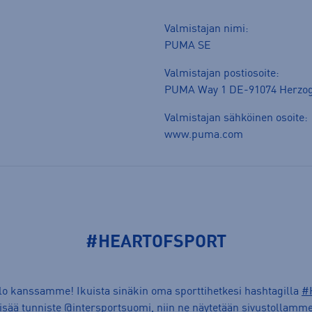
Valmistajan nimi:
PUMA SE
Valmistajan postiosoite:
PUMA Way 1 DE-91074 Herzo
Valmistajan sähköinen osoite:
www.puma.com
#HEARTOFSPORT
ilo kanssamme! Ikuista sinäkin oma sporttihetkesi hashtagilla
#
lisää tunniste @intersportsuomi, niin ne näytetään sivustollamme