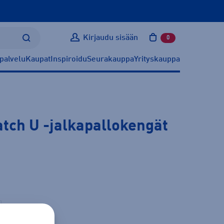
Kirjaudu sisään
0
tuotetta ostoskoris
palvelu
Kaupat
Inspiroidu
Seurakauppa
Yrityskauppa
atch U
-jalkapallokengät