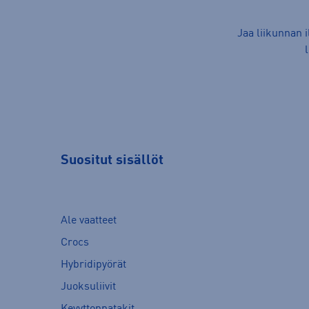
Jaa liikunnan 
Suositut sisällöt
Ale vaatteet
Crocs
Hybridipyörät
Juoksuliivit
Kevyttoppatakit