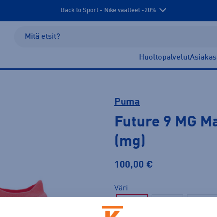
Back to Sport - Nike vaatteet -20%
Huoltopalvelut
Asiakas
Puma
Future 9 MG M
(mg)
100,00 €
Väri