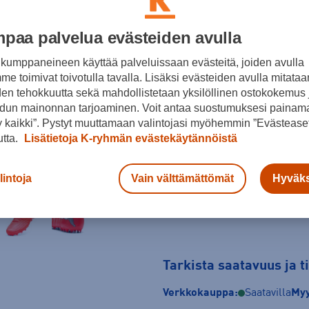
Punainen
paa palvelua evästeiden avulla
Koko
kumppaneineen käyttää palveluissaan evästeitä, joiden avulla
39
40
40,5
e toimivat toivotulla tavalla. Lisäksi evästeiden avulla mitataa
den tehokkuutta sekä mahdollistetaan yksilöllinen ostokokemus 
45
46
46,5
dun mainonnan tarjoaminen. Voit antaa suostumuksesi painama
 kaikki”. Pystyt muuttamaan valintojasi myöhemmin ”Evästeaset
Kokotaulukko
utta.
Lisätietoja K-ryhmän evästekäytännöistä
lintoja
Vain välttämättömät
Hyväks
Tarkista saatavuus ja 
Verkkokauppa:
Saatavilla
Myy