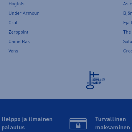
Haglöfs
Asi
Under Armour
Bjö
Craft
Fjäl
Zeropoint
The
CamelBak
Sal
Vans
Cro
Helppo ja ilmainen
Turvallinen
palautus
maksaminen