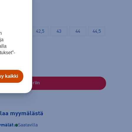
41
42
42,5
43
44
44,5
n
ja
lla
ukset”-
y kaikki
Lisää ostoskoriin
tilaa myymälästä
mälät:
Saatavilla