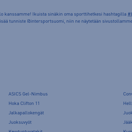
ilo kanssamme! Ikuista sinäkin oma sporttihetkesi hashtagilla
#
lisää tunniste @intersportsuomi, niin ne näytetään sivustollamme
ASICS Gel-Nimbus
Con
Hoka Clifton 11
Hell
Jalkapallokengät
Juo
Juoksuvyöt
Jää
Kevytuntuvatakit
Kuor