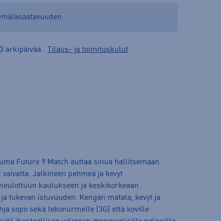
yymäläsaatavuuden.
3 arkipäivää.
Tilaus- ja toimituskulut
Puma Future 9 Match auttaa sinua hallitsemaan
t vaivatta. Jalkineen pehmeä ja kevyt
ä neulottuun kaulukseen ja keskikorkeaan
ja tukevan istuvuuden. Kengän matala, kevyt ja
 sopii sekä tekonurmelle (3G) että koville