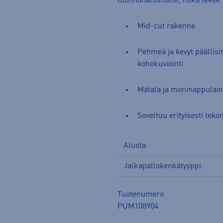
luonnonalustoille, mikä tekee s
Mid-cut rakenne
Pehmeä ja kevyt päällism
kohokuviointi
Matala ja moninappulai
Soveltuu erityisesti teko
Alusta:
Jalkapallokenkätyyppi:
Tuotenumero
PUM108904