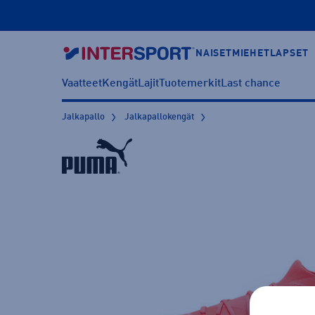
NAISET
MIEHET
LAPSET
Vaatteet
Kengät
Lajit
Tuotemerkit
Last chance
Jalkapallo
Jalkapallokengät