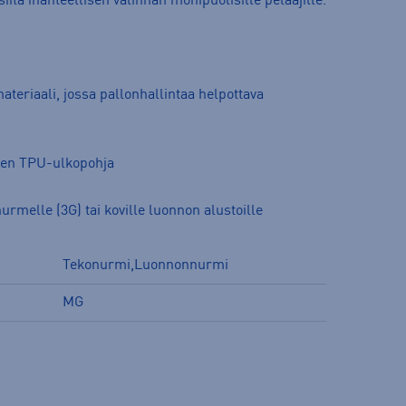
iitä ihanteellisen valinnan monipuolisille pelaajille.
ateriaali, jossa pallonhallintaa helpottava
nen TPU-ulkopohja
nurmelle (3G) tai koville luonnon alustoille
Tekonurmi,Luonnonnurmi
MG