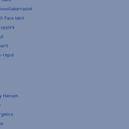
novillakerrastot
h Face takit
kupyörä
ut
arit
s-reput
ly Hansen
e
rgetics
ma