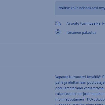
Valitse koko nähdäksesi m
Arvioitu toimitusaika 1-
Ilmainen palautus
Vapauta luovuutesi kentällä! 
peliä ja ohittamaan puolustaja
päällismateriaali yhdistettyn
rakenteeseen tarjoaa napakan 
moninappulainen TPU-ulkopohja