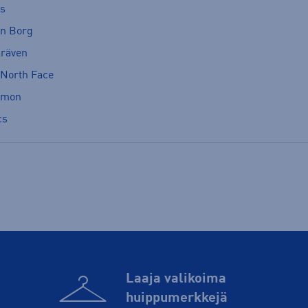
cs
rn Borg
lräven
 North Face
omon
cs
Laaja valikoima
huippu­merkkejä