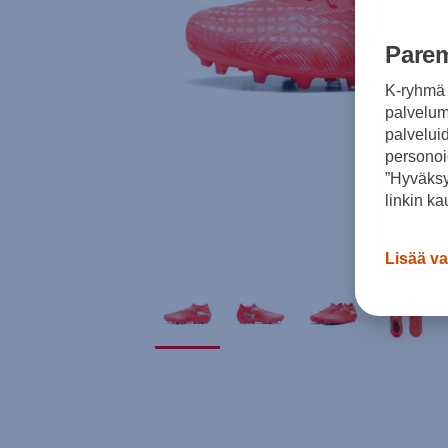
Parem
K-ryhmä 
palvelumm
palvelui
personoi
”Hyväksy
linkin ka
Lisää va