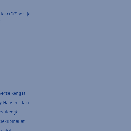
HeartOfSport
ja
.
verse kengät
y Hansen -takit
ksukengät
kiekkomailat
itakit