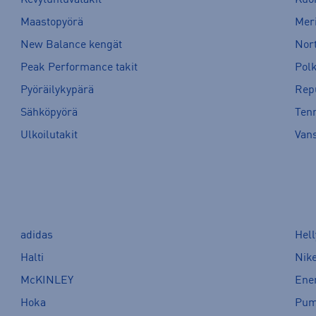
Maastopyörä
Meri
New Balance kengät
Nort
Peak Performance takit
Pol
Pyöräilykypärä
Rep
Sähköpyörä
Tenn
Ulkoilutakit
Van
adidas
Hel
Halti
Nik
McKINLEY
Ene
Hoka
Pu