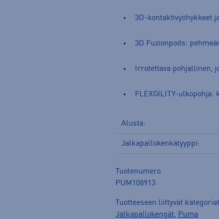
3D-kontaktivyöhykkeet ja
3D Fuzionpods: pehmeäm
Irrotettava pohjallinen,
FLEXGILITY-ulkopohja: ke
Alusta:
Jalkapallokenkätyyppi:
Tuotenumero
PUM108913
Tuotteeseen liittyvät kategoria
Jalkapallokengät
,
Puma