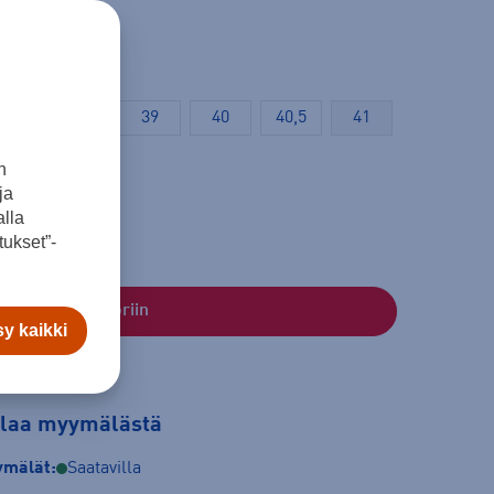
38
38,5
39
40
40,5
41
n
ja
lla
ukset”-
Lisää ostoskoriin
y kaikki
tilaa myymälästä
mälät:
Saatavilla