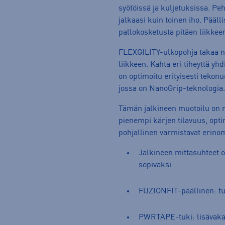
syötöissä ja kuljetuksissa. P
jalkaasi kuin toinen iho. Pääl
pallokosketusta pitäen liikkeen
FLEXGILITY-ulkopohja takaa n
liikkeen. Kahta eri tiheyttä y
on optimoitu erityisesti tekonu
jossa on NanoGrip-teknologia.
Tämän jalkineen muotoilu on rä
pienempi kärjen tilavuus, opti
pohjallinen varmistavat erino
Jalkineen mittasuhteet o
sopivaksi
FUZIONFIT-päällinen: tuk
PWRTAPE-tuki: lisävakaut