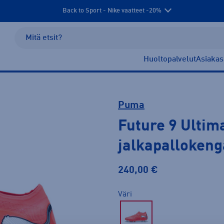
Back to Sport - Nike vaatteet -20%
Huoltopalvelut
Asiakas
Puma
Future 9 Ultim
jalkapallokeng
240,00 €
Väri