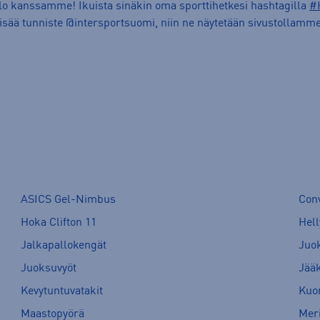
ilo kanssamme! Ikuista sinäkin oma sporttihetkesi hashtagilla
#
lisää tunniste @intersportsuomi, niin ne näytetään sivustollamme
ASICS Gel-Nimbus
Con
Hoka Clifton 11
Hell
Jalkapallokengät
Juo
Juoksuvyöt
Jää
Kevytuntuvatakit
Kuor
Maastopyörä
Meri