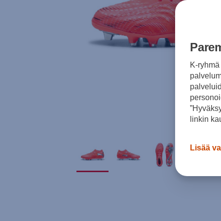
Parem
K-ryhmä 
palvelumm
palvelui
personoi
”Hyväksy
linkin ka
Lisää va