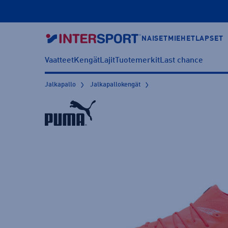
NAISET
MIEHET
LAPSET
Vaatteet
Kengät
Lajit
Tuotemerkit
Last chance
Jalkapallo
Jalkapallokengät