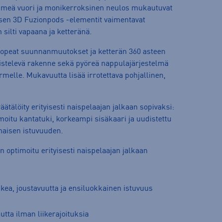
ehmeä vuori ja monikerroksinen neulos mukautuvat
lisen 3D Fuzionpods -elementit vaimentavat
 silti vapaana ja ketteränä.
opeat suunnanmuutokset ja ketterän 360 asteen
hdistelevä rakenne sekä pyöreä nappulajärjestelmä
rmelle. Mukavuutta lisää irrotettava pohjallinen,
ätälöity erityisesti naispelaajan jalkaan sopivaksi:
moitu kantatuki, korkeampi sisäkaari ja uudistettu
maisen istuvuuden.
n optimoitu erityisesti naispelaajan jalkaan
ea, joustavuutta ja ensiluokkainen istuvuus
ta ilman liikerajoituksia