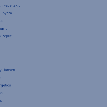
h Face takit
kupyörä
ut
arit
s-reput
ly Hansen
e
rgetics
ma
cs