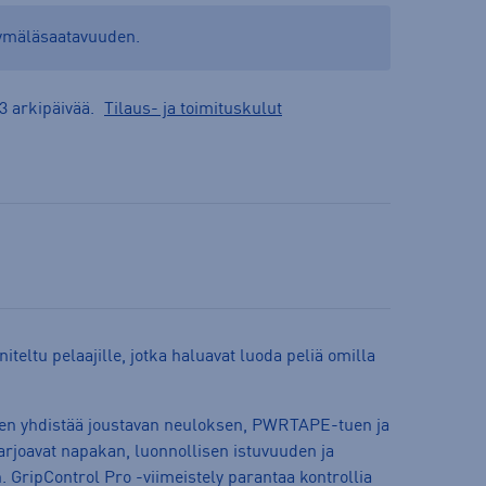
yymäläsaatavuuden.
3 arkipäivää.
Tilaus- ja toimituskulut
ltu pelaajille, jotka haluavat luoda peliä omilla
en yhdistää joustavan neuloksen, PWRTAPE-tuen ja
arjoavat napakan, luonnollisen istuvuuden ja
 GripControl Pro -viimeistely parantaa kontrollia