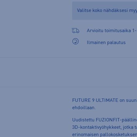
Valitse koko nähdäksesi m
Arvioitu toimitusaika 1-
Ilmainen palautus
FUTURE 9 ULTIMATE on suunnite
ehdoillaan.
Uudistettu FUZIONFIT-päällin
3D-kontaktivyöhykkeet, jotka t
erinomaisen pallokosketuksen.