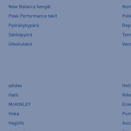
New Balance kengät
Nort
Peak Performance takit
Pol
Pyöräilykypärä
Rep
Sähköpyörä
Tenn
Ulkoilutakit
Van
adidas
Hel
Halti
Nik
McKINLEY
Ene
Hoka
Pu
Haglöfs
Asi