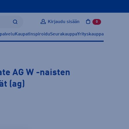
Kirjaudu sisään
0
tuotetta ostoskoris
palvelu
Kaupat
Inspiroidu
Seurakauppa
Yrityskauppa
ate AG W
-naisten
ät (ag)