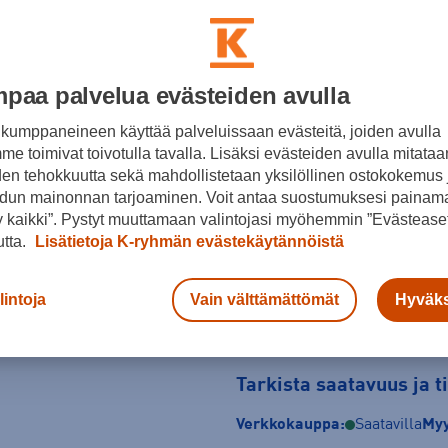
Punainen
Koko
paa palvelua evästeiden avulla
36
37
37,5
kumppaneineen käyttää palveluissaan evästeitä, joiden avulla
42
e toimivat toivotulla tavalla. Lisäksi evästeiden avulla mitataa
den tehokkuutta sekä mahdollistetaan yksilöllinen ostokokemus 
Kokotaulukko
dun mainonnan tarjoaminen. Voit antaa suostumuksesi painama
 kaikki”. Pystyt muuttamaan valintojasi myöhemmin ”Evästeaset
utta.
Lisätietoja K-ryhmän evästekäytännöistä
lintoja
Vain välttämättömät
Hyväks
Tarkista saatavuus ja 
Verkkokauppa:
Saatavilla
Myy