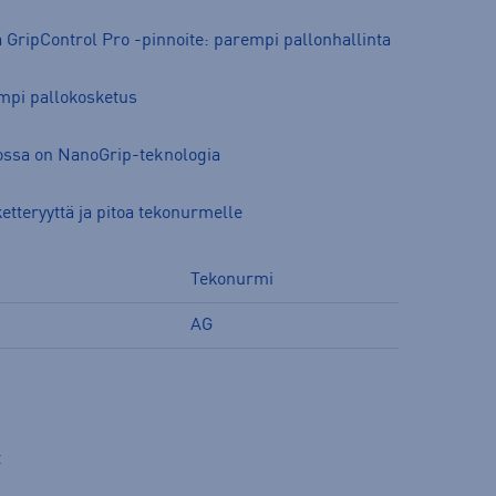
 GripControl Pro -pinnoite: parempi pallonhallinta
pi pallokosketus
 jossa on NanoGrip-teknologia
tteryyttä ja pitoa tekonurmelle
Tekonurmi
AG
t