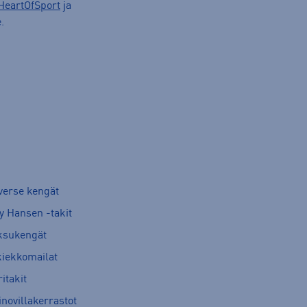
HeartOfSport
ja
.
verse kengät
y Hansen -takit
ksukengät
kiekkomailat
itakit
novillakerrastot