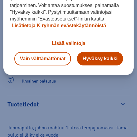
tarjoaminen. Voit antaa suostumuksesi painamalla
”Hyväksy kaikki”. Pystyt muuttamaan valintojasi
myöhemmin ”Evästeasetukset”-linkin kautta.
Lisää ostoskoriin
Lisätietoja K-ryhmän evästekäytännöistä
Lisää valintoja
Vain välttämättömät
Hyväksy kaikki
Arvioitu toimitusaika 1-3 arkipäivää.
Tilaus- ja toimituskulut
Ilmainen palautus
Tuotetiedot
Avaa
Juomapullo, johon mahtuu 1 litraa lempijuomaasi. Tämä
pullo ei läiky eikä vuoda.