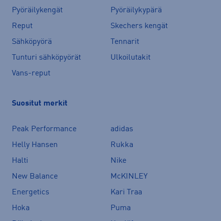
Pyöräilykengät
Pyöräilykypärä
Reput
Skechers kengät
Sähköpyörä
Tennarit
Tunturi sähköpyörät
Ulkoilutakit
Vans-reput
Suositut merkit
Peak Performance
adidas
Helly Hansen
Rukka
Halti
Nike
New Balance
McKINLEY
Energetics
Kari Traa
Hoka
Puma