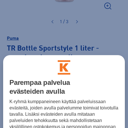
1 / 3
Puma
TR Bottle Sportstyle 1 liter
-
muovinen juomapullo
25,00 €
Parempaa palvelua
Väri
Pinkki
evästeiden avulla
K-ryhmä kumppaneineen käyttää palveluissaan
evästeitä, joiden avulla palvelumme toimivat toivotulla
tavalla. Lisäksi evästeiden avulla mitataan
palveluiden tehokkuutta sekä mahdollistetaan
yksilöllinen ostokokemus ja personoidun mainonnan