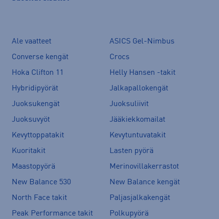
Ale vaatteet
ASICS Gel-Nimbus
Converse kengät
Crocs
Hoka Clifton 11
Helly Hansen -takit
Hybridipyörät
Jalkapallokengät
Juoksukengät
Juoksuliivit
Juoksuvyöt
Jääkiekkomailat
Kevyttoppatakit
Kevytuntuvatakit
Kuoritakit
Lasten pyörä
Maastopyörä
Merinovillakerrastot
New Balance 530
New Balance kengät
North Face takit
Paljasjalkakengät
Peak Performance takit
Polkupyörä