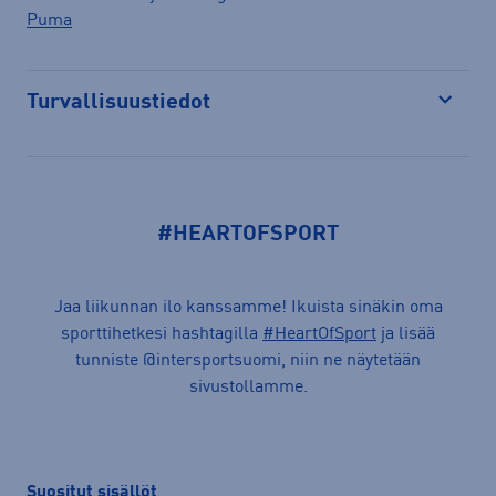
Puma
Turvallisuustiedot
Avaa
#HEARTOFSPORT
Jaa liikunnan ilo kanssamme! Ikuista sinäkin oma
sporttihetkesi hashtagilla
#HeartOfSport
ja lisää
tunniste @intersportsuomi, niin ne näytetään
sivustollamme.
Suositut sisällöt