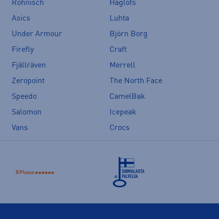
Röhnisch
Haglöfs
Asics
Luhta
Under Armour
Björn Borg
Firefly
Craft
Fjällräven
Merrell
Zeropoint
The North Face
Speedo
CamelBak
Salomon
Icepeak
Vans
Crocs