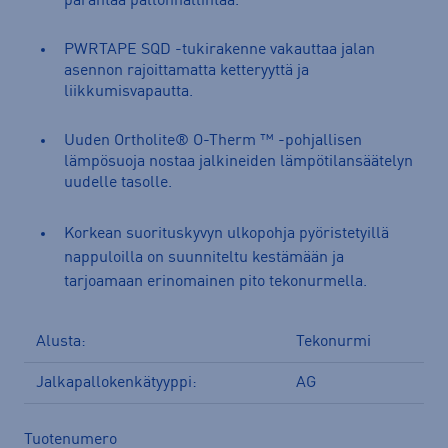
parantaa pallonhallintaa.
PWRTAPE SQD -tukirakenne vakauttaa jalan
asennon rajoittamatta ketteryyttä ja
liikkumisvapautta.
Uuden Ortholite® O-Therm ™ -pohjallisen
lämpösuoja nostaa jalkineiden lämpötilansäätelyn
uudelle tasolle.
Korkean suorituskyvyn ulkopohja pyöristetyillä
nappuloilla on suunniteltu kestämään ja
tarjoamaan erinomainen pito tekonurmella.
Alusta:
Tekonurmi
Jalkapallokenkätyyppi:
AG
Tuotenumero