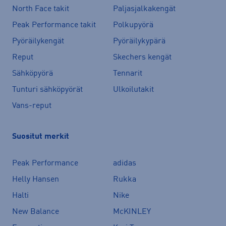
North Face takit
Paljasjalkakengät
Peak Performance takit
Polkupyörä
Pyöräilykengät
Pyöräilykypärä
Reput
Skechers kengät
Sähköpyörä
Tennarit
Tunturi sähköpyörät
Ulkoilutakit
Vans-reput
Suositut merkit
Peak Performance
adidas
Helly Hansen
Rukka
Halti
Nike
New Balance
McKINLEY