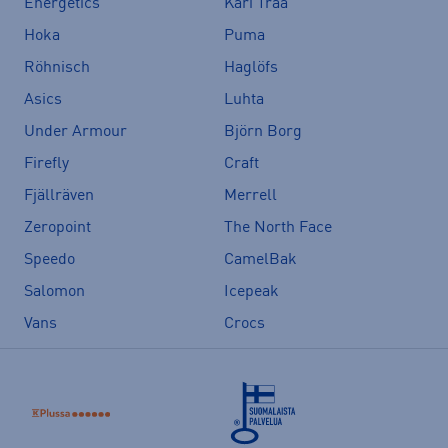
Energetics
Kari Traa
Hoka
Puma
Röhnisch
Haglöfs
Asics
Luhta
Under Armour
Björn Borg
Firefly
Craft
Fjällräven
Merrell
Zeropoint
The North Face
Speedo
CamelBak
Salomon
Icepeak
Vans
Crocs