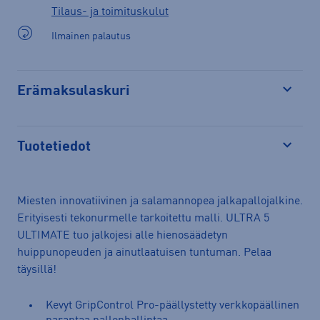
Tilaus- ja toimituskulut
Ilmainen palautus
Erämaksulaskuri
Avaa
Tuotetiedot
Avaa
Miesten innovatiivinen ja salamannopea jalkapallojalkine.
Erityisesti tekonurmelle tarkoitettu malli. ULTRA 5
ULTIMATE tuo jalkojesi alle hienosäädetyn
huippunopeuden ja ainutlaatuisen tuntuman. Pelaa
täysillä!
Kevyt GripControl Pro-päällystetty verkkopäällinen