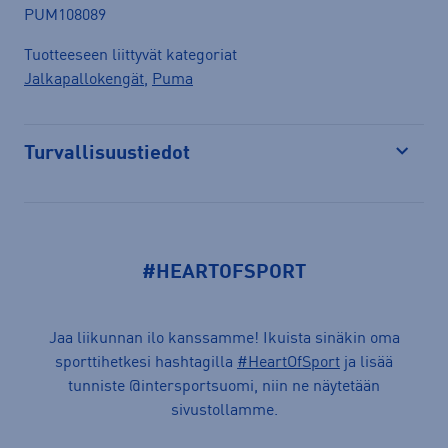
PUM108089
Tuotteeseen liittyvät kategoriat
Jalkapallokengät
,
Puma
Turvallisuustiedot
Avaa
#HEARTOFSPORT
Jaa liikunnan ilo kanssamme! Ikuista sinäkin oma
sporttihetkesi hashtagilla
#HeartOfSport
ja lisää
tunniste @intersportsuomi, niin ne näytetään
sivustollamme.