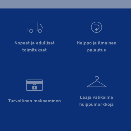
Nopeat ja edulliset
Helppo ja ilmainen
toimitukset
palautus
Laaja valikoima
Turvallinen maksaminen
huippu­merkkejä