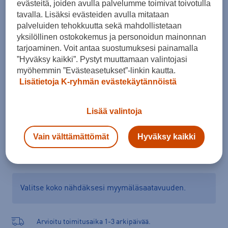
evästeitä, joiden avulla palvelumme toimivat toivotulla
Koko
tavalla. Lisäksi evästeiden avulla mitataan
palveluiden tehokkuutta sekä mahdollistetaan
43
yksilöllinen ostokokemus ja personoidun mainonnan
tarjoaminen. Voit antaa suostumuksesi painamalla
Kokotaulukko
”Hyväksy kaikki”. Pystyt muuttamaan valintojasi
myöhemmin ”Evästeasetukset”-linkin kautta.
Lisätietoja K-ryhmän evästekäytännöistä
Lisää ostoskoriin
Lisää valintoja
Vain välttämättömät
Hyväksy kaikki
Tarkista saatavuus ja tilaa myymälästä
Verkkokauppa:
Saatavilla
Myymälät:
Ei saatavilla
Valitse koko nähdäksesi myymäläsaatavuuden.
Arvioitu toimitusaika 1-3 arkipäivää.