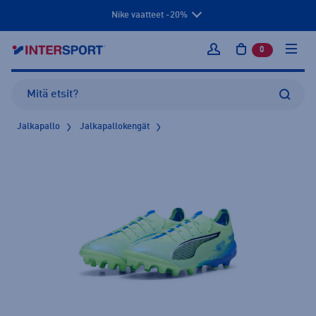
Nike vaatteet -20%
0
tuotetta osto
Kirjaudu sisään
Jalkapallo
Jalkapallokengät