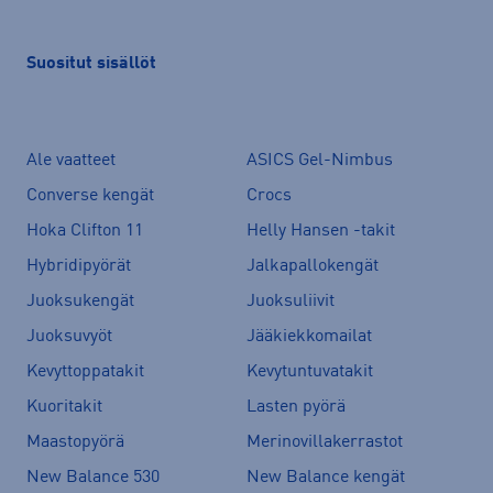
Suositut sisällöt
Ale vaatteet
ASICS Gel-Nimbus
Converse kengät
Crocs
Hoka Clifton 11
Helly Hansen -takit
Hybridipyörät
Jalkapallokengät
Juoksukengät
Juoksuliivit
Juoksuvyöt
Jääkiekkomailat
Kevyttoppatakit
Kevytuntuvatakit
Kuoritakit
Lasten pyörä
Maastopyörä
Merinovillakerrastot
New Balance 530
New Balance kengät