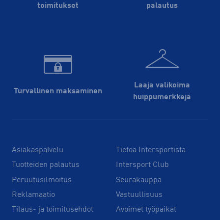
toimitukset
palautus
Laaja valikoima
Turvallinen maksaminen
huippu­merkkejä
Asiakaspalvelu
Tietoa Intersportista
Tuotteiden palautus
Intersport Club
Peruutusilmoitus
Seurakauppa
Reklamaatio
Vastuullisuus
Tilaus- ja toimitusehdot
Avoimet työpaikat