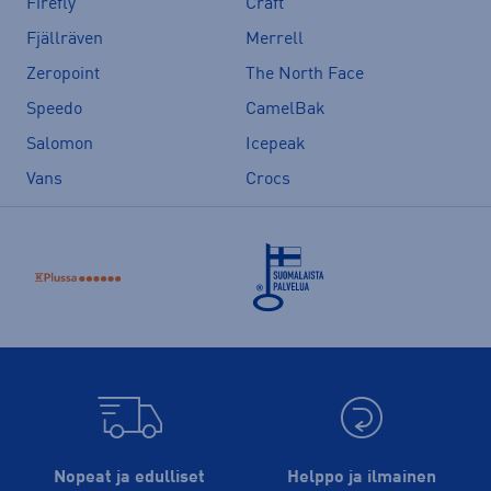
Firefly
Craft
Fjällräven
Merrell
Zeropoint
The North Face
Speedo
CamelBak
Salomon
Icepeak
Vans
Crocs
Nopeat ja edulliset
Helppo ja ilmainen