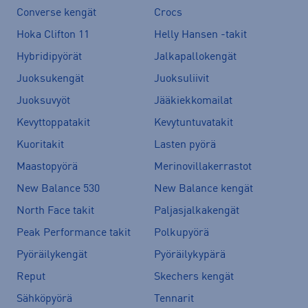
Converse kengät
Crocs
Hoka Clifton 11
Helly Hansen -takit
Hybridipyörät
Jalkapallokengät
Juoksukengät
Juoksuliivit
Juoksuvyöt
Jääkiekkomailat
Kevyttoppatakit
Kevytuntuvatakit
Kuoritakit
Lasten pyörä
Maastopyörä
Merinovillakerrastot
New Balance 530
New Balance kengät
North Face takit
Paljasjalkakengät
Peak Performance takit
Polkupyörä
Pyöräilykengät
Pyöräilykypärä
Reput
Skechers kengät
Sähköpyörä
Tennarit