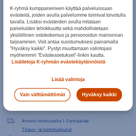
46
46,5
K-ryhmä kumppaneineen käyttää palveluissaan
evästeitä, joiden avulla palvelumme toimivat toivotulla
Kokotaulukko
tavalla. Lisäksi evästeiden avulla mitataan
palveluiden tehokkuutta sekä mahdollistetaan
yksilöllinen ostokokemus ja personoidun mainonnan
tarjoaminen. Voit antaa suostumuksesi painamalla
Lisää ostoskoriin
”Hyväksy kaikki”. Pystyt muuttamaan valintojasi
myöhemmin ”Evästeasetukset”-linkin kautta.
Lisätietoja K-ryhmän evästekäytännöistä
Tarkista saatavuus ja tilaa myymälästä
Lisää valintoja
Verkkokauppa:
Saatavilla
Myymälät:
Saatavilla
Vain välttämättömät
Hyväksy kaikki
Valitse koko nähdäksesi myymäläsaatavuuden.
Arvioitu toimitusaika 1-3 arkipäivää.
Tilaus- ja toimituskulut