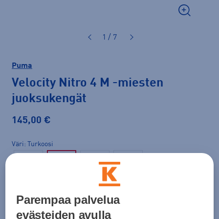
1 / 7
Puma
Velocity Nitro 4 M
-miesten
juoksukengät
145,00 €
Väri
Turkoosi
Koko
Parempaa palvelua
41
42
42,5
43
44
44,5
45
evästeiden avulla