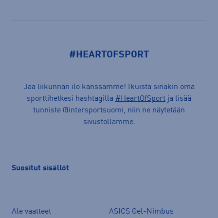
Avaa
#HEARTOFSPORT
Jaa liikunnan ilo kanssamme! Ikuista sinäkin oma
sporttihetkesi hashtagilla
#HeartOfSport
ja lisää
tunniste @intersportsuomi, niin ne näytetään
sivustollamme.
Suositut sisällöt
Ale vaatteet
ASICS Gel-Nimbus