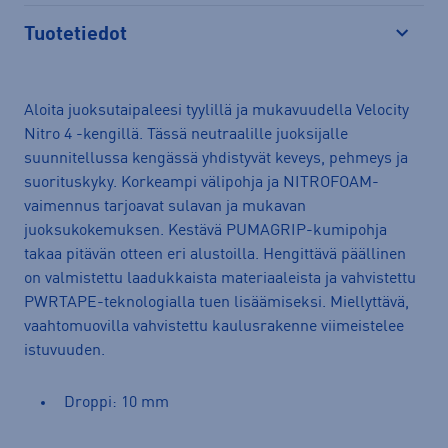
Tuotetiedot
Avaa
Aloita juoksutaipaleesi tyylillä ja mukavuudella Velocity
Nitro 4 -kengillä. Tässä neutraalille juoksijalle
suunnitellussa kengässä yhdistyvät keveys, pehmeys ja
suorituskyky. Korkeampi välipohja ja NITROFOAM-
vaimennus tarjoavat sulavan ja mukavan
juoksukokemuksen. Kestävä PUMAGRIP-kumipohja
takaa pitävän otteen eri alustoilla. Hengittävä päällinen
on valmistettu laadukkaista materiaaleista ja vahvistettu
PWRTAPE-teknologialla tuen lisäämiseksi. Miellyttävä,
vaahtomuovilla vahvistettu kaulusrakenne viimeistelee
istuvuuden.
Droppi: 10 mm