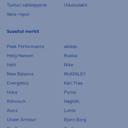
Tunturi sähköpyörät
Ulkoilutakit
Vans-reput
Suositut merkit
Peak Performance
adidas
Helly Hansen
Rukka
Halti
Nike
New Balance
McKINLEY
Energetics
Kari Traa
Hoka
Puma
Röhnisch
Haglöfs
Asics
Luhta
Under Armour
Björn Borg